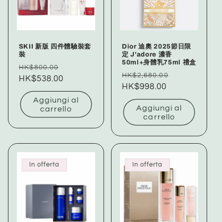
SKII 新版 四件體驗裝套
Dior 迪奧 2025節日限
裝
定 J'adore 濃香
50ml+身體乳75ml 禮盒
Prezzo
Prezzo
HK$800.00
Prezzo
Prezzo
HK$2,680.00
di
HK$538.00
scontato
di
HK$998.00
scontato
listino
listino
Aggiungi al
Aggiungi al
carrello
carrello
In offerta
In offerta