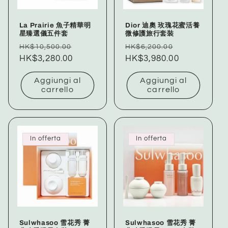
La Prairie 魚子精華明
Dior 迪奧 玫瑰花蜜活養
星臻選儀五件套
微修護旅行套裝
Prezzo
Prezzo
Prezzo
Prezzo
HK$10,500.00
HK$6,200.00
di
HK$3,280.00
scontato
di
HK$3,980.00
scontato
listino
listino
Aggiungi al
Aggiungi al
carrello
carrello
In offerta
In offerta
Sulwhasoo 雪花秀 菁
Sulwhasoo 雪花秀 菁