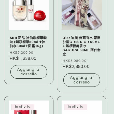
z
i
o
n
SKII 新品 神仙鎖精華套
Dior 迪奧 典藏香水 蒙田
e
裝 (鎖頭精華50ml ➕神
沙龍GRIS DIOR 50ML
仙水30ml➕面霜15g)
+ 落櫻輕舞香水
SAKURA 50ML 兩件套
:
Prezzo
Prezzo
HK$2,200.00
盒
di
HK$1,638.00
scontato
Prezzo
Prezzo
HK$5,080.00
listino
di
HK$2,880.00
scontato
Aggiungi al
listino
carrello
Aggiungi al
carrello
In offerta
In offerta