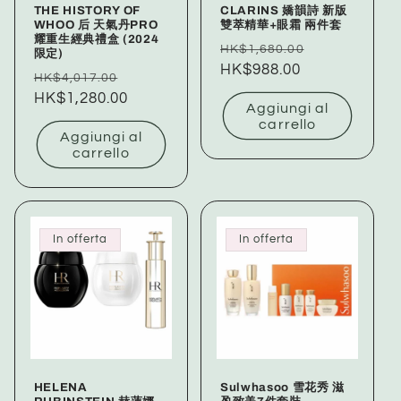
THE HISTORY OF
CLARINS 嬌韻詩 新版
WHOO 后 天氣丹PRO
雙萃精華+眼霜 兩件套
耀重生經典禮盒 (2024
Prezzo
Prezzo
HK$1,680.00
限定)
di
HK$988.00
scontato
Prezzo
Prezzo
HK$4,017.00
listino
di
HK$1,280.00
scontato
Aggiungi al
listino
carrello
Aggiungi al
carrello
In offerta
In offerta
HELENA
Sulwhasoo 雪花秀 滋