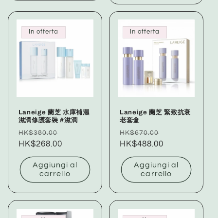
In offerta
In offerta
Laneige 蘭芝 水庫補濕
Laneige 蘭芝 緊致抗衰
滋潤修護套裝 #滋潤
老套盒
Prezzo
Prezzo
Prezzo
Prezzo
HK$380.00
HK$670.00
di
HK$268.00
scontato
di
HK$488.00
scontato
listino
listino
Aggiungi al
Aggiungi al
carrello
carrello