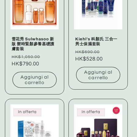
雪花秀 Sulwhasoo 新
Kiehl’s 科顏氏 三合一
版 禦時緊顏參養基礎護
男士保濕套裝
膚套裝
Prezzo
Prezzo
HK$690.00
Prezzo
Prezzo
HK$1,050.00
di
HK$528.00
scontato
di
HK$790.00
scontato
listino
listino
Aggiungi al
Aggiungi al
carrello
carrello
In offerta
In offerta