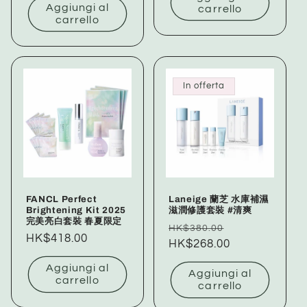
Aggiungi al
carrello
carrello
In offerta
FANCL Perfect
Laneige 蘭芝 水庫補濕
Brightening Kit 2025
滋潤修護套裝 #清爽
完美亮白套裝 春夏限定
Prezzo
Prezzo
HK$380.00
Prezzo
HK$418.00
di
HK$268.00
scontato
di
listino
Aggiungi al
listino
Aggiungi al
carrello
carrello