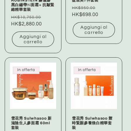
RUBINSTEIN 赫蓮娜
盈致美7件套裝
黑白繃帶￼面霜+ 抗皺緊
Prezzo
Prezzo
HK$950.00
緻精華套裝
di
HK$698.00
scontato
Prezzo
Prezzo
HK$10,750.00
listino
di
HK$2,880.00
scontato
Aggiungi al
listino
carrello
Aggiungi al
carrello
In offerta
In offerta
雪花秀 Sulwhasoo 新
雪花秀 Sulwhasoo 禦
滋陰生人參面霜 60ml
時緊顏參養煥白精華套
套裝
裝