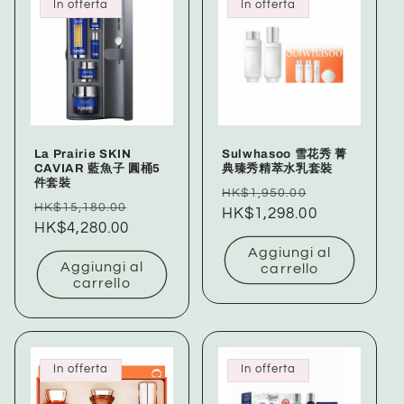
In offerta
In offerta
La Prairie SKIN
Sulwhasoo 雪花秀 菁
CAVIAR 藍魚子 圓桶5
典臻秀精萃水乳套裝
件套裝
Prezzo
Prezzo
HK$1,950.00
Prezzo
Prezzo
HK$15,180.00
di
HK$1,298.00
scontato
di
HK$4,280.00
scontato
listino
listino
Aggiungi al
Aggiungi al
carrello
carrello
In offerta
In offerta