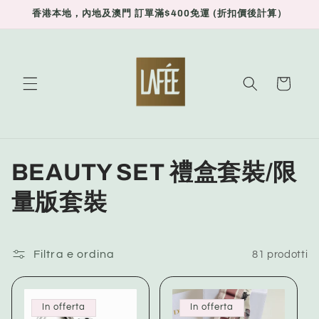
Vai
香港本地，內地及澳門 訂單滿$400免運 (折扣價後計算）
direttamente
ai contenuti
Carrello
C
BEAUTY SET 禮盒套裝/限
o
量版套裝
l
l
Filtra e ordina
81 prodotti
e
In offerta
In offerta