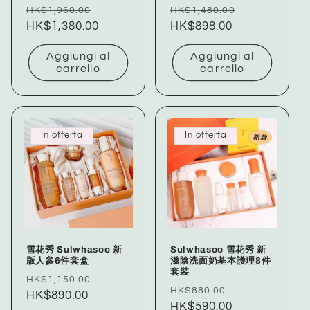
Prezzo
Prezzo
Prezzo
Prezzo
HK$1,960.00
HK$1,480.00
di
HK$1,380.00
scontato
di
HK$898.00
scontato
listino
listino
Aggiungi al
Aggiungi al
carrello
carrello
In offerta
In offerta
雪花秀 Sulwhasoo 新
Sulwhasoo 雪花秀 新
版人參6件套盒
滋陰洗面奶基本護理8件
套裝
Prezzo
Prezzo
HK$1,150.00
Prezzo
Prezzo
HK$880.00
di
HK$890.00
scontato
di
HK$590.00
scontato