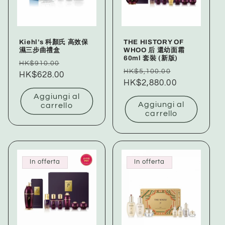
Kiehl’s 科顏氏 高效保
THE HISTORY OF
濕三步曲禮盒
WHOO 后 還幼面霜
60ml 套裝 (新版)
Prezzo
Prezzo
HK$910.00
Prezzo
Prezzo
HK$5,100.00
di
HK$628.00
scontato
di
HK$2,880.00
scontato
listino
listino
Aggiungi al
Aggiungi al
carrello
carrello
In offerta
In offerta