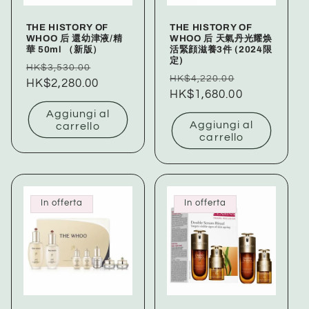
THE HISTORY OF
THE HISTORY OF
WHOO 后 還幼津液/精
WHOO 后 天氣丹光耀焕
華 50ml （新版）
活緊顔滋養3件 (2024限
定)
Prezzo
Prezzo
HK$3,530.00
Prezzo
Prezzo
HK$4,220.00
di
HK$2,280.00
scontato
di
HK$1,680.00
scontato
listino
listino
Aggiungi al
Aggiungi al
carrello
carrello
In offerta
In offerta