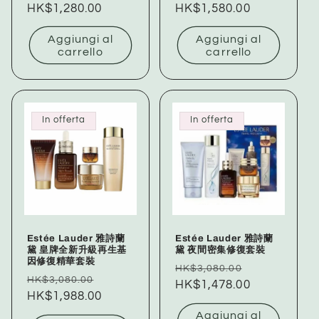
di
HK$1,280.00
scontato
di
HK$1,580.00
scontato
listino
listino
Aggiungi al
Aggiungi al
carrello
carrello
In offerta
In offerta
Estée Lauder 雅詩蘭
Estée Lauder 雅詩蘭
黛 皇牌全新升級再生基
黛 夜間密集修復套裝
因修復精華套裝
Prezzo
Prezzo
HK$3,080.00
Prezzo
Prezzo
HK$3,080.00
di
HK$1,478.00
scontato
di
HK$1,988.00
scontato
listino
listino
Aggiungi al