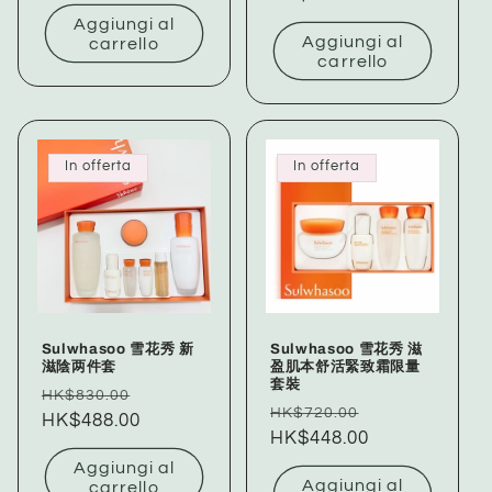
listino
listino
Aggiungi al
Aggiungi al
carrello
carrello
In offerta
In offerta
Sulwhasoo 雪花秀 新
Sulwhasoo 雪花秀 滋
滋陰两件套
盈肌本舒活緊致霜限量
套裝
Prezzo
Prezzo
HK$830.00
Prezzo
Prezzo
HK$720.00
di
HK$488.00
scontato
di
HK$448.00
scontato
listino
listino
Aggiungi al
Aggiungi al
carrello