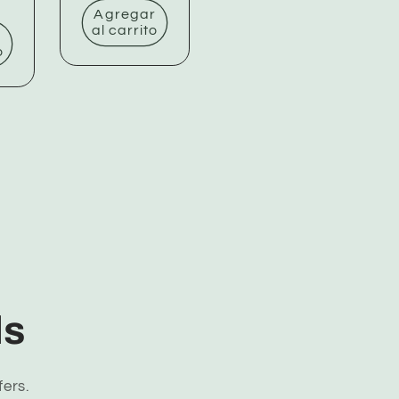
oferta
Agregar
al carrito
r
o
ls
fers.