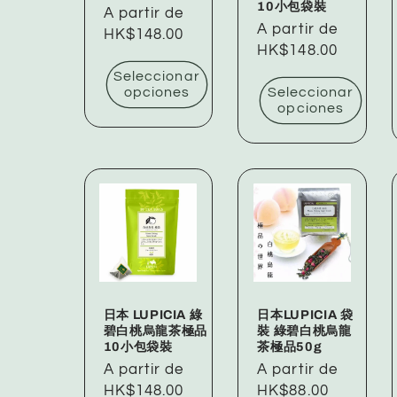
10小包袋裝
Precio
A partir de
Precio
A partir de
habitual
HK$148.00
habitual
HK$148.00
Seleccionar
opciones
Seleccionar
opciones
日本 LUPICIA 綠
日本LUPICIA 袋
碧白桃烏龍茶極品
裝 綠碧白桃烏龍
10小包袋裝
茶極品50g
Precio
A partir de
Precio
A partir de
habitual
HK$148.00
habitual
HK$88.00