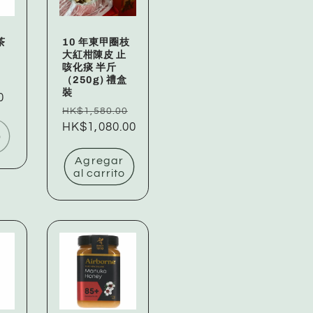
茶
10 年東甲圈枝
大紅柑陳皮 止
」
咳化痰 半斤
（250g) 禮盒
裝
0
Precio
HK$1,580.00
habitual
Precio
HK$1,080.00
o
de
oferta
Agregar
al carrito