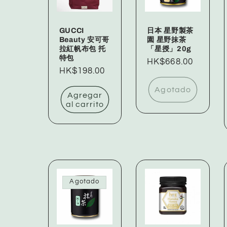
GUCCI
日本 星野製茶
Beauty 安可哥
園 星野抹茶
拉紅帆布包 托
「星授」20g
特包
Precio
HK$668.00
Precio
HK$198.00
habitual
habitual
Agotado
Agregar
al carrito
Agotado