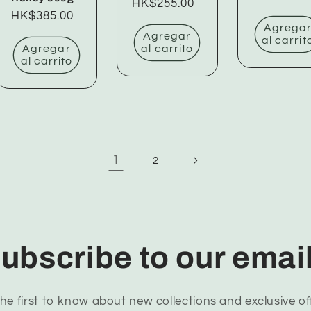
Precio
HK$255.00
Precio
HK$385.00
habitual
Agrega
habitual
Agregar
al carrit
Agregar
al carrito
al carrito
1
2
ubscribe to our emai
he first to know about new collections and exclusive of