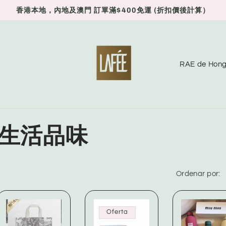
香港本地，內地及澳門 訂單滿$400免運 (折扣價後計算）
P
a
í
s
/
er 生活品味
r
e
Ordenar por:
g
i
ó
Oferta