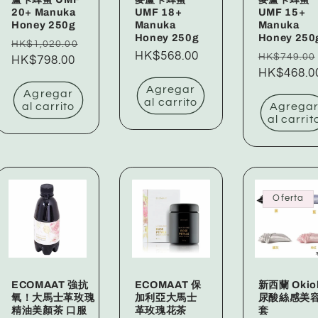
20+ Manuka
UMF 18+
UMF 15+
Honey 250g
Manuka
Manuka
Honey 250g
Honey 250
Precio
HK$1,020.00
Precio
HK$568.00
Precio
HK$749.00
habitual
Precio
HK$798.00
habitual
habitual
HK$468.0
de
Agregar
oferta
Agregar
al carrito
al carrito
Agrega
al carrit
Oferta
ECOMAAT 強抗
ECOMAAT 保
新西蘭 Okio
氧！大馬士革玫瑰
加利亞大馬士
尿酸絲感美
精油美顏茶 口服
革玫瑰花茶
套