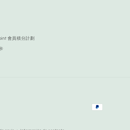
 Point 會員積分計劃
品卡
Formas
de
pago