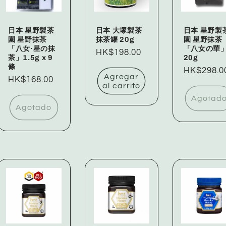
日本 星野製茶
日本 大塚製茶
日本 星野製
園 星野抹茶
抹茶罐 20g
園 星野抹茶
「八女·星の抹
「八女の華
Precio
HK$198.00
茶」1.5g x 9
20g
habitual
條
Precio
HK$298.0
Agregar
Precio
HK$168.00
habitual
al carrito
habitual
Agotad
Agotado