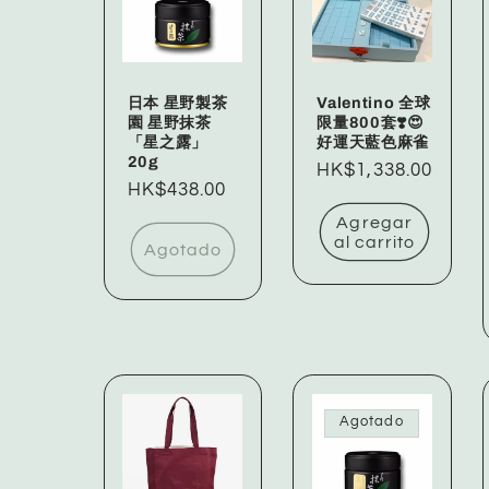
c
c
日本 星野製茶
Valentino 全球
園 星野抹茶
限量800套❣️😍
「星之露」
好運天藍色麻雀
i
20g
Precio
HK$1,338.00
Precio
HK$438.00
habitual
ó
habitual
Agregar
al carrito
Agotado
n
:
Agotado