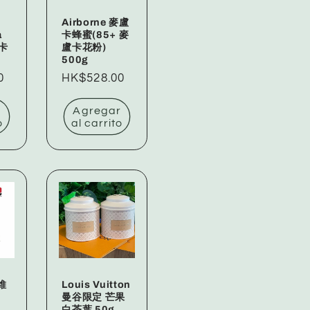
Airborne 麥盧
a
卡蜂蜜(85+ 麥
蘆卡
盧卡花粉)
500g
0
Precio
HK$528.00
habitual
r
Agregar
o
al carrito
康維
Louis Vuitton
+
曼谷限定 芒果
白茶葉 50g