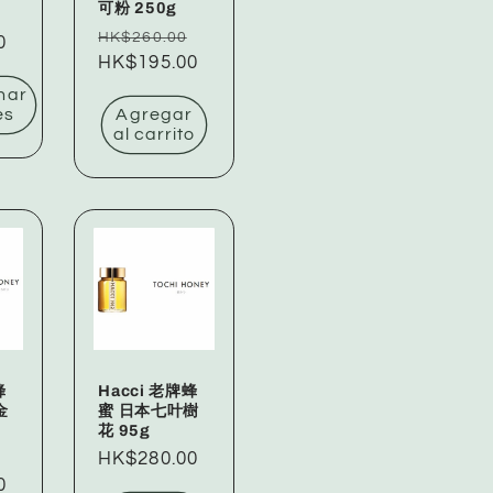
可粉 250g
Precio
Precio
Precio
HK$260.00
0
de
habitual
HK$195.00
de
oferta
oferta
nar
es
Agregar
al carrito
蜂
Hacci 老牌蜂
金
蜜 日本七叶樹
花 95g
Precio
Precio
HK$280.00
0
de
habitual