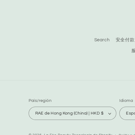
Search
安全付款
País/región
Idioma
RAE de Hong Kong (China) | HKD $
Esp