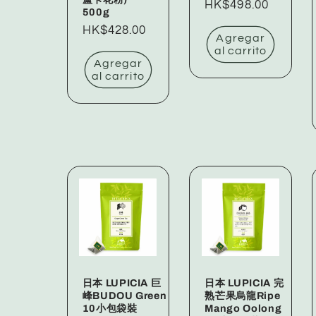
Precio
HK$498.00
500g
habitual
Precio
HK$428.00
Agregar
habitual
al carrito
Agregar
al carrito
日本 LUPICIA 巨
日本 LUPICIA 完
峰BUDOU Green
熟芒果烏龍Ripe
10小包袋裝
Mango Oolong