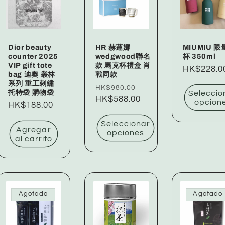
n
Dior beauty
HR 赫蓮娜
MIUMIU 
counter 2025
wedgwood聯名
杯 350ml
VIP gift tote
款 馬克杯禮盒 肖
Precio
HK$228.0
bag 迪奧 叢林
戰同款
habitual
系列 重工刺繡
Precio
Precio
HK$980.00
托特袋 購物袋
Seleccio
habitual
HK$588.00
de
opcion
Precio
HK$188.00
oferta
habitual
Seleccionar
Agregar
opciones
al carrito
Agotado
Agotado