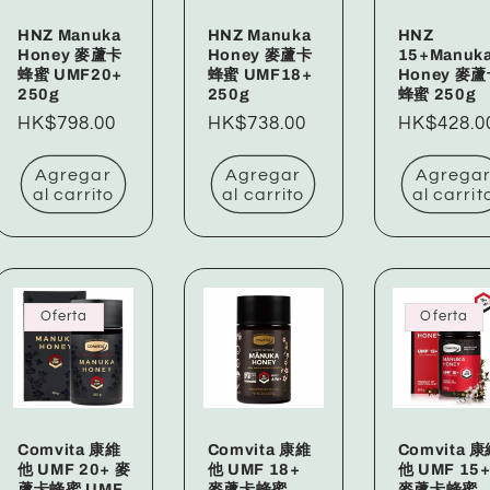
HNZ Manuka
HNZ Manuka
HNZ
Honey 麥蘆卡
Honey 麥蘆卡
15+Manuk
蜂蜜 UMF20+
蜂蜜 UMF18+
Honey 麥
250g
250g
蜂蜜 250g
Precio
HK$798.00
Precio
HK$738.00
Precio
HK$428.0
habitual
habitual
habitual
Agregar
Agregar
Agrega
al carrito
al carrito
al carrit
Oferta
Oferta
Comvita 康維
Comvita 康維
Comvita 
他 UMF 20+ 麥
他 UMF 18+
他 UMF 15
蘆卡蜂蜜 UMF
麥蘆卡蜂蜜
麥蘆卡蜂蜜