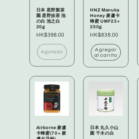
日本 星野製茶
HNZ Manuka
園 星野抹茶 池
Honey 麥蘆卡
の白 池之白
蜂蜜 UMF23+
20g
250g
Precio
HK$398.00
Precio
HK$838.00
habitual
habitual
Agregar
Agotado
al carrito
Airborne 麥盧
日本 丸久小山
卡蜂蜜(70+ 麥
園 千木の白
盧卡花粉)