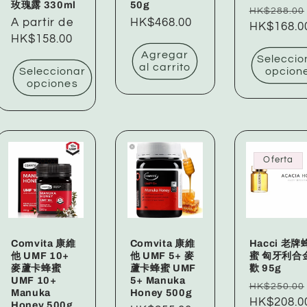
玫瑰露 330ml
50g
Precio
HK$288.00
Precio
A partir de
Precio
HK$468.00
habitual
HK$168.0
habitual
HK$158.00
habitual
Agregar
Seleccio
al carrito
Seleccionar
opcion
opciones
Oferta
Comvita 康維
Comvita 康維
Hacci 老牌
他 UMF 10+
他 UMF 5+ 麥
蜜 匈牙利合
麥蘆卡蜂蜜
蘆卡蜂蜜 UMF
歡 95g
UMF 10+
5+ Manuka
Precio
HK$250.00
Manuka
Honey 500g
habitual
HK$208.0
Honey 500g