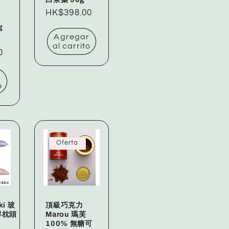
Precio
HK$398.00
habitual
g
Agregar
Precio
al carrito
0
de
oferta
r
o
Oferta
ki 玻
頂級巧克力
容枕頭
Marou 瑪芙
100% 無糖可