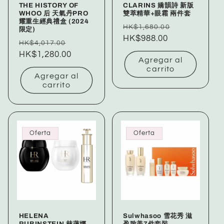
THE HISTORY OF
CLARINS 嬌韻詩 新版
WHOO 后 天氣丹PRO
雙萃精華+眼霜 兩件套
耀重生經典禮盒 (2024
Precio
Precio
HK$1,680.00
限定)
habitual
HK$988.00
de
Precio
Precio
HK$4,017.00
oferta
habitual
HK$1,280.00
de
Agregar al
oferta
carrito
Agregar al
carrito
Oferta
Oferta
HELENA
Sulwhasoo 雪花秀 滋
RUBINSTEIN 赫蓮娜
盈致美7件套裝