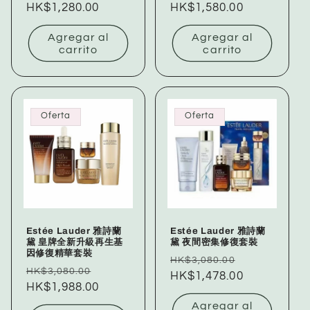
habitual
HK$1,280.00
de
habitual
HK$1,580.00
de
oferta
oferta
Agregar al
Agregar al
carrito
carrito
Oferta
Oferta
Estée Lauder 雅詩蘭
Estée Lauder 雅詩蘭
黛 皇牌全新升級再生基
黛 夜間密集修復套裝
因修復精華套裝
Precio
Precio
HK$3,080.00
Precio
Precio
HK$3,080.00
habitual
HK$1,478.00
de
habitual
HK$1,988.00
de
oferta
oferta
Agregar al