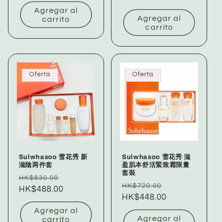
oferta
oferta
Agregar al
Agregar al
carrito
carrito
Oferta
Oferta
Sulwhasoo 雪花秀 新
Sulwhasoo 雪花秀 滋
滋陰两件套
盈肌本舒活緊致霜限量
套裝
Precio
Precio
HK$830.00
Precio
Precio
HK$720.00
habitual
HK$488.00
de
habitual
HK$448.00
de
oferta
oferta
Agregar al
Agregar al
carrito