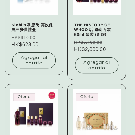
Kiehl’s 科顏氏 高效保
THE HISTORY OF
濕三步曲禮盒
WHOO 后 還幼面霜
60ml 套裝 (新版)
Precio
Precio
HK$910.00
Precio
Precio
HK$5,100.00
habitual
HK$628.00
de
habitual
HK$2,880.00
de
oferta
oferta
Agregar al
Agregar al
carrito
carrito
Oferta
Oferta