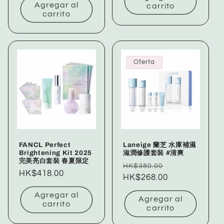
Agregar al
carrito
carrito
Oferta
FANCL Perfect
Laneige 蘭芝 水庫補濕
Brightening Kit 2025
滋潤修護套裝 #清爽
完美亮白套裝 春夏限定
Precio
Precio
HK$380.00
Precio
HK$418.00
habitual
HK$268.00
de
habitual
oferta
Agregar al
Agregar al
carrito
carrito