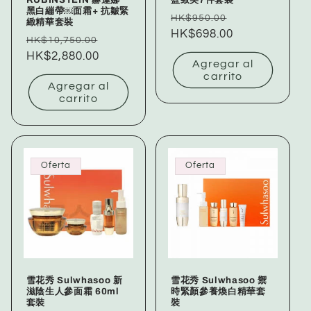
黑白繃帶￼面霜+ 抗皺緊
Precio
Precio
HK$950.00
緻精華套裝
habitual
HK$698.00
de
Precio
Precio
HK$10,750.00
oferta
habitual
HK$2,880.00
de
Agregar al
oferta
carrito
Agregar al
carrito
Oferta
Oferta
雪花秀 Sulwhasoo 新
雪花秀 Sulwhasoo 禦
滋陰生人參面霜 60ml
時緊顏參養煥白精華套
套裝
裝