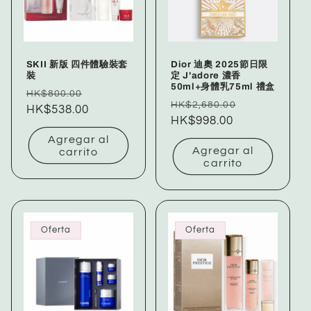
SKII 新版 四件體驗裝套
Dior 迪奧 2025節日限
裝
定 J'adore 濃香
50ml+身體乳75ml 禮盒
Precio
Precio
HK$800.00
Precio
Precio
HK$2,680.00
habitual
HK$538.00
de
habitual
HK$998.00
de
oferta
oferta
Agregar al
Agregar al
carrito
carrito
Oferta
Oferta