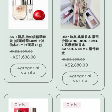
c
i
ó
n
SKII 新品 神仙鎖精華套
Dior 迪奧 典藏香水 蒙田
:
裝 (鎖頭精華50ml ➕神
沙龍GRIS DIOR 50ML
仙水30ml➕面霜15g)
+ 落櫻輕舞香水
SAKURA 50ML 兩件套
Precio
Precio
HK$2,200.00
盒
habitual
HK$1,638.00
de
Precio
Precio
HK$5,080.00
oferta
habitual
HK$2,880.00
de
Agregar al
oferta
carrito
Agregar al
carrito
Oferta
Oferta