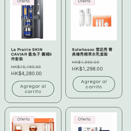
Oferta
Oferta
La Prairie SKIN
Sulwhasoo 雪花秀 菁
CAVIAR 藍魚子 圓桶5
典臻秀精萃水乳套裝
件套裝
Precio
Precio
HK$1,950.00
Precio
Precio
HK$15,180.00
habitual
HK$1,298.00
de
habitual
HK$4,280.00
de
oferta
oferta
Agregar al
Agregar al
carrito
carrito
Oferta
Oferta