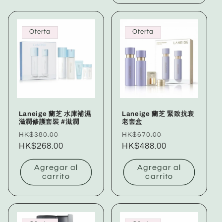
Oferta
Oferta
Laneige 蘭芝 水庫補濕
Laneige 蘭芝 緊致抗衰
滋潤修護套裝 #滋潤
老套盒
Precio
Precio
Precio
Precio
HK$380.00
HK$670.00
habitual
HK$268.00
de
habitual
HK$488.00
de
oferta
oferta
Agregar al
Agregar al
carrito
carrito