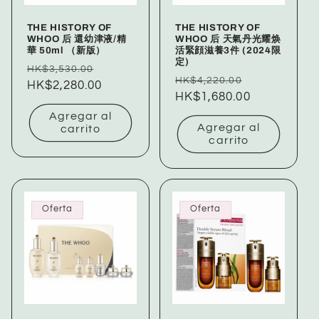
THE HISTORY OF
THE HISTORY OF
WHOO 后 還幼津液/精
WHOO 后 天氣丹光耀焕
華 50ml （新版）
活緊顔滋養3件 (2024限
定)
Precio
Precio
HK$3,530.00
Precio
Precio
HK$4,220.00
habitual
HK$2,280.00
de
habitual
HK$1,680.00
de
oferta
oferta
Agregar al
Agregar al
carrito
carrito
Oferta
Oferta