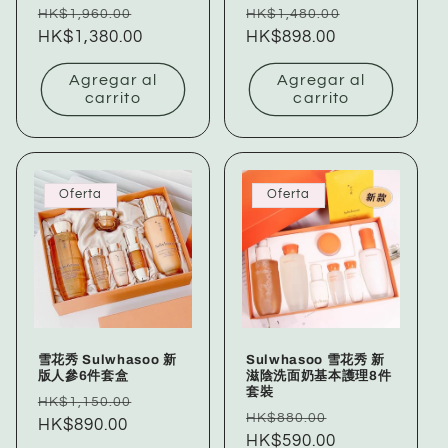
Precio
Precio
Precio
Precio
HK$1,960.00
HK$1,480.00
habitual
HK$1,380.00
de
habitual
HK$898.00
de
oferta
oferta
Agregar al
Agregar al
carrito
carrito
Oferta
Oferta
雪花秀 Sulwhasoo 新
Sulwhasoo 雪花秀 新
版人參6件套盒
滋陰洗面奶基本護理8件
套裝
Precio
Precio
HK$1,150.00
Precio
Precio
HK$880.00
habitual
HK$890.00
de
habitual
HK$590.00
de