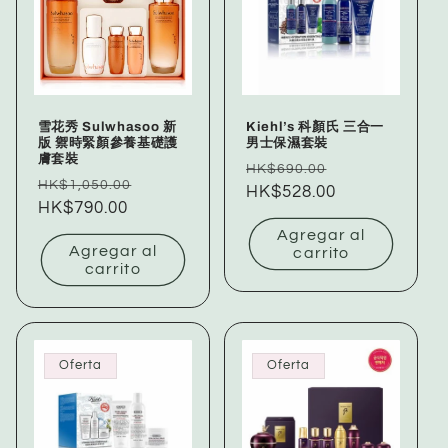
雪花秀 Sulwhasoo 新
Kiehl’s 科顏氏 三合一
版 禦時緊顏參養基礎護
男士保濕套裝
膚套裝
Precio
Precio
HK$690.00
Precio
Precio
HK$1,050.00
habitual
HK$528.00
de
habitual
HK$790.00
de
oferta
oferta
Agregar al
Agregar al
carrito
carrito
Oferta
Oferta