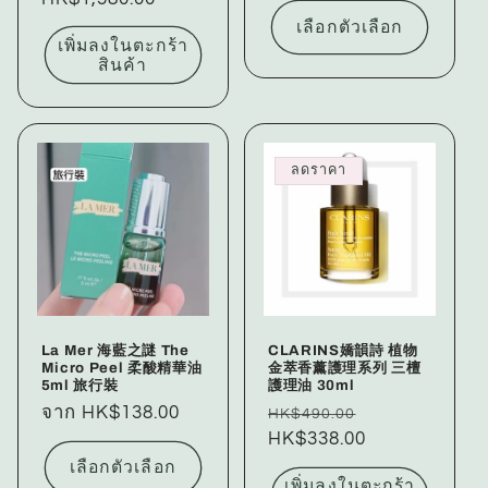
เลือกตัวเลือก
เพิ่มลงในตะกร้า
สินค้า
ลดราคา
La Mer 海藍之謎 The
CLARINS嬌韻詩 植物
Micro Peel 柔酸精華油
金萃香薰護理系列 三檀
5ml 旅行裝
護理油 30ml
ราคา
จาก HK$138.00
ราคา
ราคา
HK$490.00
ปกติ
ปกติ
HK$338.00
โปรโมชัน
เลือกตัวเลือก
เพิ่มลงในตะกร้า