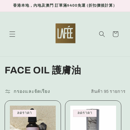
ข้ามไป
香港本地，內地及澳門 訂單滿$400免運 (折扣價後計算）
ยัง
เนื้อหา
ตะกร้า
สินค้า
ค
FACE OIL 護膚油
อ
ล
กรองและจัดเรียง
สินค้า 95 รายการ
เ
ลดราคา
ลดราคา
ล