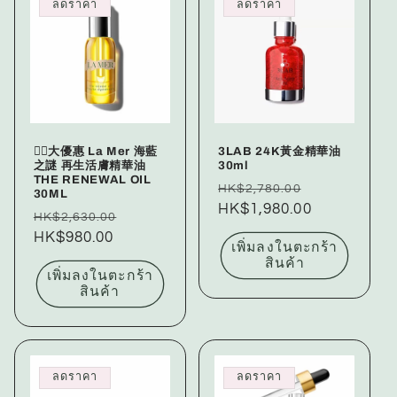
ลดราคา
ลดราคา
❤️‍🔥大優惠 La Mer 海藍
3LAB 24K黃金精華油
之謎 再生活膚精華油
30ml
THE RENEWAL OIL
ราคา
ราคา
HK$2,780.00
30ML
ปกติ
HK$1,980.00
โปรโมชัน
ราคา
ราคา
HK$2,630.00
ปกติ
HK$980.00
โปรโมชัน
เพิ่มลงในตะกร้า
สินค้า
เพิ่มลงในตะกร้า
สินค้า
ลดราคา
ลดราคา