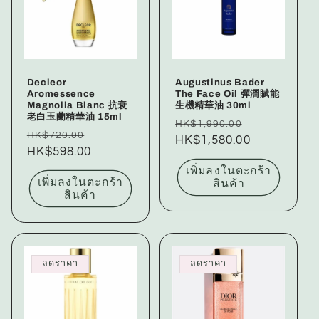
Decleor
Augustinus Bader
Aromessence
The Face Oil 彈潤賦能
Magnolia Blanc 抗衰
生機精華油 30ml
老白玉蘭精華油 15ml
ราคา
ราคา
HK$1,990.00
ราคา
ราคา
HK$720.00
ปกติ
HK$1,580.00
โปรโมชัน
ปกติ
HK$598.00
โปรโมชัน
เพิ่มลงในตะกร้า
เพิ่มลงในตะกร้า
สินค้า
สินค้า
ลดราคา
ลดราคา