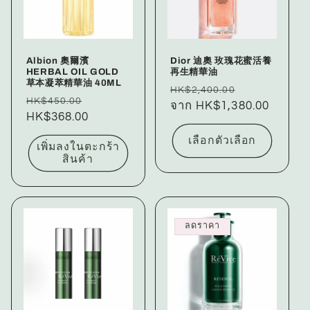
Albion 奧爾濱
Dior 迪奧 玫瑰花蜜活養
HERBAL OIL GOLD
再生精華油
草本凝萃精華油 40ML
ราคา
ราคา
HK$2,400.00
ราคา
ราคา
HK$450.00
ปกติ
จาก HK$1,380.00
โปรโมชัน
ปกติ
HK$368.00
โปรโมชัน
เลือกตัวเลือก
เพิ่มลงในตะกร้า
สินค้า
ลดราคา