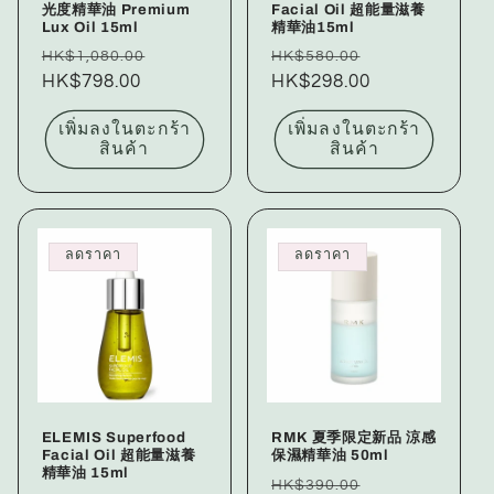
光度精華油 Premium
Facial Oil 超能量滋養
Lux Oil 15ml
精華油15ml
ราคา
ราคา
ราคา
ราคา
HK$1,080.00
HK$580.00
ปกติ
HK$798.00
โปรโมชัน
ปกติ
HK$298.00
โปรโมชัน
เพิ่มลงในตะกร้า
เพิ่มลงในตะกร้า
สินค้า
สินค้า
ลดราคา
ลดราคา
ELEMIS Superfood
RMK 夏季限定新品 涼感
Facial Oil 超能量滋養
保濕精華油 50ml
精華油 15ml
ราคา
ราคา
HK$390.00