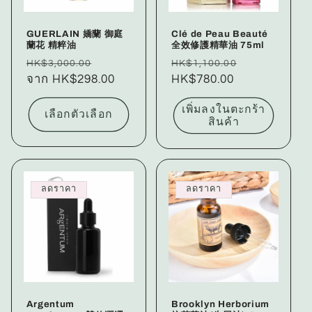
GUERLAIN 嬌蘭 御庭
Clé de Peau Beauté
蘭花 精粹油
全效修護精華油 75ml
ราคา
ราคา
ราคา
ราคา
HK$3,000.00
HK$1,100.00
ปกติ
จาก HK$298.00
โปรโมชัน
ปกติ
HK$780.00
โปรโมชัน
เพิ่มลงในตะกร้า
เลือกตัวเลือก
สินค้า
ลดราคา
ลดราคา
Argentum
Brooklyn Herborium