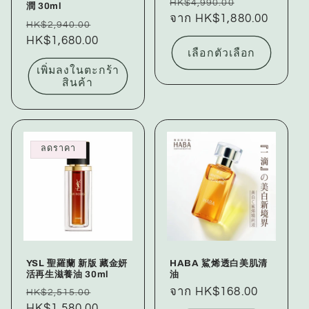
ราคา
ราคา
HK$4,990.00
潤 30ml
ปกติ
จาก HK$1,880.00
โปรโมชัน
ราคา
ราคา
HK$2,940.00
ปกติ
HK$1,680.00
โปรโมชัน
เลือกตัวเลือก
เพิ่มลงในตะกร้า
สินค้า
ลดราคา
YSL 聖羅蘭 新版 藏金妍
HABA 鯊烯透白美肌清
活再生滋養油 30ml
油
ราคา
ราคา
ราคา
จาก HK$168.00
HK$2,515.00
ปกติ
HK$1,580.00
โปรโมชัน
ปกติ