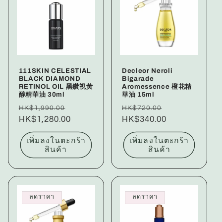
111SKIN CELESTIAL
Decleor Neroli
BLACK DIAMOND
Bigarade
RETINOL OIL 黑鑽視黃
Aromessence 橙花精
醇精華油 30ml
華油 15ml
ราคา
ราคา
ราคา
ราคา
HK$1,990.00
HK$720.00
ปกติ
HK$1,280.00
โปรโมชัน
ปกติ
HK$340.00
โปรโมชัน
เพิ่มลงในตะกร้า
เพิ่มลงในตะกร้า
สินค้า
สินค้า
ลดราคา
ลดราคา