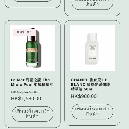
สินค้า
ลดราคา
La Mer 海藍之謎 The
CHANEL 香奈兒 LE
Micro Peel 柔酸精華油
BLANC 珍珠光采修護
精華油 50ml
ราคา
ราคา
HK$2,545.00
ราคา
HK$980.00
ปกติ
HK$1,580.00
โปรโมชัน
ปกติ
เพิ่มลงในตะกร้า
เพิ่มลงในตะกร้า
สินค้า
สินค้า