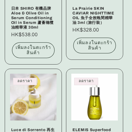
日本 SHIRO 有機品牌
La Prairie SKIN
Aloe & Olive Oil in
CAVIAR NIGHTTIME
Serum Conditioning
OIL 魚子全效晚間精華
Oil in Serum 蘆薈橄欖
油 3ml (旅行裝）
油精華液 30ml
ราคา
HK$328.00
ราคา
HK$538.00
ปกติ
ปกติ
เพิ่มลงในตะกร้า
เพิ่มลงในตะกร้า
สินค้า
สินค้า
ลดราคา
ลดราคา
Luce di Sorrento 再生
ELEMIS Superfood