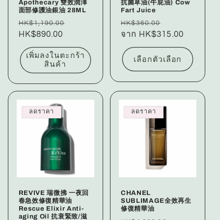
Apothecary 雙效潤澤
抗菌草油(牛屁油) Cow
面部修護油銀油 28ML
Fart Juice
ราคา
ราคา
ราคา
ราคา
HK$1,190.00
HK$360.00
ปกติ
HK$890.00
โปรโมชัน
ปกติ
จาก HK$315.00
โปรโมชัน
เพิ่มลงในตะกร้า
เลือกตัวเลือก
สินค้า
ลดราคา
ลดราคา
REVIVE 瑞微拂 一夜回
CHANEL
春急效修復精華油
SUBLIMAGE全效再生
Rescue Elixir Anti-
修復精華油
aging Oil 抗衰緊致/滋