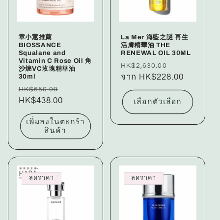
章小蕙推薦
La Mer 海藍之謎 再生
BIOSSANCE
活膚精華油 THE
Squalane and
RENEWAL OIL 30ML
Vitamin C Rose Oil 角
ราคา
ราคา
HK$2,630.00
沙烷VC玫瑰精華油
30ml
ปกติ
จาก HK$228.00
โปรโมชัน
ราคา
ราคา
HK$650.00
ปกติ
HK$438.00
โปรโมชัน
เลือกตัวเลือก
เพิ่มลงในตะกร้า
สินค้า
ลดราคา
ลดราคา