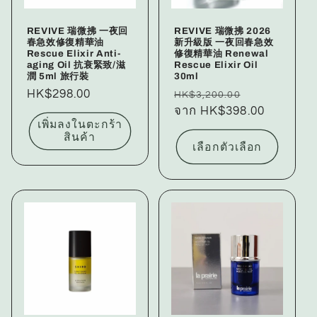
REVIVE 瑞微拂 一夜回
REVIVE 瑞微拂 2026
春急效修復精華油
新升級版 一夜回春急效
Rescue Elixir Anti-
修復精華油 Renewal
aging Oil 抗衰緊致/滋
Rescue Elixir Oil
潤 5ml 旅行裝
30ml
ราคา
HK$298.00
ราคา
ราคา
HK$3,200.00
ปกติ
ปกติ
จาก HK$398.00
โปรโมชัน
เพิ่มลงในตะกร้า
สินค้า
เลือกตัวเลือก