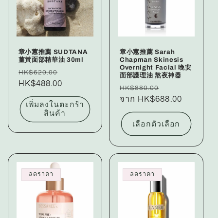
ก
ชั
น
章小蕙推薦 SUDTANA
章小蕙推薦 Sarah
:
薑黃面部精華油 30ml
Chapman Skinesis
Overnight Facial 晚安
ราคา
ราคา
HK$620.00
面部護理油 熬夜神器
ปกติ
HK$488.00
โปรโมชัน
ราคา
ราคา
HK$880.00
ปกติ
จาก HK$688.00
โปรโมชัน
เพิ่มลงในตะกร้า
สินค้า
เลือกตัวเลือก
ลดราคา
ลดราคา