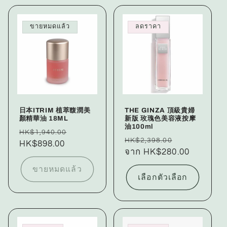
ขายหมดแล้ว
ลดราคา
日本ITRIM 植萃馥潤美
THE GINZA 頂級貴婦
顏精華油 18ML
新版 玫瑰色美容液按摩
油100ml
ราคา
ราคา
HK$1,940.00
ราคา
ราคา
HK$2,398.00
ปกติ
HK$898.00
โปรโมชัน
ปกติ
จาก HK$280.00
โปรโมชัน
ขายหมดแล้ว
เลือกตัวเลือก