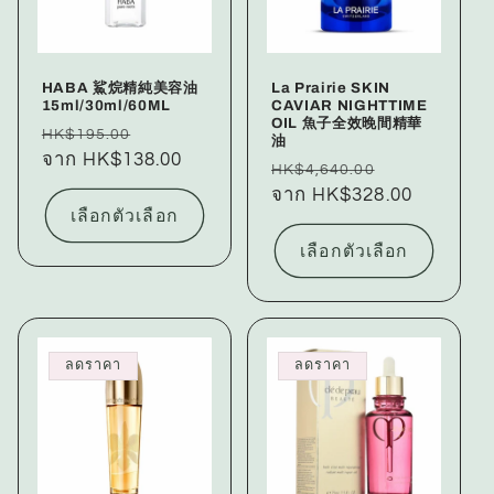
HABA 鯊烷精純美容油
La Prairie SKIN
15ml/30ml/60ML
CAVIAR NIGHTTIME
OIL 魚子全效晚間精華
ราคา
ราคา
HK$195.00
油
ปกติ
จาก HK$138.00
โปรโมชัน
ราคา
ราคา
HK$4,640.00
ปกติ
จาก HK$328.00
โปรโมชัน
เลือกตัวเลือก
เลือกตัวเลือก
ลดราคา
ลดราคา