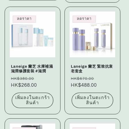
ลดราคา
ลดราคา
Laneige 蘭芝 水庫補濕
Laneige 蘭芝 緊致抗衰
滋潤修護套裝 #滋潤
老套盒
ราคา
ราคา
ราคา
ราคา
HK$380.00
HK$670.00
ปกติ
HK$268.00
โปรโมชัน
ปกติ
HK$488.00
โปรโมชัน
เพิ่มลงในตะกร้า
เพิ่มลงในตะกร้า
สินค้า
สินค้า