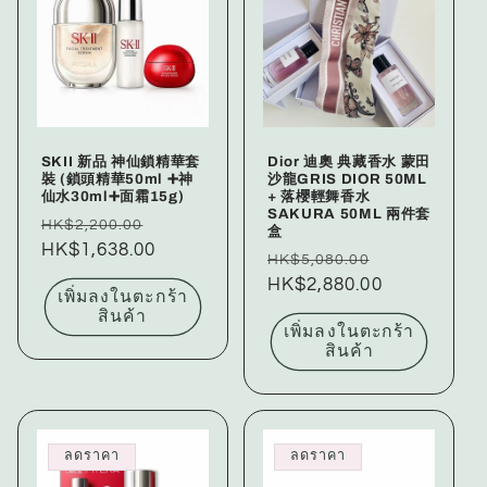
ก
ชั
น
:
SKII 新品 神仙鎖精華套
Dior 迪奧 典藏香水 蒙田
裝 (鎖頭精華50ml ➕神
沙龍GRIS DIOR 50ML
仙水30ml➕面霜15g)
+ 落櫻輕舞香水
SAKURA 50ML 兩件套
ราคา
ราคา
HK$2,200.00
盒
ปกติ
HK$1,638.00
โปรโมชัน
ราคา
ราคา
HK$5,080.00
ปกติ
HK$2,880.00
โปรโมชัน
เพิ่มลงในตะกร้า
สินค้า
เพิ่มลงในตะกร้า
สินค้า
ลดราคา
ลดราคา