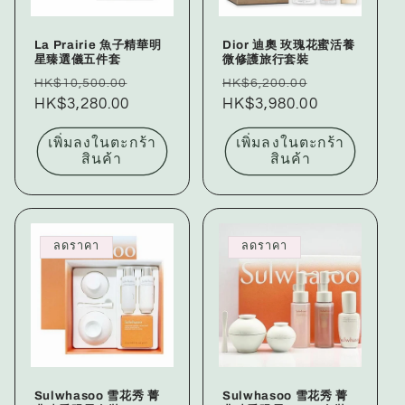
La Prairie 魚子精華明
Dior 迪奧 玫瑰花蜜活養
星臻選儀五件套
微修護旅行套裝
ราคา
ราคา
ราคา
ราคา
HK$10,500.00
HK$6,200.00
ปกติ
HK$3,280.00
โปรโมชัน
ปกติ
HK$3,980.00
โปรโมชัน
เพิ่มลงในตะกร้า
เพิ่มลงในตะกร้า
สินค้า
สินค้า
ลดราคา
ลดราคา
Sulwhasoo 雪花秀 菁
Sulwhasoo 雪花秀 菁