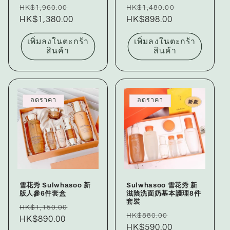
ราคา
ราคา
ราคา
ราคา
HK$1,960.00
HK$1,480.00
ปกติ
HK$1,380.00
โปรโมชัน
ปกติ
HK$898.00
โปรโมชัน
เพิ่มลงในตะกร้า
เพิ่มลงในตะกร้า
สินค้า
สินค้า
ลดราคา
ลดราคา
雪花秀 Sulwhasoo 新
Sulwhasoo 雪花秀 新
版人參6件套盒
滋陰洗面奶基本護理8件
套裝
ราคา
ราคา
HK$1,150.00
ราคา
ราคา
HK$880.00
ปกติ
HK$890.00
โปรโมชัน
ปกติ
HK$590.00
โปรโมชัน