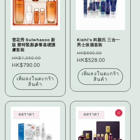
雪花秀 Sulwhasoo 新
Kiehl’s 科顏氏 三合一
版 禦時緊顏參養基礎護
男士保濕套裝
膚套裝
ราคา
ราคา
HK$690.00
ราคา
ราคา
HK$1,050.00
ปกติ
HK$528.00
โปรโมชัน
ปกติ
HK$790.00
โปรโมชัน
เพิ่มลงในตะกร้า
เพิ่มลงในตะกร้า
สินค้า
สินค้า
ลดราคา
ลดราคา