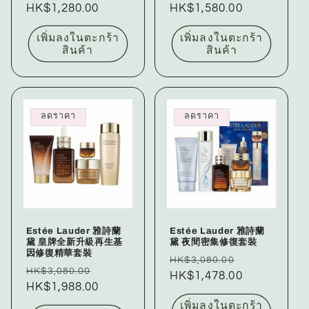
ปกติ
HK$1,280.00
โปรโมชัน
ปกติ
HK$1,580.00
โปรโมชัน
เพิ่มลงในตะกร้า
เพิ่มลงในตะกร้า
สินค้า
สินค้า
ลดราคา
ลดราคา
Estée Lauder 雅詩蘭
Estée Lauder 雅詩蘭
黛 皇牌全新升級再生基
黛 夜間密集修復套裝
因修復精華套裝
ราคา
ราคา
HK$3,080.00
ราคา
ราคา
HK$3,080.00
ปกติ
HK$1,478.00
โปรโมชัน
ปกติ
HK$1,988.00
โปรโมชัน
เพิ่มลงในตะกร้า