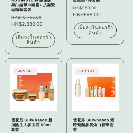
RUBINSTEIN 赫蓮娜
盈致美7件套裝
黑白繃帶￼面霜+ 抗皺緊
ราคา
ราคา
HK$950.00
緻精華套裝
ปกติ
HK$698.00
โปรโมชัน
ราคา
ราคา
HK$10,750.00
ปกติ
HK$2,880.00
โปรโมชัน
เพิ่มลงในตะกร้า
สินค้า
เพิ่มลงในตะกร้า
สินค้า
ลดราคา
ลดราคา
雪花秀 Sulwhasoo 新
雪花秀 Sulwhasoo 禦
滋陰生人參面霜 60ml
時緊顏參養煥白精華套
套裝
裝