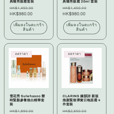
典臻秀眼霜套裝
典臻秀眼霜 20ml 套裝
ราคา
ราคา
ราคา
ราคา
HK$1,450.00
HK$1,450.00
ปกติ
HK$980.00
โปรโมชัน
ปกติ
HK$980.00
โปรโมชัน
เพิ่มลงในตะกร้า
เพิ่มลงในตะกร้า
สินค้า
สินค้า
ลดราคา
ลดราคา
雪花秀 Sulwhasoo 禦
CLARINS 嬌韻詩 新版
時緊顏參養煥白精華套
煥顏緊致彈簧日晚面霜 4
裝
件套裝
ราคา
ราคา
ราคา
ราคา
HK$1,890.00
HK$2,650.00