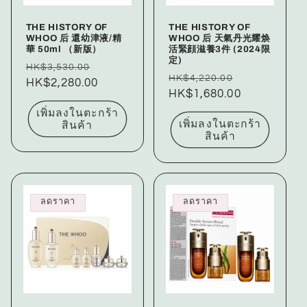
THE HISTORY OF
THE HISTORY OF
WHOO 后 還幼津液/精
WHOO 后 天氣丹光耀焕
華 50ml （新版）
活緊顔滋養3件 (2024限
定)
ราคา
ราคา
HK$3,530.00
ราคา
ราคา
HK$4,220.00
ปกติ
HK$2,280.00
โปรโมชัน
ปกติ
HK$1,680.00
โปรโมชัน
เพิ่มลงในตะกร้า
เพิ่มลงในตะกร้า
สินค้า
สินค้า
ลดราคา
ลดราคา