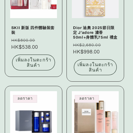
SKII 新版 四件體驗裝套
Dior 迪奧 2025節日限
裝
定 J'adore 濃香
50ml+身體乳75ml 禮盒
ราคา
ราคา
HK$800.00
ราคา
ราคา
HK$2,680.00
ปกติ
HK$538.00
โปรโมชัน
ปกติ
HK$998.00
โปรโมชัน
เพิ่มลงในตะกร้า
เพิ่มลงในตะกร้า
สินค้า
สินค้า
ลดราคา
ลดราคา