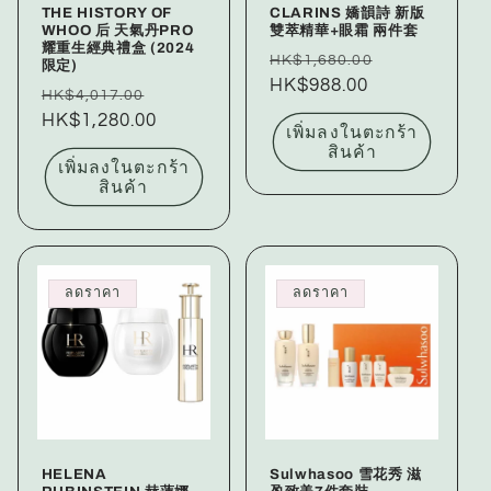
THE HISTORY OF
CLARINS 嬌韻詩 新版
WHOO 后 天氣丹PRO
雙萃精華+眼霜 兩件套
耀重生經典禮盒 (2024
ราคา
ราคา
HK$1,680.00
限定)
ปกติ
HK$988.00
โปรโมชัน
ราคา
ราคา
HK$4,017.00
ปกติ
HK$1,280.00
โปรโมชัน
เพิ่มลงในตะกร้า
สินค้า
เพิ่มลงในตะกร้า
สินค้า
ลดราคา
ลดราคา
HELENA
Sulwhasoo 雪花秀 滋