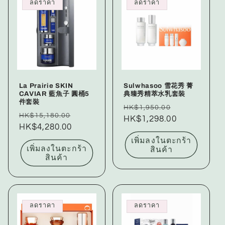
ลดราคา
ลดราคา
La Prairie SKIN
Sulwhasoo 雪花秀 菁
CAVIAR 藍魚子 圓桶5
典臻秀精萃水乳套裝
件套裝
ราคา
ราคา
HK$1,950.00
ราคา
ราคา
HK$15,180.00
ปกติ
HK$1,298.00
โปรโมชัน
ปกติ
HK$4,280.00
โปรโมชัน
เพิ่มลงในตะกร้า
เพิ่มลงในตะกร้า
สินค้า
สินค้า
ลดราคา
ลดราคา