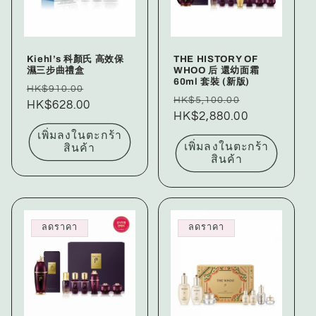
Kiehl’s 科顏氏 高效保
THE HISTORY OF
濕三步曲禮盒
WHOO 后 還幼面霜
60ml 套裝 (新版)
ราคา
ราคา
HK$910.00
ราคา
ราคา
HK$5,100.00
ปกติ
HK$628.00
โปรโมชัน
ปกติ
HK$2,880.00
โปรโมชัน
เพิ่มลงในตะกร้า
เพิ่มลงในตะกร้า
สินค้า
สินค้า
ลดราคา
ลดราคา