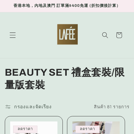
ข้ามไป
香港本地，內地及澳門 訂單滿$400免運 (折扣價後計算）
ยัง
เนื้อหา
ตะกร้า
สินค้า
ค
BEAUTY SET 禮盒套裝/限
อ
量版套裝
ล
เ
กรองและจัดเรียง
สินค้า 81 รายการ
ล
ลดราคา
ลดราคา