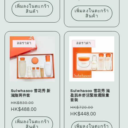
เพิ่มลงในตะกร้า
เพิ่มลงในตะกร้า
สินค้า
สินค้า
ลดราคา
ลดราคา
Sulwhasoo 雪花秀 新
Sulwhasoo 雪花秀 滋
滋陰两件套
盈肌本舒活緊致霜限量
套裝
ราคา
ราคา
HK$830.00
ราคา
ราคา
HK$720.00
ปกติ
HK$488.00
โปรโมชัน
ปกติ
HK$448.00
โปรโมชัน
เพิ่มลงในตะกร้า
เพิ่มลงในตะกร้า
สินค้า