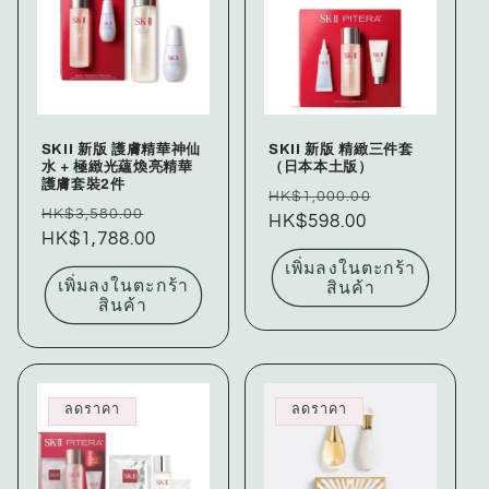
SKII 新版 護膚精華神仙
SKII 新版 精緻三件套
水 + 極緻光蘊煥亮精華
（日本本土版）
護膚套裝2件
ราคา
ราคา
HK$1,000.00
ราคา
ราคา
HK$3,580.00
ปกติ
HK$598.00
โปรโมชัน
ปกติ
HK$1,788.00
โปรโมชัน
เพิ่มลงในตะกร้า
เพิ่มลงในตะกร้า
สินค้า
สินค้า
ลดราคา
ลดราคา