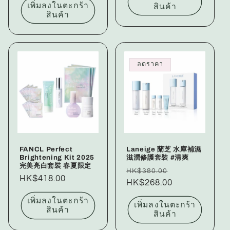
เพิ่มลงในตะกร้า
สินค้า
สินค้า
ลดราคา
FANCL Perfect
Laneige 蘭芝 水庫補濕
Brightening Kit 2025
滋潤修護套裝 #清爽
完美亮白套裝 春夏限定
ราคา
ราคา
HK$380.00
ราคา
HK$418.00
ปกติ
HK$268.00
โปรโมชัน
ปกติ
เพิ่มลงในตะกร้า
เพิ่มลงในตะกร้า
สินค้า
สินค้า