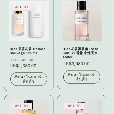
ลดราคา
Dior 果香花香 Balade
Dior 花香調香薰 Rose
Sauvage 125ml
Kabuki 香薰 中性香水
450ml
ราคา
ราคา
HK$2,680.00
ราคา
HK$3,980.00
ปกติ
HK$1,380.00
โปรโมชัน
ปกติ
เพิ่มลงในตะกร้า
เพิ่มลงในตะกร้า
สินค้า
สินค้า
ลดราคา
ลดราคา