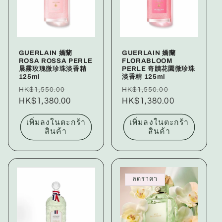
ก
ชั
น
GUERLAIN 嬌蘭
GUERLAIN 嬌蘭
:
ROSA ROSSA PERLE
FLORABLOOM
晨霧玫瑰微珍珠淡香精
PERLE 奇蹟花園微珍珠
125ml
淡香精 125ml
ราคา
ราคา
ราคา
ราคา
HK$1,550.00
HK$1,550.00
ปกติ
HK$1,380.00
โปรโมชัน
ปกติ
HK$1,380.00
โปรโมชัน
เพิ่มลงในตะกร้า
เพิ่มลงในตะกร้า
สินค้า
สินค้า
ลดราคา