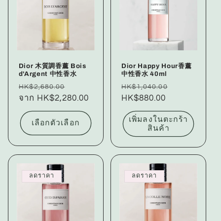
Dior 木質調香薰 Bois
Dior Happy Hour香薰
d'Argent 中性香水
中性香水 40ml
ราคา
ราคา
ราคา
ราคา
HK$2,680.00
HK$1,040.00
ปกติ
จาก HK$2,280.00
โปรโมชัน
ปกติ
HK$880.00
โปรโมชัน
เพิ่มลงในตะกร้า
เลือกตัวเลือก
สินค้า
ลดราคา
ลดราคา