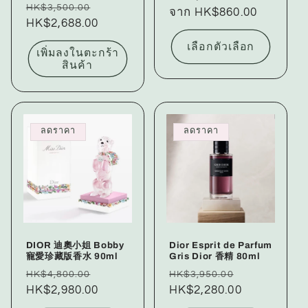
ราคา
ราคา
HK$3,500.00
ปกติ
จาก HK$860.00
โปรโมชัน
ปกติ
HK$2,688.00
โปรโมชัน
เลือกตัวเลือก
เพิ่มลงในตะกร้า
สินค้า
ลดราคา
ลดราคา
DIOR 迪奧小姐 Bobby
Dior Esprit de Parfum
寵愛珍藏版香水 90ml
Gris Dior 香精 80ml
ราคา
ราคา
ราคา
ราคา
HK$4,800.00
HK$3,950.00
ปกติ
HK$2,980.00
โปรโมชัน
ปกติ
HK$2,280.00
โปรโมชัน