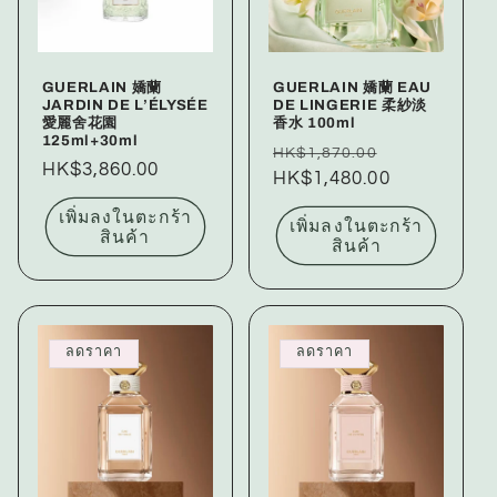
GUERLAIN 嬌蘭
GUERLAIN 嬌蘭 EAU
JARDIN DE L’ÉLYSÉE
DE LINGERIE 柔紗淡
愛麗舍花園
香水 100ml
125ml+30ml
ราคา
ราคา
HK$1,870.00
ราคา
HK$3,860.00
ปกติ
HK$1,480.00
โปรโมชัน
ปกติ
เพิ่มลงในตะกร้า
เพิ่มลงในตะกร้า
สินค้า
สินค้า
ลดราคา
ลดราคา