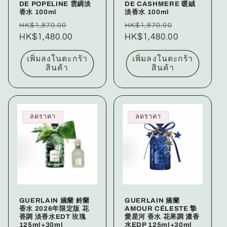
DE POPELINE 雲綢淡
DE CASHMERE 暖絨
香水 100ml
淡香水 100ml
ราคา
ราคา
ราคา
ราคา
HK$1,870.00
HK$1,870.00
ปกติ
HK$1,480.00
โปรโมชัน
ปกติ
HK$1,480.00
โปรโมชัน
เพิ่มลงในตะกร้า
เพิ่มลงในตะกร้า
สินค้า
สินค้า
ลดราคา
ลดราคา
GUERLAIN 嬌蘭 鈴蘭
GUERLAIN 嬌蘭
香水 2026年限定版 花
AMOUR CÉLESTE 摯
香調 淡香水EDT 玫瑰
愛星河 香水 花果調 濃香
125ml+30ml
水EDP 125ml+30ml