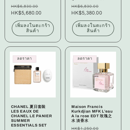
ราคา
ราคา
ราคา
ราคา
HK$6,830.00
HK$6,830.00
ปกติ
HK$5,680.00
โปรโมชัน
ปกติ
HK$5,380.00
โปรโมชัน
เพิ่มลงในตะกร้า
เพิ่มลงในตะกร้า
สินค้า
สินค้า
ลดราคา
ลดราคา
CHANEL 夏日套裝
Maison Francis
LES EAUX DE
Kurkdjian MFK L’eau
CHANEL LE PANIER
A la rose EDT 玫瑰之
SUMMER
水 淡香水
ESSENTIALS SET
ราคา
ราคา
HK$1,250.00