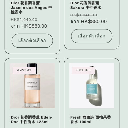
Dior 花香調香薰
Dior 花香調香薰
Jasmin des Anges 中
Sakura 中性香水
性香水
ราคา
ราคา
HK$1,040.00
ราคา
ราคา
HK$1,040.00
ปกติ
จาก HK$880.00
โปรโมชัน
ปกติ
จาก HK$880.00
โปรโมชัน
เลือกตัวเลือก
เลือกตัวเลือก
ลดราคา
ลดราคา
Dior 花香調香薰 Eden-
Fresh 馥蕾詩 西柚果香
Roc 中性香水 125ml
香水 100ml