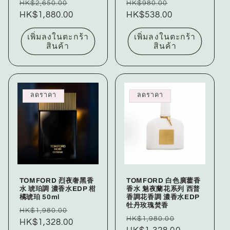
ราคา
ราคา
ราคา
ราคา
HK$2,650.00
HK$980.00
ปกติ
HK$1,880.00
โปรโมชัน
ปกติ
HK$538.00
โปรโมชัน
เพิ่มลงในตะกร้า
เพิ่มลงในตะกร้า
สินค้า
สินค้า
ลดราคา
ลดราคา
TOMFORD 烈夜奢黑香
TOMFORD 白色廣藿香
水 琥珀調 濃香水EDP 柑
香水 魅夜蘭花系列 西普
橘琥珀 50ml
香調花香調 濃香水EDP
牡丹玫瑰焚香
ราคา
ราคา
HK$1,980.00
ราคา
ราคา
HK$1,980.00
ปกติ
HK$1,328.00
โปรโมชัน