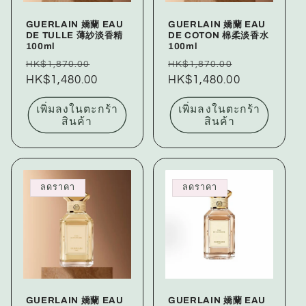
GUERLAIN 嬌蘭 EAU
GUERLAIN 嬌蘭 EAU
DE TULLE 薄紗淡香精
DE COTON 棉柔淡香水
100ml
100ml
ราคา
ราคา
ราคา
ราคา
HK$1,870.00
HK$1,870.00
ปกติ
HK$1,480.00
โปรโมชัน
ปกติ
HK$1,480.00
โปรโมชัน
เพิ่มลงในตะกร้า
เพิ่มลงในตะกร้า
สินค้า
สินค้า
ลดราคา
ลดราคา
GUERLAIN 嬌蘭 EAU
GUERLAIN 嬌蘭 EAU