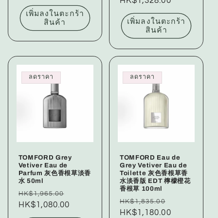
ปกติ
HK$1,328.00
โปรโมชัน
เพิ่มลงในตะกร้า
เพิ่มลงในตะกร้า
สินค้า
สินค้า
ลดราคา
ลดราคา
TOMFORD Grey
TOMFORD Eau de
Vetiver Eau de
Grey Vetiver Eau de
Parfum 灰色香根草淡香
Toilette 灰色香根草香
水 50ml
水淡香版 EDT 檸檬橙花
香根草 100ml
ราคา
ราคา
HK$1,965.00
ราคา
ราคา
HK$1,835.00
ปกติ
HK$1,080.00
โปรโมชัน
ปกติ
HK$1,180.00
โปรโมชัน