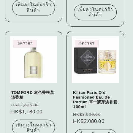
เพิ่มลงในตะกร้า
เพิ่มลงในตะกร้า
สินค้า
สินค้า
ลดราคา
ลดราคา
TOMFORD 灰色香根草
Kilian Paris Old
淡香精
Fashioned Eau de
Parfum 單一麥芽淡香精
ราคา
ราคา
HK$1,835.00
100ml
ปกติ
HK$1,180.00
โปรโมชัน
ราคา
ราคา
HK$3,000.00
ปกติ
HK$2,080.00
โปรโมชัน
เพิ่มลงในตะกร้า
สินค้า