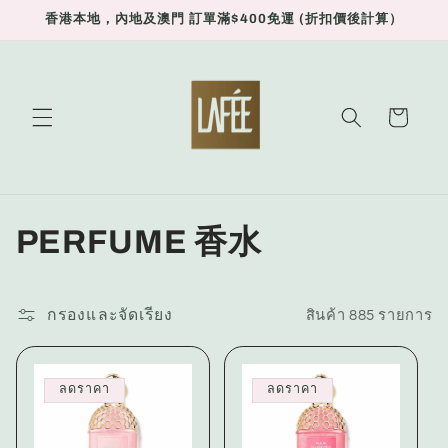
ข้ามไป
香港本地，內地及澳門 訂單滿$400免運 (折扣價後計算）
ยัง
เนื้อหา
ตะกร้า
สินค้า
ค
PERFUME 香水
อ
ล
กรองและจัดเรียง
สินค้า 885 รายการ
เ
ลดราคา
ลดราคา
ล