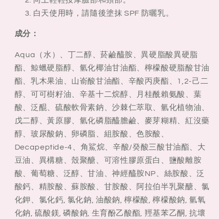
白天使用時，請隨後塗抹 SPF 防曬乳。
成分：
Aqua（水）、丁二醇、菸鹼醯胺、異硬脂酸異硬脂
酯、鯨蠟硬脂醇、氫化椰油甘油酯、檸檬酸硬脂酸甘油
酯、乳木果油、山嵛酸甘油酯、辛酸丙庚酯、1,2-己二
醇、可可樹籽油、辛基十二烷醇、月桂酰賴氨酸、葉
酸、泛醌、硫酸軟骨素鈉、沙棘仁萃取、氫化植物油、
戊二醇、黃原膠、氫化磷脂醯膽鹼、麥芽糊精、紅沒藥
醇、玻尿酸鈉、卵磷脂、組胺酸、色胺酸、
Decapeptide-4、角鯊烷、辛酸/癸酸三酸甘油酯、大
豆油、異構糖、殼聚醣、可溶性膠原蛋白、鹽酸離胺
酸、葡萄糖、泛醇、甘油、神經醯胺NP、絲胺酸、泛
酸鈣、精胺酸、蘇胺酸、甘胺酸、阿拉伯半乳聚醣、氯
化鉀、氯化鈣, 氯化鈉, 油酸鈉, 檸檬酸, 檸檬酸鈉, 氫氧
化鈉, 硫酸鎂, 磷酸鈉, 生育酚乙酸酯, 羥基苯乙酮, 抗壞