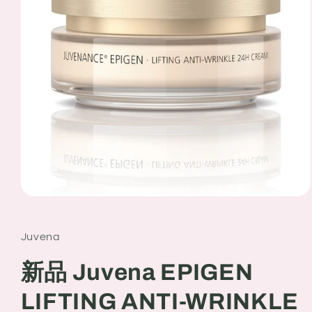
Open
media
1
in
Juvena
modal
新品 Juvena EPIGEN
LIFTING ANTI-WRINKLE