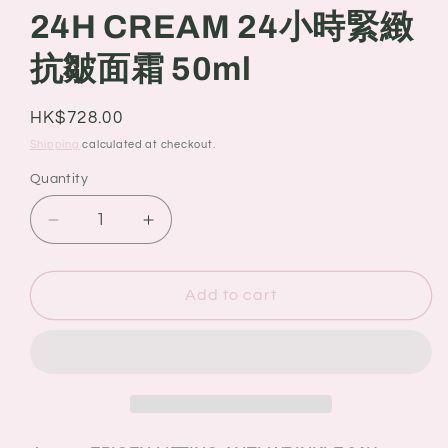
24H CREAM 24小時緊緻
抗皺面霜 50ml
Regular
HK$728.00
price
Shipping
calculated at checkout.
Quantity
Quantity
Decrease
Increase
quantity
quantity
for
for
新
新
Add to cart
品
品
Juvena
Juvena
EPIGEN
EPIGEN
LIFTING
LIFTING
ANTI-
ANTI-
WRINKLE
WRINKLE