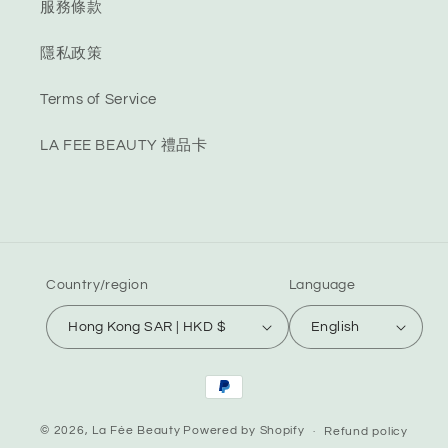
服務條款
隱私政策
Terms of Service
LA FEE BEAUTY 禮品卡
Country/region
Language
Hong Kong SAR | HKD $
English
Payment
methods
© 2026,
La Fée Beauty
Powered by Shopify
Refund policy