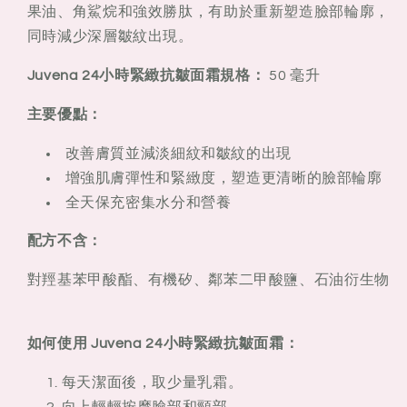
果油、角鯊烷和強效勝肽，有助於重新塑造臉部輪廓，
同時減少深層皺紋出現。
Juvena 24小時緊緻抗皺面霜規格：
50 毫升
主要優點：
改善膚質並減淡細紋和皺紋的出現
增強肌膚彈性和緊緻度，塑造更清晰的臉部輪廓
全天保充密集水分和營養
配方不含：
對羥基苯甲酸酯、有機矽、鄰苯二甲酸鹽、石油衍生物
如何使用 Juvena 24小時緊緻抗皺面霜：
每天潔面後，取少量乳霜。
向上輕輕按摩臉部和頸部。