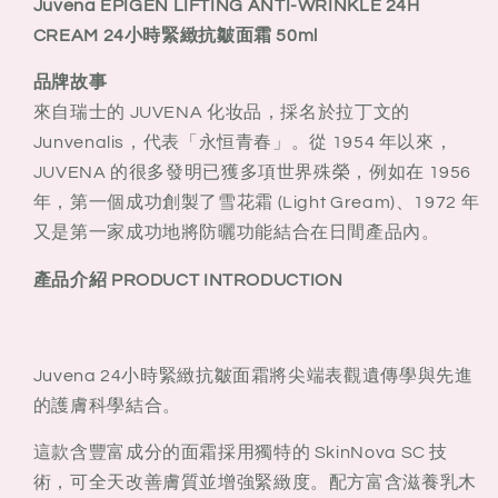
Juvena EPIGEN LIFTING ANTI-WRINKLE 24H
24H
24H
CREAM
CREAM
CREAM 24小時緊緻抗皺面霜 50ml
24
24
小
小
品牌故事
時
時
來自瑞士的 JUVENA 化妆品，採名於拉丁文的
緊
緊
Junvenalis，代表「永恒青春」。從 1954 年以來，
緻
緻
JUVENA 的很多發明已獲多項世界殊榮，例如在 1956
抗
抗
年，第一個成功創製了雪花霜 (Light Gream)、1972 年
皺
皺
又是第一家成功地將防曬功能結合在日間產品內。
面
面
產品介紹 PRODUCT INTRODUCTION
霜
霜
50ml
50ml
Juvena 24小時緊緻抗皺面霜將尖端表觀遺傳學與先進
的護膚科學結合。
這款含豐富成分的面霜採用獨特的 SkinNova SC 技
術，可全天改善膚質並增強緊緻度。配方富含滋養乳木