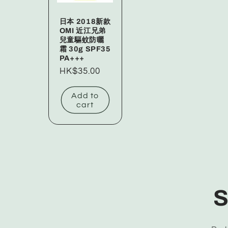
日本 2018新款
OMI 近江兄弟
兒童驅蚊防曬
霜 30g SPF35
PA+++
Regular
HK$35.00
price
Add to
cart
S