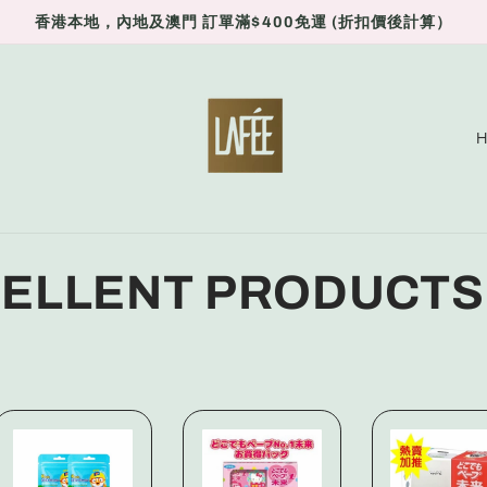
香港本地，內地及澳門 訂單滿$400免運 (折扣價後計算）
C
o
u
n
t
PELLENT PRODUC
r
y
/
r
e