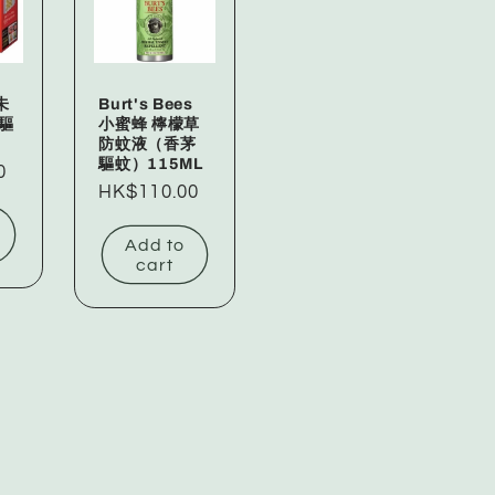
未
Burt's Bees
日驅
小蜜蜂 檸檬草
防蚊液（香茅
驅蚊）115ML
0
Regular
HK$110.00
price
Add to
cart