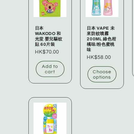
e
c
日本
日本 VAPE 未
WAKODO 和
來防蚊噴霧
光堂 嬰兒驅蚊
200ML 綠色柑
t
貼 60片裝
橘味/粉色蜜桃
味
Regular
HK$70.00
Regular
HK$58.00
i
price
price
Add to
cart
Choose
o
options
n
: