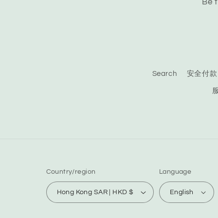
Be t
Search
安全付款
Country/region
Language
Hong Kong SAR | HKD $
English