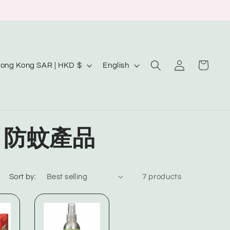
Log
L
Cart
Hong Kong SAR | HKD $
English
in
a
n
g
u
TS 防蚊產品
a
g
Sort by:
7 products
e