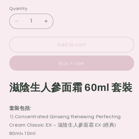
Quantity
Quantity
Decrease
Increase
quantity
quantity
for
for
雪
雪
Add to cart
花
花
秀
秀
Buy it now
Sulwhasoo
Sulwhasoo
新
新
滋
滋
滋陰生人參面霜 60ml 套裝
陰
陰
生
生
人
人
套裝包括:
參
參
1) Concentrated Ginseng Renewing Perfecting
面
面
Cream Classic EX – 滋陰生人參面霜 EX (經典)
霜
霜
60ml+10ml