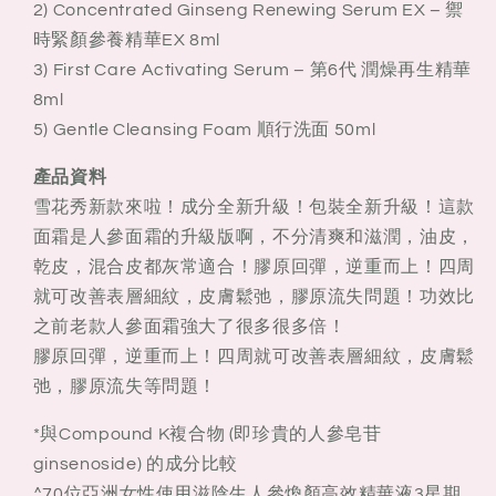
60ml
60ml
2) Concentrated Ginseng Renewing Serum EX – 禦
套
套
時緊顏參養精華EX 8ml
裝
裝
3) First Care Activating Serum – 第6代 潤燥再生精華
8ml
5) Gentle Cleansing Foam 順行洗面 50ml
產品資料
雪花秀新款來啦！成分全新升級！包裝全新升級！這款
面霜是人參面霜的升級版啊，不分清爽和滋潤，油皮，
乾皮，混合皮都灰常適合！膠原回彈，逆重而上！四周
就可改善表層細紋，皮膚鬆弛，膠原流失問題！功效比
之前老款人參面霜強大了很多很多倍！
膠原回彈，逆重而上！四周就可改善表層細紋，皮膚鬆
弛，膠原流失等問題！
*與Compound K複合物 (即珍貴的人參皂苷
ginsenoside) 的成分比較
^70位亞洲女性使用滋陰生人參煥顏高效精華液3星期