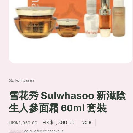
Open
media
1
in
Sulwhasoo
modal
雪花秀 Sulwhasoo 新滋陰
生人參面霜 60ml 套裝
Regular
Sale
HK$1,380.00
Sale
HK$1,960.00
price
price
Shipping
calculated at checkout.