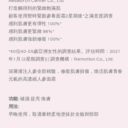
Research Center Co., Ltd
打造觸得到的緊緻飽滿肌
顧客使用禦時緊顏參養面霜2星期後*之滿意度調查
感到肌膚更有彈性 100%*
感到肌膚更緊緻 98%*
感到肌膚強韌修復 100%*
*40位40-55歲亞洲女性的調查結果。評估時間：2021
年1月 (2星期調查)| | 調查機構：Remotion Co., Ltd.
深層灌注人參全部精髓，修復肌膚損傷，煥活肌膚青春
元氣的高濃縮人參面霜
功能:
補濕 提亮 煥膚
用法:
早晚使用，取適量輕柔地塗抹於全臉與頸部