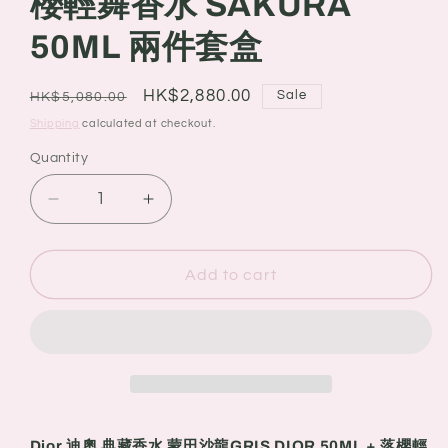
櫻輕舞香水 SAKURA
50ML 兩件套盒
Regular
Sale
HK$2,880.00
Sale
HK$5,080.00
price
price
Shipping
calculated at checkout.
Quantity
Quantity
Decrease
Increase
quantity
quantity
for
for
Dior
Dior
Add to cart
迪
迪
奧
奧
典
典
藏
藏
香
香
水
水
Dior 迪奧 典藏香水 蒙田沙龍GRIS DIOR 50ML + 落櫻輕