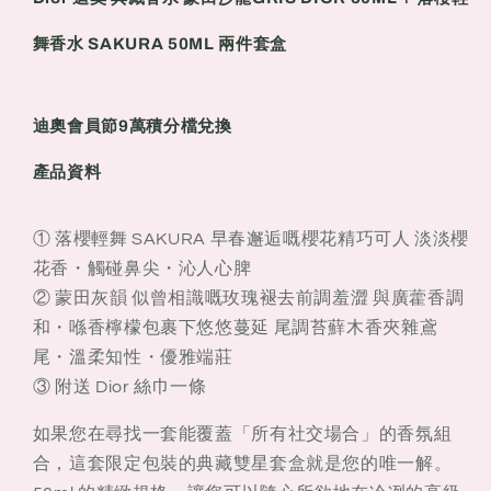
蒙
蒙
田
田
舞香水 SAKURA 50ML 兩件套盒
沙
沙
龍
龍
GRIS
GRIS
迪奧會員節9萬積分檔兌換
DIOR
DIOR
50ML
50ML
產品資料
+
+
落
落
① 落櫻輕舞 SAKURA 早春邂逅嘅櫻花精巧可人 淡淡櫻
櫻
櫻
花香・觸碰鼻尖・沁人心脾
輕
輕
② 蒙田灰韻 似曾相識嘅玫瑰褪去前調羞澀 與廣藿香調
舞
舞
和・喺香檸檬包裹下悠悠蔓延 尾調苔蘚木香夾雜鳶
香
香
水
水
尾・溫柔知性・優雅端莊
SAKURA
SAKURA
③ 附送 Dior 絲巾一條
50ML
50ML
兩
兩
如果您在尋找一套能覆蓋「所有社交場合」的香氛組
件
件
合，這套限定包裝的典藏雙星套盒就是您的唯一解。