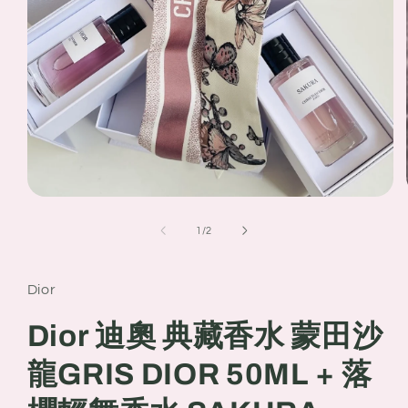
Open
media
1
of
1
/
2
in
modal
Dior
Dior 迪奧 典藏香水 蒙田沙
龍GRIS DIOR 50ML + 落