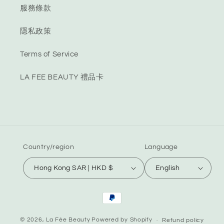
服務條款
隱私政策
Terms of Service
LA FEE BEAUTY 禮品卡
Country/region
Language
Hong Kong SAR | HKD $
English
Payment
methods
© 2026,
La Fée Beauty
Powered by Shopify
Refund policy