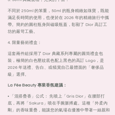
不同於 250ml 的笨重，50ml 的瓶身精緻如珠寶，既能
滿足長時間的使用，也便於在 2026 年的精緻旅行中攜
帶。簡約的圓柱瓶身與磁吸瓶蓋，彰顯了 Dior 高訂工
坊的嚴苛工藝。
4.
限量藝術禮盒：
這套兩件組採用了 Dior 典藏系列專屬的圓筒禮盒包
裝，極簡的白色壓紋底色配上黑色的高訂 Logo，是
2026 年送禮、告白、或犒賞自己最體面的「奢侈品
級」選擇。
La Fée Beauty 專業香氛建議：
•
「混搭疊香」公式：
先噴上「Gris Dior」在腰部打
底，再將「Sakura」噴在手腕脈搏處。這種「外柔內
剛」的香味重疊，能讓您的氣場在優雅中帶著一絲親和