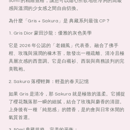
套
套
50ml 的精緻規格，讓您可以隨心所欲地在冷冽的高級
盒
盒
感與溫潤的少女感之間自由切換。
為什麼「Gris + Sakura」是 典藏系列最強 CP？
1.
Gris Dior 蒙田沙龍：優雅的灰色美學
它是 2026 年公認的「老錢風」代表香。融合了佛手
柑、玫瑰與濕潤的橡木苔，散發出一種疏離、清冷且極
具層次感的西普調。它是白襯衫、西裝與商務談判的完
美戰袍。
2.
Sakura 落櫻輕舞：輕盈的春天記憶
如果 Gris 是清冷，那 Sakura 就是極致的溫柔。它捕捉
了櫻花飄落那一瞬的細膩，結合了玫瑰與麝香的清甜。
上身後有一種「純慾感」的體香，是約會與日常休閒的
氣質首選。
3.
50ml 典藏規格，完美的平衡：