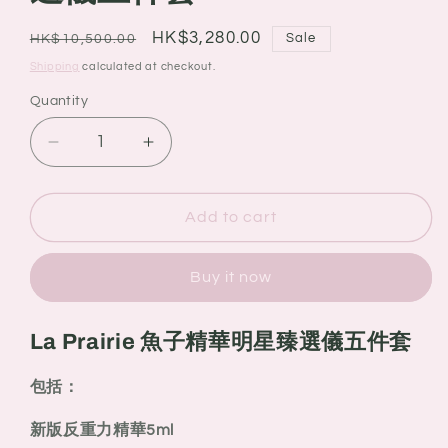
Regular
Sale
HK$3,280.00
Sale
HK$10,500.00
price
price
Shipping
calculated at checkout.
Quantity
Quantity
Decrease
Increase
quantity
quantity
for
for
La
La
Add to cart
Prairie
Prairie
魚
魚
Buy it now
子
子
精
精
La Prairie 魚子精華明星臻選儀五件套
華
華
明
明
包括：
星
星
臻
臻
新版反重力精華5ml
選
選