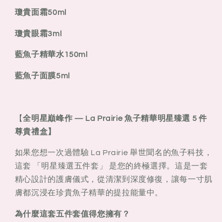
儀
儀
瓊貴面霜50ml
五
五
瓊貴眼霜3ml
件
件
套
套
藍魚子精華水150ml
藍魚子面膜5ml
【
全明星巔峰作 — La Prairie 魚子精華明星臻選 5 件
尊貴禮盒】
如果您想一次過體驗 La Prairie 舉世聞名的魚子科技，
這套
「明星臻選五件套」
是您的終極選擇。這是一套
精心設計的護膚儀式，從清潔到深度修復，讓每一寸肌
膚都沉浸在珍貴魚子精華的提拉能量中。
為什麼這套五件套值得您擁有？