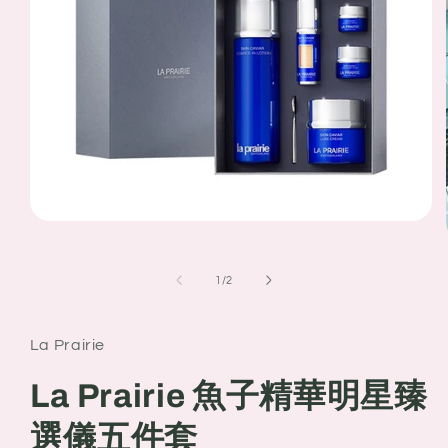
Open
media
1
in
of
1
/
2
modal
La Prairie
La Prairie 魚子精華明星臻
選儀五件套