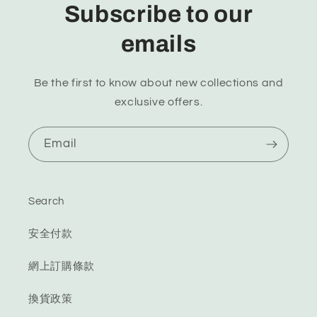
Subscribe to our
emails
Be the first to know about new collections and
exclusive offers.
Email
Search
安全付款
網上訂購條款
換貨政策