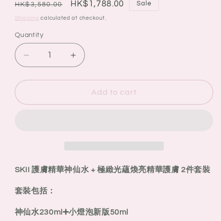
Regular
Sale
HK$1,788.00
Sale
HK$3,580.00
price
price
Shipping
calculated at checkout.
Quantity
Quantity
Decrease
Increase
quantity
quantity
for
for
SKII
SKII
Add to cart
新
新
版
版
護
護
膚
膚
精
精
華
華
SKII 護膚精華神仙水 + 極緻光蘊煥亮精華護膚 2件套裝
神
神
套裝包括：
仙
仙
水
水
神仙水230ml➕小燈泡新版50ml
+
+