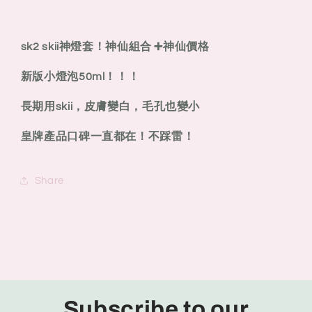
極
極
緻
緻
sk2 skii神燈套！神仙組合 ➕神仙價格
光
光
蘊
蘊
新版小燈泡50ml！！！
煥
煥
亮
亮
長期用skii，皮膚變白，毛孔也變小
精
精
皇牌產品口碑一直都在！不踩雷！
華
華
護
護
膚
膚
Share
套
套
裝
裝
2
2
件
件
Subscribe to our