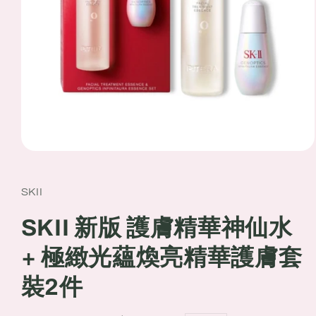
Open
media
1
in
SKII
modal
SKII 新版 護膚精華神仙水
+ 極緻光蘊煥亮精華護膚套
裝2件