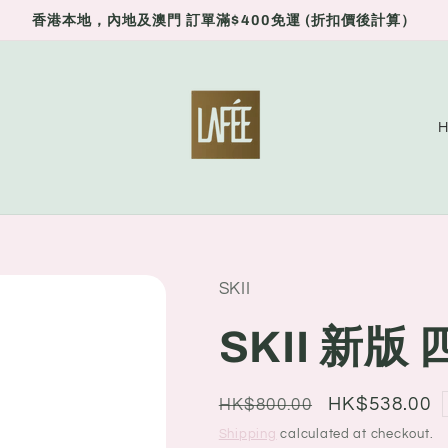
香港本地，內地及澳門 訂單滿$400免運 (折扣價後計算）
C
o
u
n
t
r
SKII
y
SKII 新
/
r
Regular
Sale
HK$538.00
HK$800.00
e
price
price
Shipping
calculated at checkout.