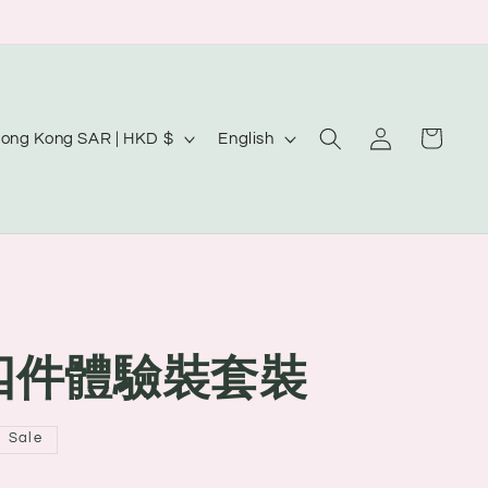
Log
L
Cart
Hong Kong SAR | HKD $
English
in
a
n
g
u
a
g
版 四件體驗裝套裝
e
Sale