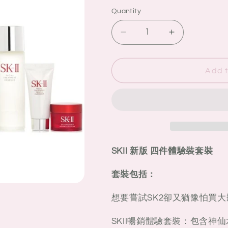
g
Quantity
Quantity
i
o
Decrease
Increase
quantity
quantity
n
for
for
SKII
SKII
Add t
新
新
版
版
四
四
件
件
體
體
驗
驗
SKII 新版 四件體驗裝套裝
裝
裝
套
套
套裝包括：
裝
裝
想要嘗試SK2卻又猶豫怕買
SKII暢銷體驗套裝：包含神仙水