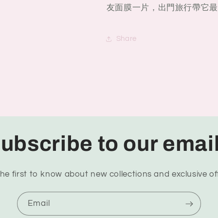
友面膜一片，出門旅行帶它最
Share
ubscribe to our emai
he first to know about new collections and exclusive of
Email