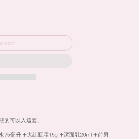
o cart
大瓶的可以入這套。
75毫升 ➕大紅瓶霜15g ➕潔面乳20ml ➕前男