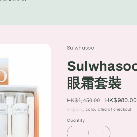
y
/
r
e
Sulwhasoo
g
i
Sulwhas
o
眼霜套裝
n
Regular
Sale
HK$980.00
HK$1,450.00
price
price
Shipping
calculated at checkout.
Quantity
Quantity
Decrease
Increase