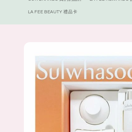
LA FEE BEAUTY 禮品卡
Skip to
product
information