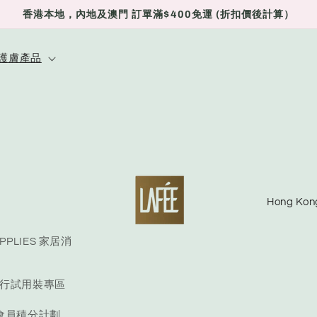
香港本地，內地及澳門 訂單滿$400免運 (折扣價後計算）
E 護膚產品
C
o
u
UPPLIES 家居消
n
E 旅行試用裝專區
t
r
S 會員積分計劃