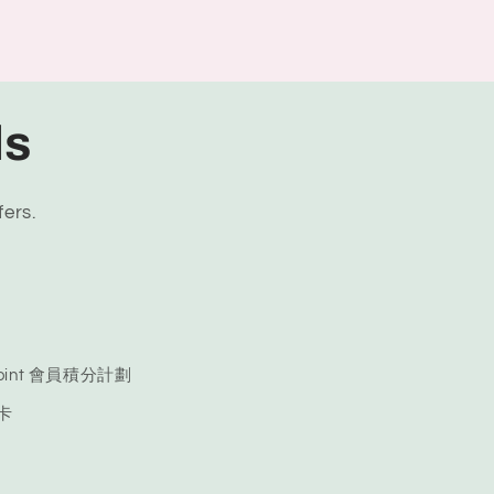
ls
fers.
 Point 會員積分計劃
品卡