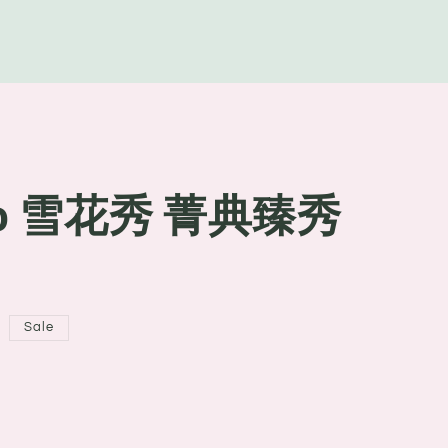
g
e
oo 雪花秀 菁典臻秀
Sale