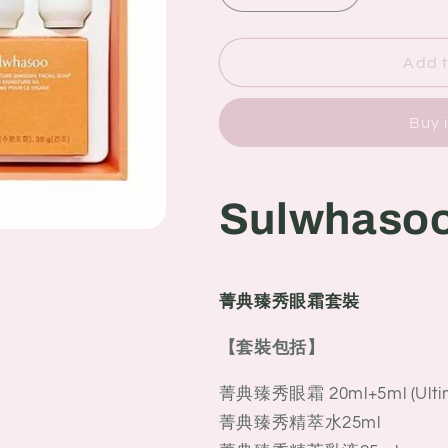
quantity
quantity
for
for
Sulwhasoo
Sulwhasoo
Add t
雪
雪
花
花
Buy 
秀
秀
菁
菁
典
典
Sulwhas
臻
臻
秀
秀
眼
眼
霜
霜
菁典臻秀眼霜套裝
套
套
裝
裝
【套裝包括】
菁典臻秀眼霜 20ml+5ml (Ultim
菁典臻秀精萃水25ml