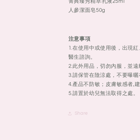
菁典臻秀精萃乳液25ml
人參潔面皂50g
注意事項
1.在使用中或使用後，出現
醫生諮詢。
2.此外用品，切勿內服，並
3.請保管在陰涼處，不要曝
4.產品不防敏；皮膚敏感者,
5.請置於幼兒無法取得之處。
Share