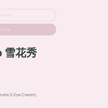
o cart
it now
oo 雪花秀
ate S Eye Cream)