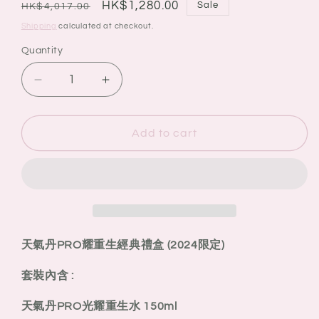
Regular
Sale
HK$1,280.00
Sale
HK$4,017.00
price
price
Shipping
calculated at checkout.
Quantity
Quantity
Decrease
Increase
quantity
quantity
for
for
THE
THE
Add to cart
HISTORY
HISTORY
OF
OF
WHOO
WHOO
后
后
天
天
氣
氣
天氣丹PRO耀重生經典禮盒 (2024限定)
丹
丹
PRO
PRO
套裝內含 :
耀
耀
重
重
天氣丹PRO光耀重生水 150ml