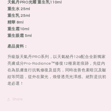
生
生
天氣丹PRO光耀 重生乳110ml
經
經
重生水 25ml
典
典
重生乳 25ml
禮
禮
精華 8ml
盒
盒
重生霜10ml
(2024
(2024
重生眼霜 5ml
限
限
定)
定)
產品資料：
升級版天氣丹PRO系列，以天氣秘丹12α配合全新獨家
亮膚成分Pro-Radiance™修復12種衰老痕跡，先從內
在為肌膚進行抗氧修復及提亮，同時改善色素暗沉及皺
紋等問題，從外在聚光，煥發透亮光澤感。絕對是抗初
老必選！
Share