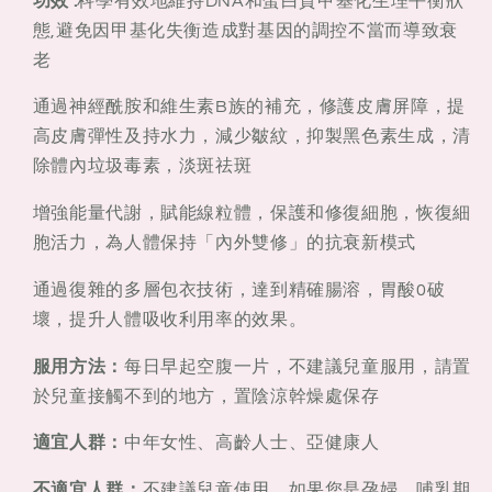
功效 :
科學有效地維持DNA和蛋白質甲基化生理平衡狀
態,避免因甲基化失衡造成對基因的調控不當而導致衰
老
通過神經酰胺和維生素B族的補充，修護皮膚屏障，提
高皮膚彈性及持水力，減少皺紋，抑製黑色素生成，清
除體內垃圾毒素，淡斑祛斑
增強能量代謝，賦能線粒體，保護和修復細胞，恢復細
胞活力，為人體保持「內外雙修」的抗衰新模式
通過復雜的多層包衣技術，達到精確腸溶，胃酸0破
壞，提升人體吸收利用率的效果。
服用方法：
每日早起空腹一片，不建議兒童服用，請置
於兒童接觸不到的地方，置陰涼幹燥處保存
適宜人群：
中年女性、高齡人士、亞健康人
不適宜人群：
不建議兒童使用。如果您是孕婦、哺乳期