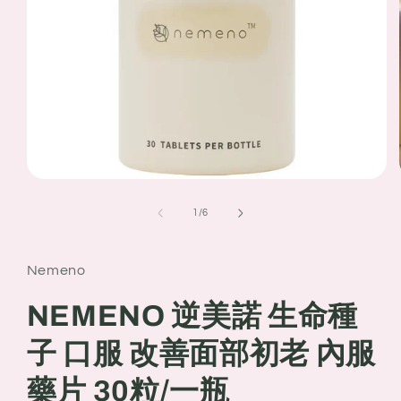
Open
media
1
of
1
/
6
in
modal
Nemeno
NEMENO 逆美諾 生命種
子 口服 改善面部初老 內服
藥片 30粒/一瓶