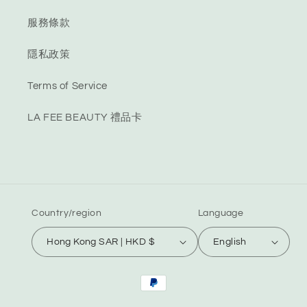
服務條款
隱私政策
Terms of Service
LA FEE BEAUTY 禮品卡
Country/region
Language
Hong Kong SAR | HKD $
English
Payment
methods