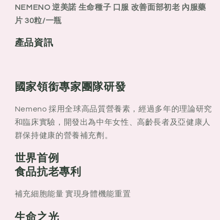
種
種
NEMENO 逆美諾 生命種子 口服 改善面部初老 內服藥
子
子
片 30粒/一瓶
口
口
產品資訊
服
服
改
改
善
善
面
面
國家領銜專家團隊研發
部
部
初
初
Nemeno 採用全球高品質營養素，經過多年的理論研究
老
老
和臨床實驗，開發出為中年女性、高齡長者及亞健康人
內
內
群保持健康的營養補充劑。
服
服
世界首例
藥
藥
食品抗老專利
片
片
30
30
粒/
粒/
補充細胞能量 實現身體機能重置
一
一
生命之光