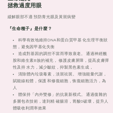
瓶
瓶
拯救過度用眼
緩解眼部不適 預防青光眼及黃斑病變
『生命種子』是什麼？
科學有效地維持DNA和蛋白質甲基 化生理平衡狀
態，避免因甲基化失衡
造成對基因的調控不當而導致衰老。 通過神經酰
胺和維生素B族的補充， 修護皮膚屏障，提高皮膚彈
性及持 水力，減少皺紋，抑製黑色素生成，
清除體內垃圾毒素，淡斑祛斑。 增強能量代謝，
賦能線粒體，保護 和修復細胞，恢復細胞活力，為
人
體保持「內外雙修」的抗衰新模式。 通過復雜的
多層包衣技術，達到精 確腸溶，胃酸0破壞，提升人
體吸收利潤率效果