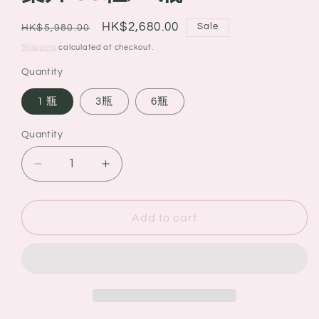
Regular
Sale
HK$2,680.00
Sale
HK$5,980.00
price
price
Shipping
calculated at checkout.
Quantity
1 瓶
3瓶
6瓶
Quantity
Quantity
Decrease
Increase
quantity
quantity
for
for
NEMENO
NEMENO
Add to cart
逆
逆
美
美
諾
諾
生
生
命
命