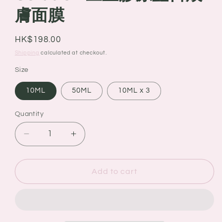
膚面膜
Regular
HK$198.00
price
Shipping
calculated at checkout.
Size
10ML
50ML
10ML x 3
Quantity
Quantity
Decrease
Increase
quantity
quantity
for
for
日
日
Add to cart
本
本
EviDenS
EviDenS
De
De
Beaute
Beaute