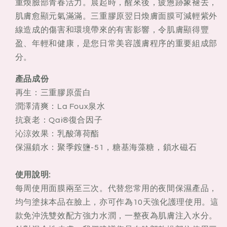
重煥臉部青春活力。晨起時，醒來後，疲憊跡象褪去，
肌膚愈顯元氣滿滿。三重膠原翌日煥膚面膜可減輕紫外
線造成的傷害和環境帶來的有害影響，令肌膚顯得豐
盈、年輕和健康，是您日常美容護膚程序的重要組成部
分。
產品成份
再生：三重膠原蛋白
潤澤清爽：La Foux泉水
抗衰老：Qai®復合因子
沁涼效果：乳酸薄荷酯
保濕鎖水：聚季銨鹽-51，糖基海藻糖，鎖水磁石
使用說明:
每周使用面膜兩至三次。代替您常用的夜間保濕產品，
均勻塗抹本品在臉上，亦可作為10天強化護理使用。這
款免沖洗雙效配方強力水潤，一整夜為肌膚注入水分。