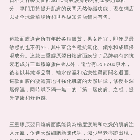
日本美容臻美面部Saho高級護膚系列的重要組成部
分，專門用於提升肌膚的夜間天然修護功能，現在網店
以及全球豪華場所和世界級知名店鋪內有售。
這款面膜適合所有年齡各種膚質，男女皆宜，即便是最
敏感的也不例外，其中富含各種抗氧化、鎖水和成膜保
濕成分。這款三重膠原翌日煥膚面膜除了品牌獨有的抗
衰老成分三重膠原蛋白®以外，還含有La Foux泉水，
後者以其純淨品質、補水保濕和治療性質而聞名遐邇。
這款面膜的凝露質地可強化肌膚的天然屏障，修復並深
層保濕，同時賦予獨一無二的「第二層皮膚」之感，提
升健康和舒適感。
三重膠原翌日煥膚面膜能夠為極度疲憊和乾燥的肌膚注
入元氣，促進天然細胞新陳代謝，減少早老痕跡出現，