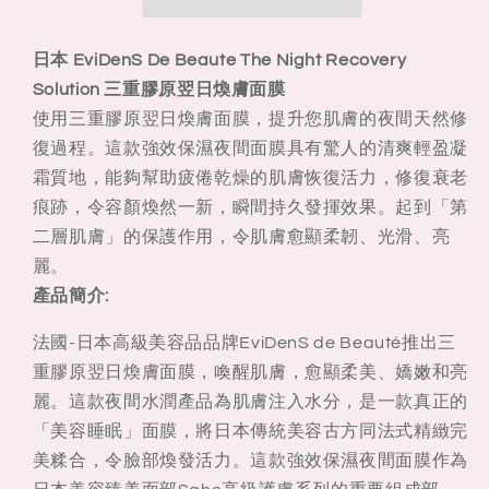
The
The
Night
Night
日本 EviDenS De Beaute The Night Recovery
Recovery
Recovery
Solution
Solution
Solution 三重膠原翌日煥膚面膜
三
三
使用三重膠原翌日煥膚面膜，提升您肌膚的夜間天然修
重
重
復過程。這款強效保濕夜間面膜具有驚人的清爽輕盈凝
膠
膠
霜質地，能夠幫助疲倦乾燥的肌膚恢復活力，修復衰老
原
原
痕跡，令容顏煥然一新，瞬間持久發揮效果。起到「第
翌
翌
二層肌膚」的保護作用，令肌膚愈顯柔韌、光滑、亮
日
日
麗。
煥
煥
產品簡介:
膚
膚
面
面
法國-日本高級美容品品牌EviDenS de Beauté推出三
膜
膜
重膠原翌日煥膚面膜，喚醒肌膚，愈顯柔美、嬌嫩和亮
麗。這款夜間水潤產品為肌膚注入水分，是一款真正的
「美容睡眠」面膜，將日本傳統美容古方同法式精緻完
美糅合，令臉部煥發活力。這款強效保濕夜間面膜作為