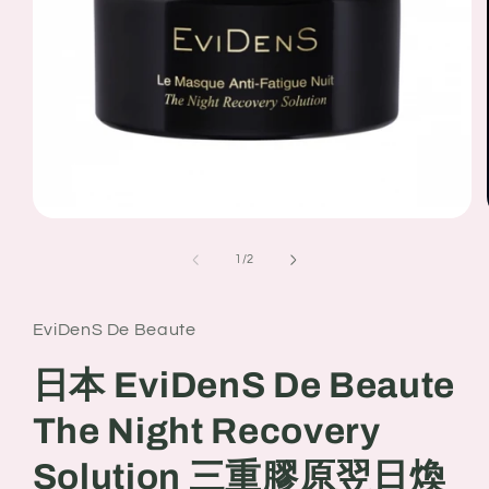
Open
media
1
of
1
/
2
in
modal
EviDenS De Beaute
日本 EviDenS De Beaute
The Night Recovery
Solution 三重膠原翌日煥