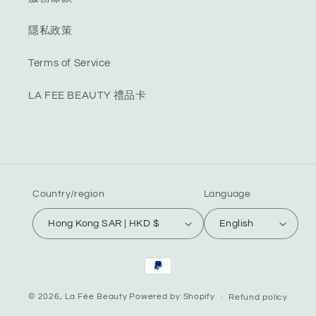
隱私政策
Terms of Service
LA FEE BEAUTY 禮品卡
Country/region
Language
Hong Kong SAR | HKD $
English
Payment
methods
© 2026,
La Fée Beauty
Powered by Shopify
Refund policy