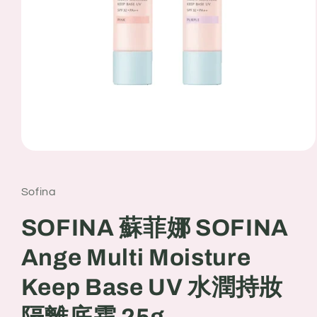
Open
media
1
in
Sofina
modal
SOFINA 蘇菲娜 SOFINA
Ange Multi Moisture
Keep Base UV 水潤持妝