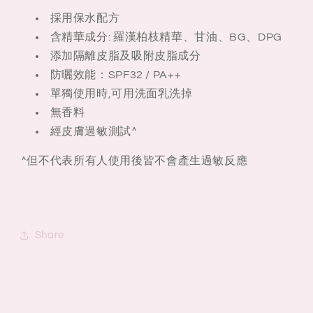
採用保水配方
含精華成分: 羅漢柏枝精華、甘油、BG、DPG
添加隔離皮脂及吸附皮脂成分
防曬效能：SPF32 / PA++
單獨使用時,可用洗面乳洗掉
無香料
經皮膚過敏測試^
^但不代表所有人使用後皆不會產生過敏反應
Share