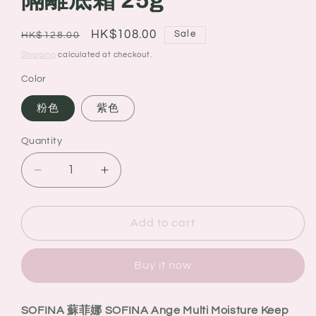
隔離底霜 25g
Regular
Sale
HK$108.00
Sale
HK$128.00
price
price
Shipping
calculated at checkout.
Color
粉色
紫色
Quantity
Quantity
Decrease
Increase
quantity
quantity
for
for
SOFINA
SOFINA
Add to cart
蘇
蘇
菲
菲
Buy it now
娜
娜
SOFINA
SOFINA
Ange
Ange
SOFINA 蘇菲娜 SOFINA Ange Multi Moisture Keep