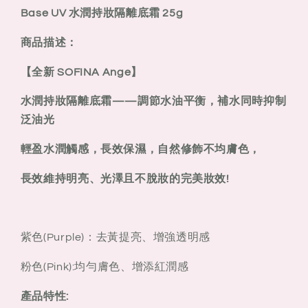
Multi
Multi
Base UV 水潤持妝隔離底霜 25g
Moisture
Moisture
Keep
Keep
商品描述：
Base
Base
UV
UV
【全新 SOFINA Ange】
水
水
水潤持妝隔離底霜——調節水油平衡，補水同時抑制
潤
潤
持
持
泛油光
妝
妝
輕盈水潤觸感，長效保濕，自然修飾不均膚色，
隔
隔
離
離
長效維持明亮、光澤且不脫妝的完美妝效!
底
底
霜
霜
25g
25g
紫色(Purple)：去黃提亮、增強透明感
粉色(Pink):均勻膚色、增添紅潤感
產品特性
: