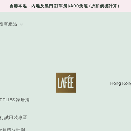
香港本地，內地及澳門 訂單滿$400免運 (折扣價後計算）
E 護膚產品
C
o
u
UPPLIES 家居消
n
E 旅行試用裝專區
t
r
S 會員積分計劃