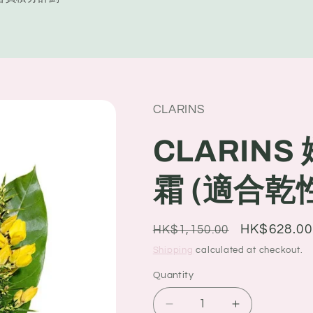
y
/
r
e
CLARINS
g
i
CLARIN
o
霜 (適合乾性
n
Regular
Sale
HK$628.00
HK$1,150.00
price
price
Shipping
calculated at checkout.
Quantity
Quantity
Decrease
Increase