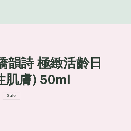
g
e
S 嬌韻詩 極緻活齡日
肌膚) 50ml
Sale