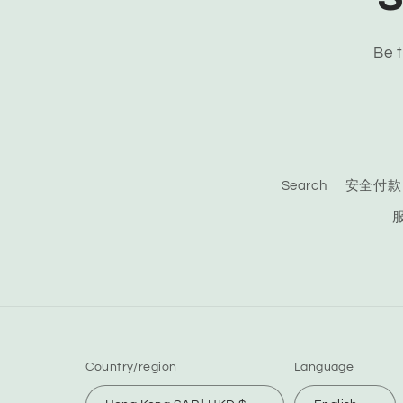
Be t
Search
安全付款
Country/region
Language