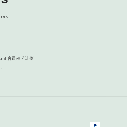
fers.
 Point 會員積分計劃
品卡
Payment