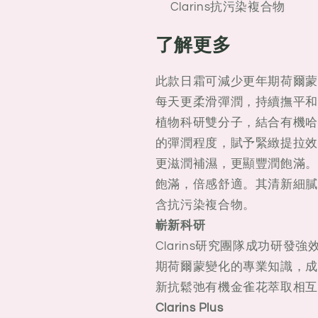
膚)
膚)
Clarins抗污染複合物
50ml
50ml
了解更多
此款日霜可減少更年期荷爾蒙
每天更柔滑彈潤，持續撫平和
植物科研雙分子，結合有機哈
的彈潤程度，賦予緊緻提拉效
更滋潤補濕，更顯豐潤飽滿。
飽滿，倍感舒適。其清新細膩
含抗污染複合物。
嶄新科研
Clarins研究團隊成功研
期荷爾蒙變化的專業知識，成
新抗鬆弛有機金雀花萃取相互
Clarins Plus