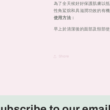
為了全天候好好保護肌膚以抵
性角鯊烷和具滋潤功效的有機
使用方法：
早上於清潔後的面部及頸部使
Share
ubscribe to our emai