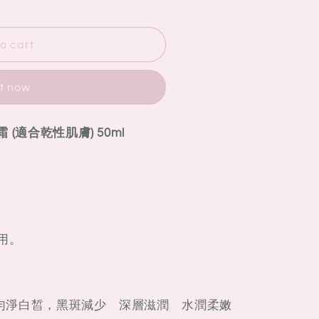
o cart
it now
 (適合乾性肌膚) 50ml
用。
勻淨白皙，黑斑減少 深層滋潤 水潤柔嫩