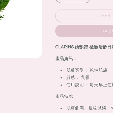
quantity
quantity
for
for
CLARINS
CLARINS
Add t
嬌
嬌
韻
韻
Buy 
詩
詩
極
極
CLARINS 嬌韻詩 極緻活齡日霜
緻
緻
活
活
產品資訊：
齡
齡
日
日
肌膚類型：
乾性肌膚
霜
霜
質感：
乳霜
(適
(適
使用說明：
每天早上使
合
合
乾
乾
產品特點
性
性
肌
肌
肌膚飽滿 皺紋減淡 