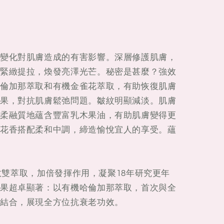
變化對肌膚造成的有害影響。深層修護肌膚，
緊緻提拉，煥發亮澤光芒。秘密是甚麼？強效
倫加那萃取和有機金雀花萃取，有助恢復肌膚
果，對抗肌膚鬆弛問題。皺紋明顯減淡。肌膚
柔融質地蘊含豐富乳木果油，有助肌膚變得更
花香搭配柔和中調，締造愉悅宜人的享受。蘊
發強效雙萃取，加倍發揮作用，凝聚18年研究更年
果超卓顯著：以有機哈倫加那萃取，首次與全
結合，展現全方位抗衰老功效。