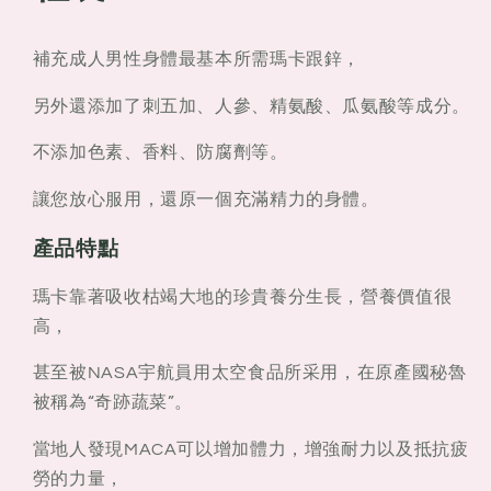
華
華
版
版
補充成人男性身體最基本所需瑪卡跟鋅，
補
補
充
充
另外還添加了刺五加、人參、精氨酸、瓜氨酸等成分。
成
成
不添加色素、香料、防腐劑等。
人
人
身
身
讓您放心服用，還原一個充滿精力的身體。
體
體
產品特點
所
所
需
需
瑪卡靠著吸收枯竭大地的珍貴養分生長，營養價值很
90
90
高，
粒
粒
裝
裝
甚至被NASA宇航員用太空食品所采用，在原產國秘魯
被稱為“奇跡蔬菜”。
當地人發現MACA可以增加體力，增強耐力以及抵抗疲
勞的力量，