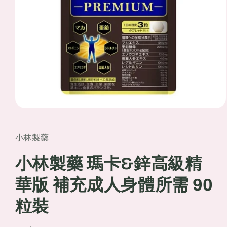
Open
media
1
in
小林製藥
modal
小林製藥 瑪卡&鋅高級精
華版 補充成人身體所需 90
粒裝