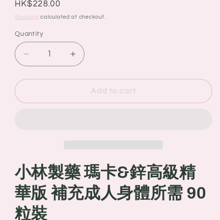
Regular
HK$228.00
price
Shipping
calculated at checkout.
Quantity
Quantity
Decrease
Increase
quantity
quantity
for
for
小
小
Add to cart
林
林
製
製
藥
藥
瑪
瑪
卡
卡
&amp;
&amp;
小林製藥 瑪卡&鋅高級精
鋅
鋅
華版 補充成人身體所需 90
高
高
級
級
粒裝
精
精