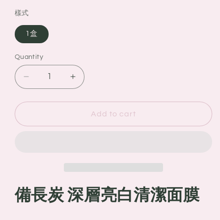
樣式
1盒
Quantity
Quantity
Decrease
Increase
quantity
quantity
for
for
日
日
Add to cart
本
本
北
北
海
海
道
道
ZEFF
ZEFF
北
北
備長炭 深層亮白清潔面膜
海
海
道
道