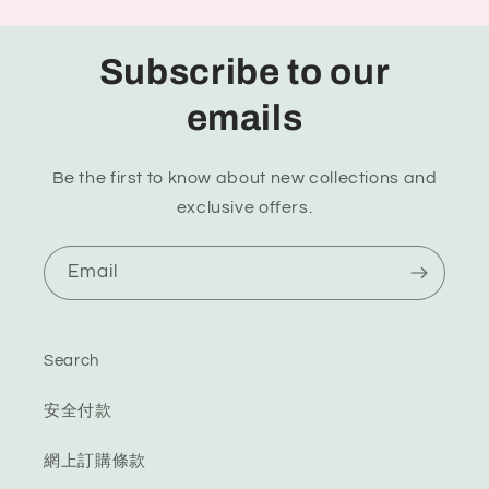
Subscribe to our
emails
Be the first to know about new collections and
exclusive offers.
Email
Search
安全付款
網上訂購條款