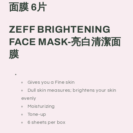
備
備
面膜 6片
長
長
炭
炭
ZEFF BRIGHTENING
亮
亮
白
白
FACE MASK-亮白清潔面
清
清
潔
潔
膜
面
面
膜
膜
6
6
片
片
Gives you a Fine skin
Dull skin measures; brightens your skin
evenly
Moisturizing
Tone-up
6 sheets per box