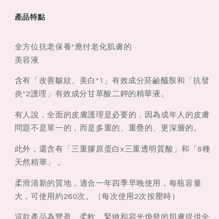
皺
皺
產品特點
精
精
華
華
全方位抗老保養*應付老化肌膚的
液
液
美容液
（醫
（醫
藥
藥
含有「改善皺紋、美白*1」有效成分菸鹼醯胺和「抗發
部
部
炎*2護理」有效成分甘草酸二鉀的精華液。
外
外
品）
品）
有人說，全面的皮膚護理是必要的，因為成年人的皮膚
105ml
105ml
問題不是單一的，而是多重的、重疊的、更深層的。
此外，還含有「三重膠原蛋白x三重透明質酸」和「8種
天然精華」 。
柔滑清新的質地，適合一年四季早晚使用，每瓶容量
大，可使用約260次。（每次使用2次按壓時）
這款產品為豐盈、柔軟、緊緻和容光煥發的肌膚提供全