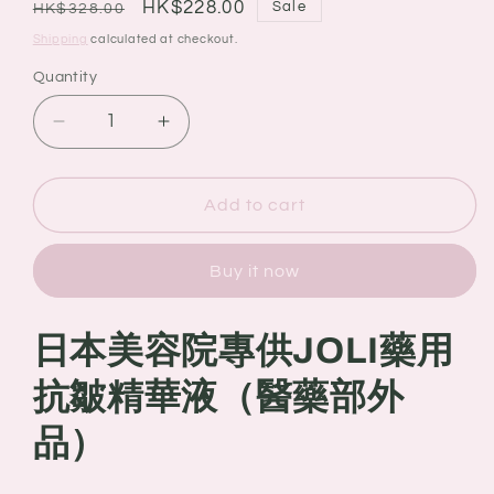
Regular
Sale
HK$228.00
Sale
HK$328.00
price
price
Shipping
calculated at checkout.
Quantity
Quantity
Decrease
Increase
quantity
quantity
for
for
日
日
Add to cart
本
本
美
美
Buy it now
容
容
院
院
日本美容院專供JOLI藥用
專
專
供
供
抗皺精華液（醫藥部外
JOLI
JOLI
藥
藥
品）
用
用
抗
抗