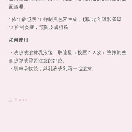
面護理。
* 依年齡照護 *1 抑制黑色素生成，預防老年斑和雀斑
*2 抑制炎症，預防皮膚粗糙
如何使用
・洗臉或塗抹乳液後，取適量（按壓 2-3 次）塗抹於整
個臉部或需要注意的部位。
・肌膚吸收後，與乳液或乳霜一起塗抹。
Share