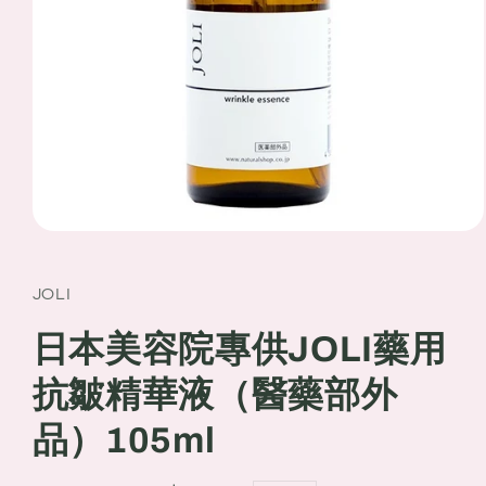
Open
media
1
in
JOLI
modal
日本美容院專供JOLI藥用
抗皺精華液（醫藥部外
品）105ml