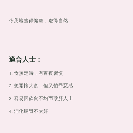
令我地瘦得健康，瘦得自然
適合人士：
1. 食無定時，有宵夜習慣
2. 想開懷大食，但又怕罪惡感
3. 容易因飲食不均而致胖人士
4. 消化腸胃不太好