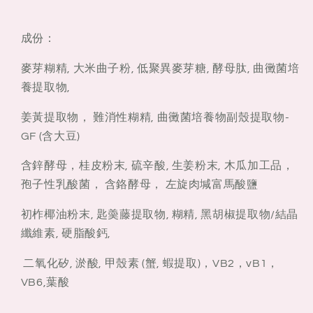
成份：
麥芽糊精, 大米曲子粉, 低聚異麥芽糖, 酵母肽, 曲黴菌培
養提取物,
姜黃提取物， 難消性糊精, 曲黴菌培養物副殼提取物-
GF (含大豆)
含鋅酵母，桂皮粉末, 硫辛酸, 生姜粉末, 木瓜加工品，
孢子性乳酸菌， 含鉻酵母， 左旋肉堿富馬酸鹽
初柞椰油粉末, 匙羮藤提取物, 糊精, 黑胡椒提取物/結晶
纖維素, 硬脂酸鈣,
二氧化矽, 淤酸, 甲殼素 (蟹, 蝦提取)，VB2，vB1，
VB6,葉酸