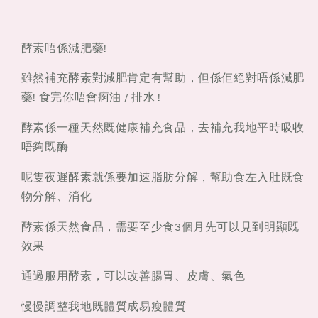
酵素唔係減肥藥!
雖然補充酵素對減肥肯定有幫助，但係佢絕對唔係減肥
藥! 食完你唔會痾油 / 排水 !
酵素係一種天然既健康補充食品，去補充我地平時吸收
唔夠既酶
呢隻夜遲酵素就係要加速脂肪分解，幫助食左入肚既食
物分解、消化
酵素係天然食品，需要至少食3個月先可以見到明顯既
效果
通過服用酵素，可以改善腸胃、皮膚、氣色
慢慢調整我地既體質成易瘦體質