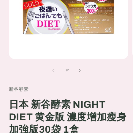
Open
media
1
of
1
/
2
in
modal
新谷酵素
日本 新谷酵素 NIGHT
DIET 黄金版 濃度增加瘦身
加強版30袋 1盒