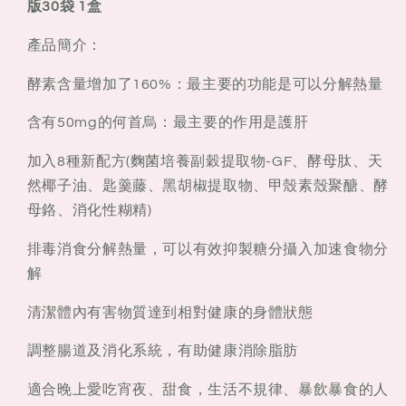
版30袋 1盒
NIGHT
NIGHT
DIET
DIET
產品簡介：
黄
黄
金
金
酵素含量增加了160%：最主要的功能是可以分解熱量
版
版
濃
濃
含有50mg的何首烏：最主要的作用是護肝
度
度
加入8種新配方(麴菌培養副穀提取物-GF、酵母肽、天
增
增
然椰子油、匙羹藤、黑胡椒提取物、甲殼素殼聚醣、酵
加
加
母鉻、消化性糊精)
瘦
瘦
身
身
排毒消食分解熱量，可以有效抑製糖分攝入加速食物分
加
加
解
強
強
版
版
清潔體內有害物質達到相對健康的身體狀態
30
30
調整腸道及消化系統，有助健康消除脂肪
袋
袋
1
1
適合晚上愛吃宵夜、甜食，生活不規律、暴飲暴食的人
盒
盒