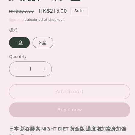
Regular
Sale
HK$215.00
Sale
HK$308.00
price
price
Shipping
calculated at checkout.
樣式
1盒
3盒
Quantity
Quantity
Decrease
Increase
quantity
quantity
for
for
日
日
Add to cart
本
本
新
新
Buy it now
谷
谷
酵
酵
日本 新谷酵素 NIGHT DIET 黄金版 濃度增加瘦身加強
素
素