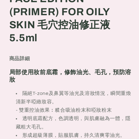
(PRIMER)
(PRIMER)
(PRIMER) FOR OILY
FOR
FOR
OILY
OILY
SKIN 毛穴控油修正液
SKIN
SKIN
毛
毛
5.5ml
穴
穴
控
控
油
油
商品詳細
修
修
局部使用妝前底霜，修飾油光、毛孔，預防溶
正
正
妝
液
液
5.5ml
5.5ml
隔絕T-zone及鼻翼等油光及溶妝情況，瞬間重煥
清新半啞緻妝容。
- 雙重控油效果︰糅合吸油粉末和啞妝粉末
透明底霜配方，色調透明，與肌膚融為一體，隱
藏粗大毛孔。
形成超級薄膜，貼服肌膚，持久清爽零油光。