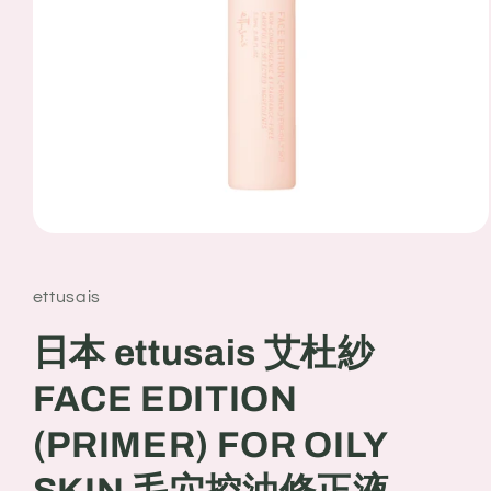
Open
media
1
in
ettusais
modal
日本 ettusais 艾杜紗
FACE EDITION
(PRIMER) FOR OILY