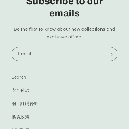
Subscribe to our
emails
Be the first to know about new collections and
exclusive offers.
Email
Search
安全付款
網上訂購條款
換貨政策