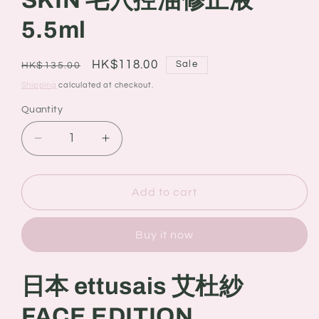
SKIN 毛穴控油修正液
5.5ml
Regular
Sale
HK$118.00
Sale
HK$135.00
price
price
Shipping
calculated at checkout.
Quantity
Quantity
Decrease
Increase
quantity
quantity
for
for
日
日
Add to cart
本
本
ettusais
ettusais
Buy it now
艾
艾
杜
杜
日本 ettusais 艾杜紗
紗
紗
FACE
FACE
FACE EDITION
EDITION
EDITION