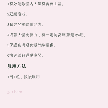
1有效清除體內大量有害自由基。
2延緩衰老。
3超強的抗輻射能力。
4增強人體免疫力，有一定抗炎癥(潰瘍)作用。
5保護皮膚避免紫外線曬傷。
6快速緩解運動疲勞。
服用方法
1日1粒，飯後服用
Share