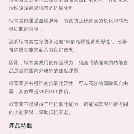
體
體
蝦青素是迄今為止發現的最強天然抗氧化劑，其抗氧化
免
免
活性遠遠超過現有的抗氧化劑。
疫
疫
蝦青素能通過血腦屏障，有效防止視網膜的氧化和感光
力
力
器細胞的損傷，
說明蝦青素在預防和治療“年齡相關性黃斑變性”、改善
視網膜功能方面具有良好效果。
因此，蝦青素應用於保護視力，維護眼睛健康的功能食
品是當前國內外研究的熱點課題。
蝦青素具有極強的抗氧化活性，可以高效的清除氧自由
基，其效率是VE的100多倍。
蝦青素不僅保持了強抗氧化能力，還能減緩與年齡有關
的功能衰退，幫助抵抗衰老。
產品特點