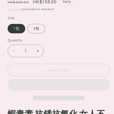
Regular
Sale
HK$158.00
Sale
HK$206.00
price
price
Shipping
calculated at checkout.
Size
1包
3包
Quantity
Quantity
Decrease
Increase
quantity
quantity
for
for
日
日
Add to cart
本
本
FANCL
FANCL
蝦
蝦
青
青
素
素
抗
抗
蝦青素 抗銹抗氧化 女人不