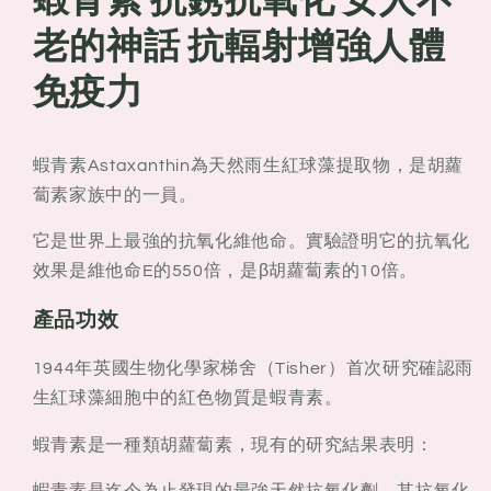
銹
銹
抗
抗
老的神話 抗輻射增強人體
氧
氧
免疫力
化
化
女
女
人
人
蝦青素Astaxanthin為天然雨生紅球藻提取物，是胡蘿
不
不
蔔素家族中的一員。
老
老
的
的
它是世界上最強的抗氧化維他命。實驗證明它的抗氧化
神
神
效果是維他命E的550倍，是β胡蘿蔔素的10倍。
話
話
產品功效
抗
抗
輻
輻
1944年英國生物化學家梯舍（Tisher）首次研究確認雨
射
射
生紅球藻細胞中的紅色物質是蝦青素。
增
增
強
強
蝦青素是一種類胡蘿蔔素，現有的研究結果表明：
人
人