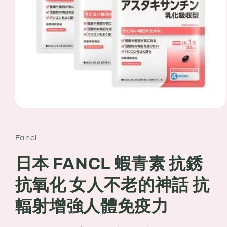
Open
media
1
in
Fancl
modal
日本 FANCL 蝦青素 抗銹
抗氧化 女人不老的神話 抗
輻射增強人體免疫力