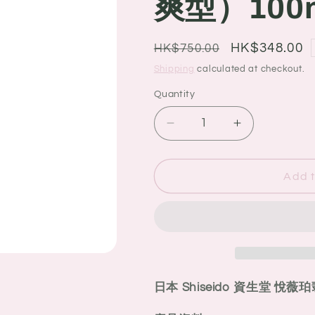
爽型）100
g
i
o
Regular
Sale
HK$348.00
HK$750.00
price
price
n
Shipping
calculated at checkout.
Quantity
Quantity
Decrease
Increase
quantity
quantity
for
for
日
日
Add t
本
本
Shiseido
Shiseido
資
資
生
生
堂
堂
新
新
日本 Shiseido 資生堂 悅
版
版