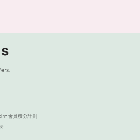
ls
fers.
 Point 會員積分計劃
品卡