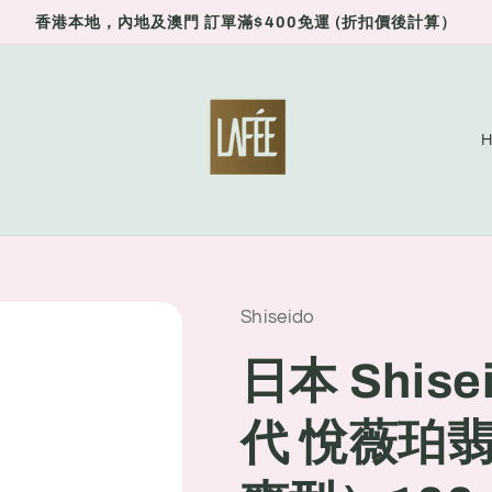
香港本地，內地及澳門 訂單滿$400免運 (折扣價後計算）
C
o
u
n
t
r
Shiseido
y
日本 Shis
/
r
代 悅薇珀
e