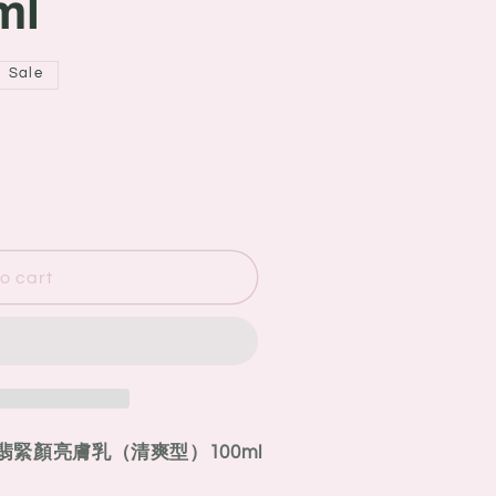
ml
Sale
o cart
薇珀翡緊顏亮膚乳（清爽型）100ml