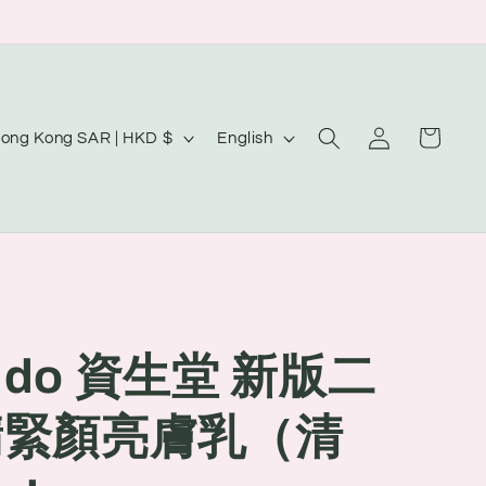
Log
L
Cart
Hong Kong SAR | HKD $
English
in
a
n
g
u
a
g
eido 資生堂 新版二
e
翡緊顏亮膚乳（清