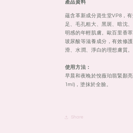
二
二
產品資料
代
代
蘊含革新成分資生堂VP8，
悅
悅
足、毛孔粗大、黑斑、暗沈、
薇
薇
珀
珀
明感的年輕肌膚。歐百里香萃
翡
翡
玻尿酸等滋養成分，有效修護
緊
緊
滑、水潤、淨白的理想膚質。
顏
顏
亮
亮
使用方法
：
膚
膚
早晨和夜晚於悅薇珀翡緊顏亮
乳
乳
1ml)，塗抹於全臉。
（清
（清
爽
爽
型）
型）
100ml
100ml
Share