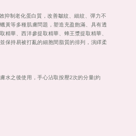
有效抑制老化蛋白質，改善皺紋、細紋、彈力不
蠟黃等多種肌膚問題，塑造充盈飽滿、具有透
取精華、西洋參提取精華、蜂王漿提取精華、
並保持易被打亂的細胞間脂質的排列，演繹柔
膚水之後使用，手心沾取按壓2次的分量(約