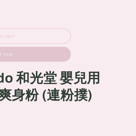
o cart
it now
ado 和光堂 嬰兒用
身粉 (連粉撲)