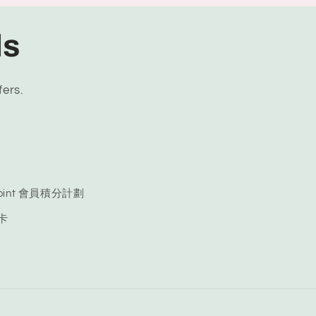
ls
fers.
 Point 會員積分計劃
品卡