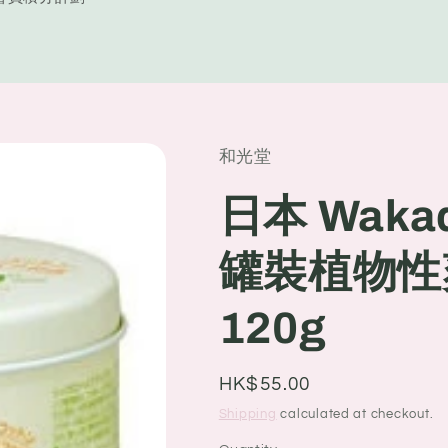
y
/
r
e
和光堂
g
i
日本 Wak
o
罐裝植物性爽
n
120g
Regular
HK$55.00
price
Shipping
calculated at checkout.