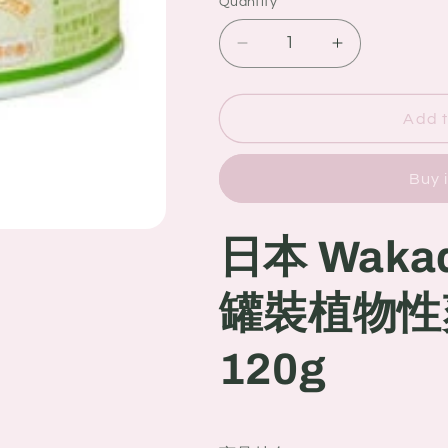
Quantity
Quantity
Decrease
Increase
quantity
quantity
for
for
日
日
Add t
本
本
Wakado
Wakado
Buy 
和
和
光
光
日本 Wak
堂
堂
嬰
嬰
兒
兒
罐裝植物性爽
用
用
罐
罐
120g
裝
裝
植
植
物
物