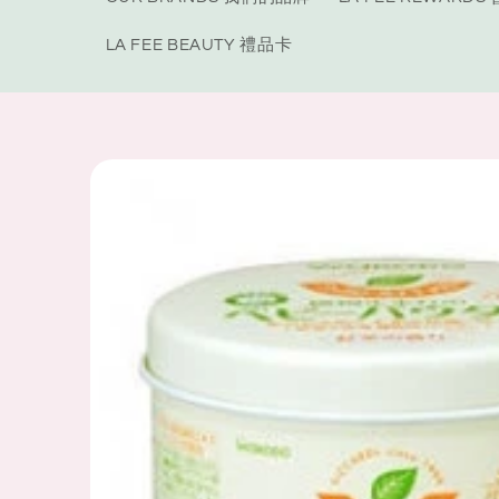
LA FEE BEAUTY 禮品卡
Skip to
product
information