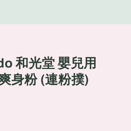
g
e
ado 和光堂 嬰兒用
身粉 (連粉撲)