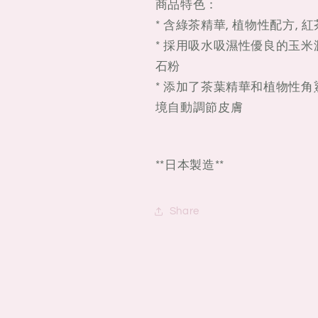
性
性
商品特色：
爽
爽
* 含綠茶精華, 植物性配方, 
身
身
* 採用吸水吸濕性優良的玉
粉
粉
石粉
(連
(連
* 添加了茶葉精華和植物性
粉
粉
境自動調節皮膚
撲)
撲)
120g
120g
**日本製造**
Share