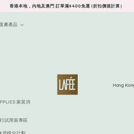
香港本地，內地及澳門 訂單滿$400免運 (折扣價後計算）
E 護膚產品
C
o
u
UPPLIES 家居消
n
E 旅行試用裝專區
t
r
S 會員積分計劃