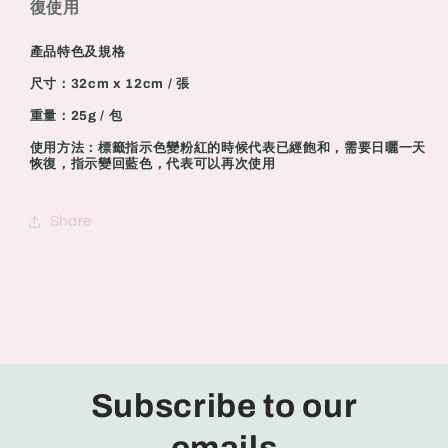
復使用
濕
濕
袋
袋
產品特色及規格
衣
衣
尺寸：32cm x 12cm / 張
櫃
櫃
懸
懸
重量：25g / 包
掛
掛
使用方法：標籤指示色變粉紅的時候代表已經飽和，需要日曬一天
恢復，指示變回藍色，代表可以再次使用
除
除
濕
濕
包
包
Share
防
防
霉
霉
乾
乾
燥
燥
劑/
劑/
重
重
Subscribe to our
復
復
使
使