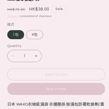
Regular
Sale
HK$38.00
Sale
HK$75.00
price
price
Shipping
calculated at checkout.
樣式
1包
4包
Quantity
Quantity
Decrease
Increase
quantity
quantity
for
for
日
日
Add to cart
本
本
WAKO
WAKO
Buy it now
衣
衣
物
物
日本 WAKO衣物吸濕袋 衣櫃懸掛 除濕包防霉乾燥劑/重
吸
吸