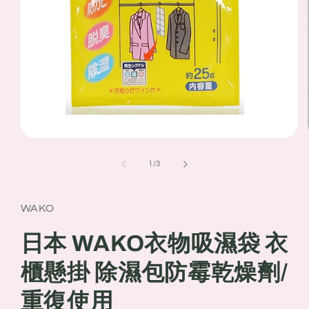
Open
media
1
of
1
/
3
in
modal
WAKO
日本 WAKO衣物吸濕袋 衣
櫃懸掛 除濕包防霉乾燥劑/
重復使用