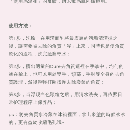
「使用感溫和」的反饋，所以敏感肌同樣適用。
使用方法：
第1步，洗臉，在用潔面乳將最表層的污垢清潔掉之
後，讓需要被去除的角質「浮」上來，同時也是使角質
軟化的過程，洗完臉擦乾水；
第2步，擠出適量的Cure去角質這裡在手掌中，均勻的
塗在臉上，也可以用於雙手，頸部，手肘等全身的去角
質護理，然後輕輕打圈按摩去除廢棄的角質；
第3步，当浮现白色颗粒之后，用清水洗去，再依照日
常护理程序上保养品；
ps：將去角質水冷藏在冰箱裡面，拿出來塗的時候冰冰
的，更有益於收縮毛孔哦~