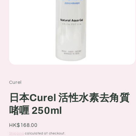
Open
media
1
in
Curel
modal
日本Curel 活性水素去角質
啫喱 250ml
Regular
HK$168.00
price
Shipping
calculated at checkout.