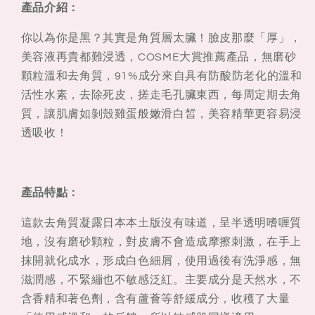
250ml
250ml
產品介紹：
你以為你是黑？其實是角質層太臟！臉皮那麼「厚」，
美容液再貴都難浸透，COSME大賞推薦產品，無磨砂
顆粒溫和去角質，91%成分來自具有防酸防老化的溫和
活性水素，去除死皮，搓走毛孔臟東西，每周定期去角
質，讓肌膚如剝殼雞蛋般嫩滑白皙，美容精華更容易浸
透吸收！
產品特點：
這款去角質凝露日本本土版沒有味道，呈半透明嗜喱質
地，沒有磨砂顆粒，對皮膚不會造成摩擦刺激，在手上
抹開就化成水，形成白色細屑，使用過後有洗淨感，無
滋潤感，不緊繃也不敏感泛紅。主要成分是天然水，不
含香精和著色劑，含有蘆薈等舒緩成分，收穫了大量