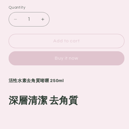
Quantity
Quantity
Decrease
Increase
quantity
quantity
for
for
日
日
Add to cart
本
本
Curel
Curel
Buy it now
活
活
性
性
水
水
活性水素去角質啫喱 250ml
素
素
去
去
深層清潔 去角質
角
角
質
質
啫
啫
喱
喱