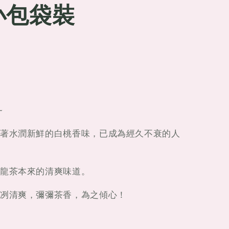
小包袋裝
~
著水潤新鮮的白桃香味，已成為經久不衰的人
龍茶本來的清爽味道。
冽清爽，彌彌茶香，為之傾心！