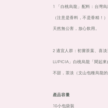
1 「白桃烏龍」配料：台灣
（注意是香料，不是香精！）L
天然無公害，放心飲用。
2 適宜人群：初嘗茶葉、喜
LUPICIA」白桃烏龍「聞
不甜，茶淡（文山包種烏龍的
產品容量
10小包袋裝