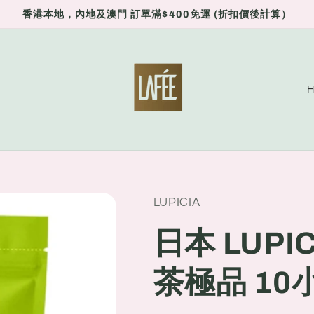
香港本地，內地及澳門 訂單滿$400免運 (折扣價後計算）
C
o
u
n
t
r
LUPICIA
y
日本 LUP
/
r
茶極品 10
e