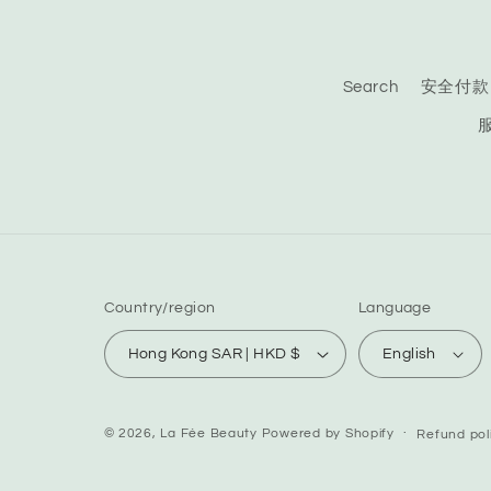
Search
安全付款
Country/region
Language
Hong Kong SAR | HKD $
English
© 2026,
La Fée Beauty
Powered by Shopify
Refund pol