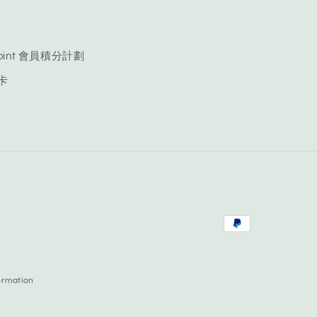
 Point 會員積分計劃
品卡
Payment
methods
ormation