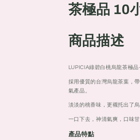
烏
烏
茶極品 10
龍
龍
茶
茶
極
極
商品描述
品
品
10
10
小
小
包
包
LUPICIA綠碧白桃烏龍茶極品
袋
袋
裝
裝
採用優質的台灣烏龍茶葉，帶
氣產品。
淡淡的桃香味，更襯托出了烏
一口下去，神清氣爽，口味甘
產品特點