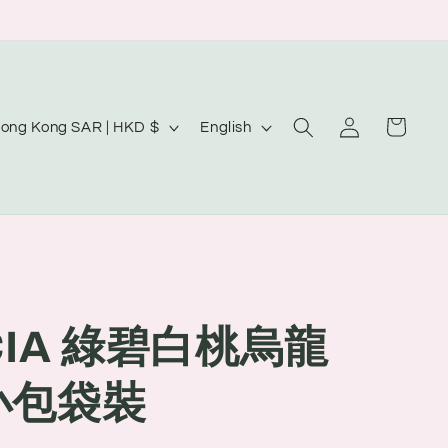
Log
L
Cart
Hong Kong SAR | HKD $
English
in
a
n
g
u
a
g
ICIA 綠碧白桃烏龍
e
小包袋裝