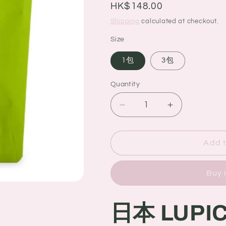
g
Regular
HK$148.00
i
price
Shipping
calculated at checkout.
o
Size
n
1包
3包
Quantity
Quantity
Decrease
Increase
quantity
quantity
for
for
日
日
Add t
本
本
LUPICIA
LUPICIA
Buy 
綠
綠
碧
碧
日本 LUP
白
白
桃
桃