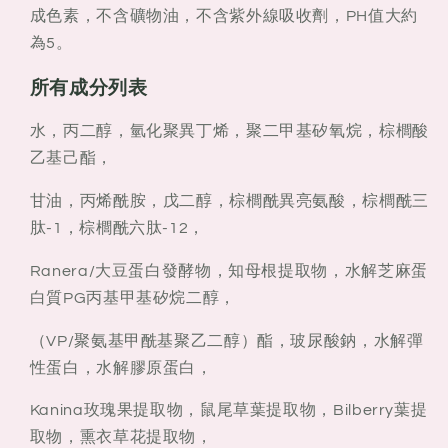
成色素，不含礦物油，不含紫外線吸收劑，PH值大約
為5。
所有成分列表
水，丙二醇，氫化聚異丁烯，聚二甲基矽氧烷，棕櫚酸
乙基己酯，
甘油，丙烯酰胺，戊二醇，棕櫚酰異亮氨酸，棕櫚酰三
肽-1，棕櫚酰六肽-12，
Ranera/大豆蛋白發酵物，知母根提取物，水解芝麻蛋
白質PG丙基甲基矽烷二醇，
（VP/聚氨基甲酰基聚乙二醇）酯，玻尿酸鈉，水解彈
性蛋白，水解膠原蛋白，
Kanina玫瑰果提取物，鼠尾草葉提取物，Bilberry葉提
取物，熏衣草花提取物，