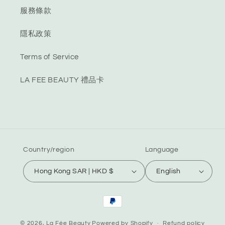
服務條款
隱私政策
Terms of Service
LA FEE BEAUTY 禮品卡
Country/region
Language
Hong Kong SAR | HKD $
English
Payment
methods
© 2026,
La Fée Beauty
Powered by Shopify
Refund policy