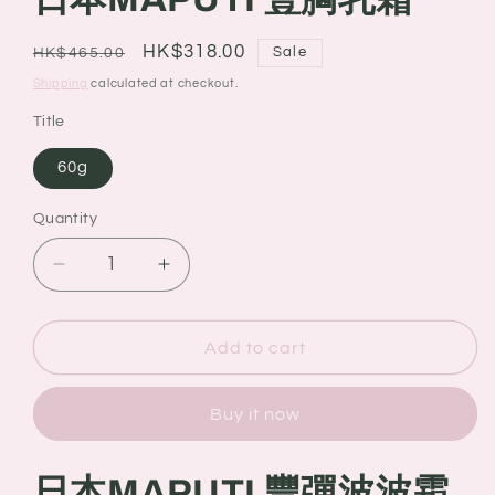
Regular
Sale
HK$318.00
Sale
HK$465.00
price
price
Shipping
calculated at checkout.
Title
60g
Quantity
Quantity
Decrease
Increase
quantity
quantity
for
for
日
日
Add to cart
本
本
MAPUTI
MAPUTI
Buy it now
豐
豐
胸
胸
日本MAPUTI 豐彈波波霜
乳
乳