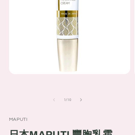
Open
media
1
in
modal
of
1
/
10
MAPUTI
日本MAPUTI 豐胸乳霜