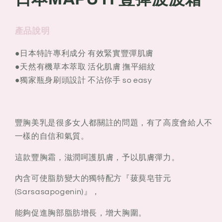
霜
霜
產品說明
●日本特許專利成分 有效緊實豐彈肌膚
●
天然有機草本萃取 活化肌膚 撫平細紋
●
獨家瓶身刷頭設計 不沾你手 so easy
豐胸美乳是很多女人都關註的問題，有了高度會給人不
一樣的自信和氣質。
這款豐胸霜，滋潤呵護肌膚，予以肌膚彈力。
內含可使脂肪變大的獨特配方『菝葜皂苷元
(Sarsasapogenin)』，
能夠促進胸部脂肪增長，增大胸圍。