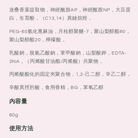
迷叠香葉提取物，神經酰胺AP，神經酰胺NP，大豆蛋
白，生育酚，（C13,14）異鏈烷烴，
PEG-60氫化蓖麻油，月桂醇聚醚-7，聚山梨醇酯60，
聚山梨醇酯20，檸檬酸，
乳酸鈉，脫氫乙酸鈉，苯甲酸鈉，山梨酸鉀，EDTA-
3NA，（丙烯酸甘油酯/丙烯酸）共聚物，
丙烯酸酯化的固定夾聚合物，1,2-己二醇，辛乙二醇，
辛酸異羥肟酸，食用香精，BG，苯氧乙醇
內容量
60g
使用方法