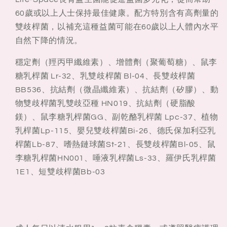
或
或
60歲或以上人士保持最佳健康。配方特別含有高劑量的
以
以
雙歧桿菌，以補充這種益菌可能在60歲以上人體內水平
上）
上）
自然下降的情況。
60g
60g
穩定劑（羥丙甲纖維素）、增體劑（聚葡萄糖）、鼠李
糖乳桿菌 Lr-32、乳雙歧桿菌 Bl-04、長雙歧桿菌
BB536、抗結劑（微晶纖維素）、抗結劑（矽膠）、動
物雙歧桿菌乳雙歧亞種 HN019、抗結劑（硬脂酸
鎂）、鼠李糖乳桿菌GG、副乾酪乳桿菌 Lpc-37、植物
乳桿菌Lp-115、嬰兒雙歧桿菌Bi-26、德氏保加利亞乳
桿菌Lb-87、嗜熱鏈球菌St-21、長雙歧桿菌Bl-05、鼠
李糖乳桿菌HN001、唾液乳桿菌Ls-33、羅伊氏乳桿菌
1E1、短雙歧桿菌Bb-03