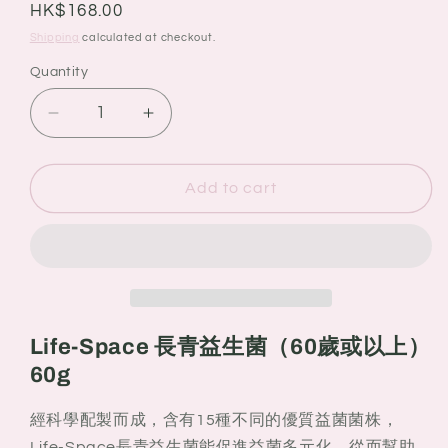
Regular
HK$168.00
price
Shipping
calculated at checkout.
Quantity
Quantity
Decrease
Increase
quantity
quantity
for
for
澳
澳
Add to cart
洲
洲
Life-
Life-
Space
Space
長
長
青
青
益
益
Life-Space
長青益生菌（
60
歲或以上）
生
生
60g
菌
菌
（60
（60
經科學配製而成，含有15種不同的優質益菌菌株，
歲
歲
Life-Space長青益生菌能促進益菌多元化，從而幫助