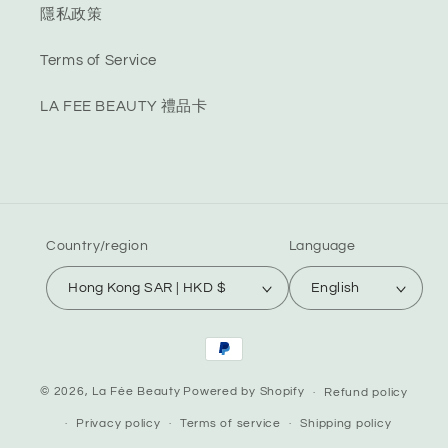
隱私政策
Terms of Service
LA FEE BEAUTY 禮品卡
Country/region
Language
Hong Kong SAR | HKD $
English
Payment
methods
© 2026,
La Fée Beauty
Powered by Shopify
Refund policy
Privacy policy
Terms of service
Shipping policy