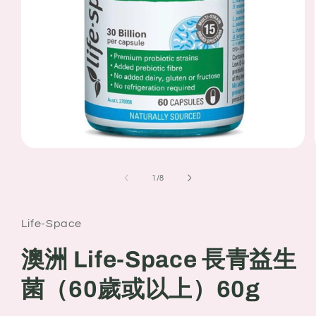
Open
media
1
of
1
/
8
in
modal
Life-Space
澳洲 Life-Space 長青益生
菌（60歲或以上）60g