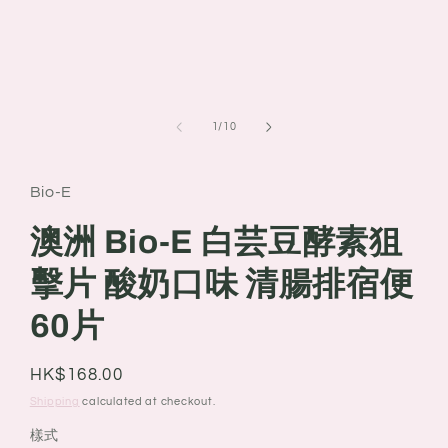
of
1
/
10
Bio-E
澳洲 Bio-E 白芸豆酵素狙
擊片 酸奶口味 清腸排宿便
60片
Regular
HK$168.00
price
Shipping
calculated at checkout.
樣式