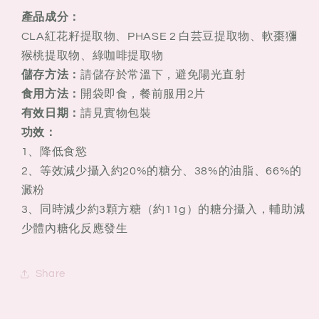
片
片
產品成分：
酸
酸
CLA紅花籽提取物、PHASE 2 白芸豆提取物、軟棗獼
奶
奶
猴桃提取物、綠咖啡提取物
口
口
儲存方法：
請儲存於常溫下，避免陽光直射
味
味
食用方法：
開袋即食，餐前服用2片
清
清
有效日期：
請見實物包裝
腸
腸
功效：
排
排
1、降低食慾
宿
宿
2、等效減少攝入約20%的糖分、38%的油脂、66%的
便
便
澱粉
60
60
3、同時減少約3顆方糖（約11g）的糖分攝入，輔助減
片
片
少體內糖化反應發生
Share