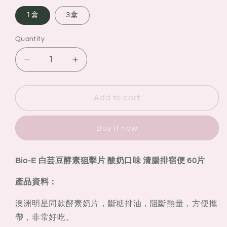
1盒
3盒
Quantity
Quantity
Decrease
Increase
quantity
quantity
for
for
澳
澳
Add to cart
洲
洲
Bio-
Bio-
Buy it now
E
E
白
白
芸
芸
Bio-E 白芸豆酵素狙擊片 酸奶口味 清腸排宿便
60片
豆
豆
產品資料：
酵
酵
素
素
澳洲明星同款酵素奶片，斷糖排油，阻斷熱量，方便攜
狙
狙
帶，非常好吃。
擊
擊