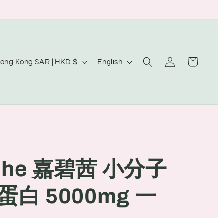
Log
L
Cart
Hong Kong SAR | HKD $
English
in
a
n
g
u
a
g
she 嘉碧茜 小分子
e
白 5000mg 一