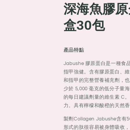
子
子
深海魚膠原蛋
深
深
海
海
盒30包
魚
魚
膠
膠
原
原
蛋
蛋
產品特點
白
白
5000mg
5000mg
Jabushe 膠原蛋白是一
一
一
指甲強健。含有膠原蛋白、維
盒
盒
和指甲的完整營養補充劑，也
30
30
少於 5,000 毫克的低分
包
包
的每日建議劑量的維生素 C。
力。具有檸檬和酸橙的天然香
製劑Collagen Jabushe
形式的肽很容易被身體吸收，