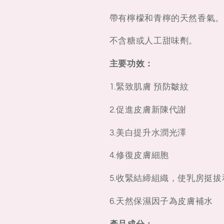
帶有檸檬和青檸的天然香氣。
不含糖或人工甜味劑。
主要功效：
1.緊致肌膚 預防皺紋
2.促進皮膚新陳代謝
3.美白提升水潤光澤
4.修復皮膚細胞
5.收緊結締組織，使乳房挺拔
6.天然保濕因子為皮膚補水