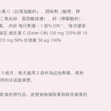
維生素 C（抗壞血酸鈣）、調味劑（酸橙、檸
二氧化矽、脂肪酸鎂鹽）、鋅（檸檬酸鋅）、
。 內容 每日劑量：1 袋% DRI *。 海洋膠原
確定 維生素 C (Ester-C®) 100 mg 125% 鋅 10
5 mg 58% 生物素 50 μg 100%
 3 個月，每天服用 2 袋作為起始劑量。將粉
擇的冷或溫液體。
飲食的替代品。改變食物攝取量和維持健康的