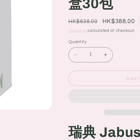
盒30包
g
i
o
Regular
Sale
HK$388.00
HK$638.00
price
price
n
Shipping
calculated at checkout.
Quantity
Quantity
Decrease
Increase
quantity
quantity
for
for
瑞
瑞
Add t
典
典
Jabushe
Jabushe
嘉
嘉
碧
碧
茜
茜
小
小
瑞典 Jabu
分
分