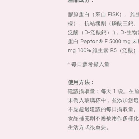
產品成分：
膠原蛋白（來自 FISK）、
檬）、抗結塊劑（磷酸三鈣、
泛酸（D-泛酸鈣） )，D-生物素
蛋白 Peptan® F 5000 mg 未
mg 100% 維生素 B5（泛酸）3.
* 每日參考攝入量
使用方法：
建議攝取量：每天 1 袋。在前
末倒入玻璃杯中，並添加您選
不應超過建議的每日攝取量。
食品補充劑不應被用作多樣化
生活方式很重要。