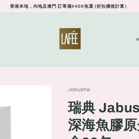
香港本地，內地及澳門 訂單滿$400免運 (折扣價後計算）
C
o
u
n
t
r
Jabushe
y
瑞典 Jabu
/
r
深海魚膠原蛋
e