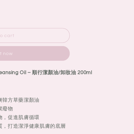
o cart
it now
leansing Oil – 順行潔顏油/卸妝油 200ml
爽韓方草藥潔顏油
聚廢物
物，促進肌膚循環
質，打造潔淨健康肌膚的底層