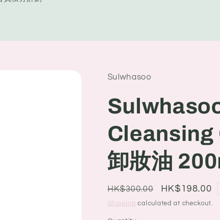
y
/
r
e
Sulwhasoo
g
i
Sulwhaso
o
Cleansin
n
卸妝油 200
Regular
Sale
HK$198.00
HK$300.00
price
price
Shipping
calculated at checkout.