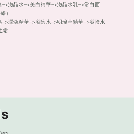
–>滋晶水–>美白精華–>滋晶水乳–>常白面
外線）
–>潤燥精華–>滋陰水–>明瑋草精華–>滋陰水
生霜
ls
fers.