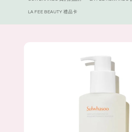
LA FEE BEAUTY 禮品卡
Skip to
product
information