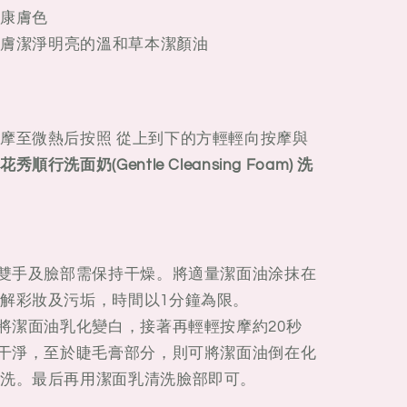
健康膚色
令肌膚潔淨明亮的溫和草本潔顏油
摩至微熱后按照 從上到下的方輕輕向按摩與
洗面奶(Gentle Cleansing Foam) 洗
，雙手及臉部需保持干燥。將適量潔面油涂抹在
解彩妝及污垢，時間以1分鐘為限。
，將潔面油乳化變白，接著再輕輕按摩約20秒
洗干淨，至於睫毛膏部分，則可將潔面油倒在化
洗。最后再用潔面乳清洗臉部即可。