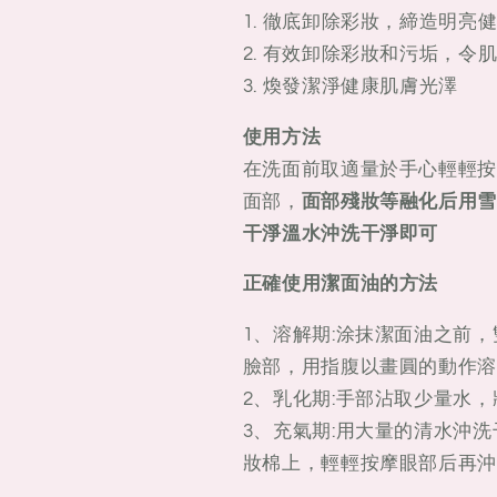
妝
妝
1. 徹底卸除彩妝，締造明亮
油
油
2. 有效卸除彩妝和污垢，
200ml
200ml
3. 煥發潔淨健康肌膚光澤
使用方法
在洗面前取適量於手心輕輕按
面部，
面部殘妝等融化后用雪花秀順行
干淨溫水沖洗干淨即可
正確使用潔面油的方法
1、溶解期:涂抹潔面油之前
臉部，用指腹以畫圓的動作溶
2、乳化期:手部沾取少量水
3、充氣期:用大量的清水沖
妝棉上，輕輕按摩眼部后再沖