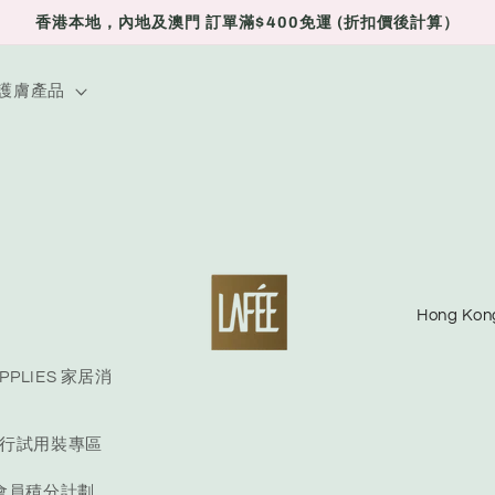
香港本地，內地及澳門 訂單滿$400免運 (折扣價後計算）
E 護膚產品
C
o
u
UPPLIES 家居消
n
E 旅行試用裝專區
t
r
S 會員積分計劃