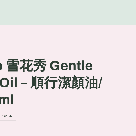
g
e
o 雪花秀 Gentle
g Oil – 順行潔顏油/
ml
Sale