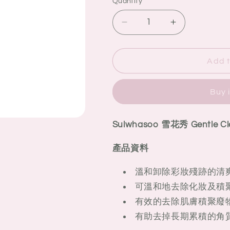
Quantity
Quantity
Decrease
Increase
quantity
quantity
for
for
Sulwhasoo
Sulwhasoo
Add t
雪
雪
花
花
Buy 
秀
秀
Gentle
Gentle
Cleansing
Cleansing
Sulwhasoo 雪花秀 Gentle C
Oil
Oil
–
–
產品資料
順
順
行
行
溫和卸除彩妝殘跡的清
潔
潔
可溫和地去除化妝及積
顏
顏
有效的去除肌膚積聚廢
油/
油/
有助去掉長期累積的角
卸
卸