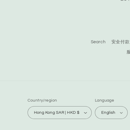
Search
安全付款
Country/region
Language
Hong Kong SAR | HKD $
English