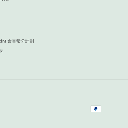
 Point 會員積分計劃
品卡
Payment
methods