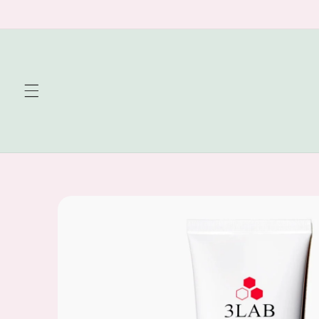
Skip to
content
Skip to
product
information