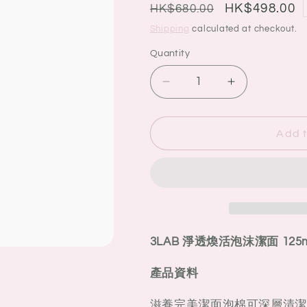
g
Regular
Sale
HK$498.00
HK$680.00
i
price
price
Shipping
calculated at checkout.
o
Quantity
Quantity
n
Decrease
Increase
quantity
quantity
for
for
3LAB
3LAB
Add t
淨
淨
透
透
煥
煥
活
活
泡
泡
沫
沫
3LAB 淨透煥活泡沫潔面 125m
潔
潔
面
面
產品資料
125ml
125ml
滋養完美潔面泡棉可深層清潔