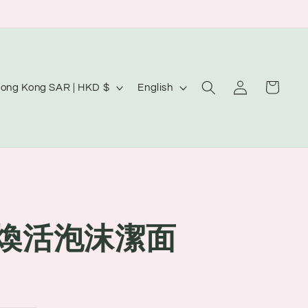
Log
L
Cart
Hong Kong SAR | HKD $
English
in
a
n
g
u
a
g
透煥活泡沫潔面
e