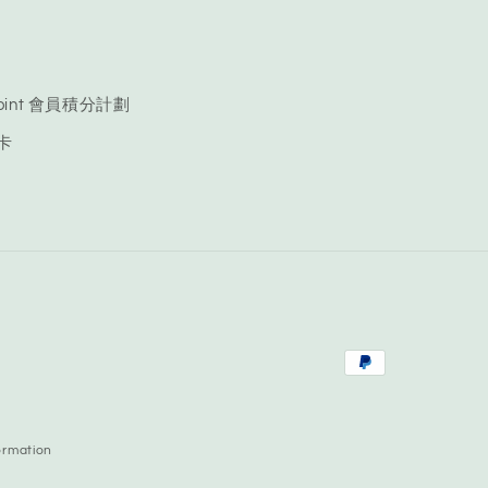
 Point 會員積分計劃
品卡
Payment
methods
ormation