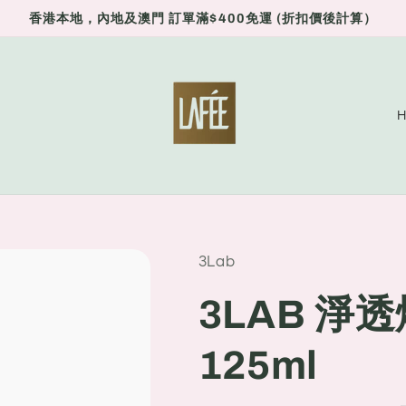
香港本地，內地及澳門 訂單滿$400免運 (折扣價後計算）
C
o
u
n
t
r
3Lab
y
3LAB 淨
/
r
125ml
e