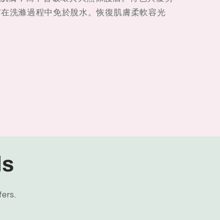
膚在洗滌過程中免於脫水。
恢復肌膚柔軟容光
ls
fers.