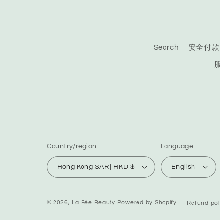
Search
安全付款
Country/region
Language
Hong Kong SAR | HKD $
English
© 2026,
La Fée Beauty
Powered by Shopify
Refund pol