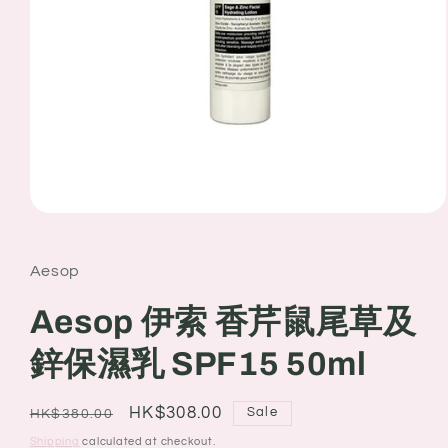
Open
media
1
in
Aesop
modal
Aesop 伊索 香芹鼠尾草及
鋅保濕乳 SPF15 50ml
Regular
Sale
HK$308.00
Sale
HK$380.00
price
price
Shipping
calculated at checkout.