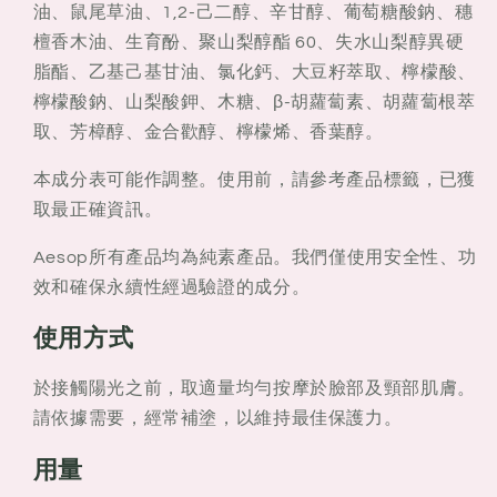
油、鼠尾草油、1,2-己二醇、辛甘醇、葡萄糖酸鈉、穗
檀香木油、生育酚、聚山梨醇酯 60、失水山梨醇異硬
脂酯、乙基己基甘油、氯化鈣、大豆籽萃取、檸檬酸、
檸檬酸鈉、山梨酸鉀、木糖、β-胡蘿蔔素、胡蘿蔔根萃
取、芳樟醇、金合歡醇、檸檬烯、香葉醇。
本成分表可能作調整。使用前，請參考產品標籤，已獲
取最正確資訊。
Aesop所有產品均為純素產品。我們僅使用安全性、功
效和確保永續性經過驗證的成分。
使用方式
於接觸陽光之前，取適量均勻按摩於臉部及頸部肌膚。
請依據需要，經常補塗，以維持最佳保護力。
用量