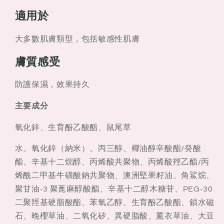
乳
乳
SPF15
SPF15
適用於
50ml
50ml
大多數肌膚類型，包括敏感性肌膚
膚質感受
防護保濕，效果持久
主要成分
氧化鋅、生育酚乙酸酯、鼠尾草
水、氧化鋅（納米）、丙三醇、椰油醇辛酸酯/癸酸
酯、辛基十二烷醇、丙烯酸共聚物、丙烯酸羥乙酯/丙
烯酰二甲基牛磺酸鈉共聚物、澳洲堅果籽油、角鯊烷、
聚甘油-3 聚蓖麻醇酸酯、辛基十二醇木糖苷、PEG-30
二聚羥基硬脂酸酯、苯氧乙醇、生育酚乙酸酯、鎖水磁
石、晚櫻草油、二氧化矽、異硬脂酸、薰衣草油、大豆