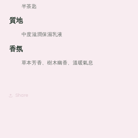
半茶匙
質地
中度滋潤保濕乳液
香氛
草本芳香、樹木幽香、溫暖氣息
Share