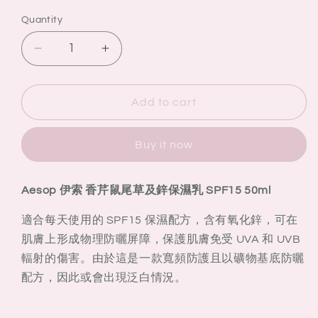
Quantity
Quantity
Decrease
Increase
quantity
quantity
for
for
Aesop
Aesop
Add to cart
伊
伊
索
索
Buy it now
香
香
芹
芹
Aesop 伊索 香芹鼠尾草及鋅保濕乳 SPF15 50ml
鼠
鼠
尾
尾
適合每天使用的 SPF15 保濕配方，含有氧化鋅，可在
草
草
肌膚上形成物理防曬屏障，保護肌膚免受 UVA 和 UVB
及
及
輻射的傷害。由於這是一款寬頻防護且以礦物基底防曬
鋅
鋅
配方，因此或會出現泛白情況。
保
保
濕
濕