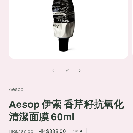
Open
media
1
of
1
/
2
in
modal
Aesop
Aesop 伊索 香芹籽抗氧化
清潔面膜 60ml
Regular
Sale
HK$338.00
Sale
HK$380.00