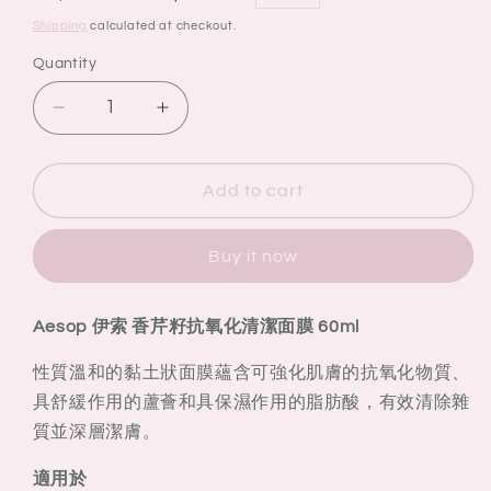
price
price
Shipping
calculated at checkout.
Quantity
Quantity
Decrease
Increase
quantity
quantity
for
for
Aesop
Aesop
Add to cart
伊
伊
索
索
Buy it now
香
香
芹
芹
Aesop 伊索 香芹籽抗氧化清潔面膜 60ml
籽
籽
抗
抗
性質溫和的黏土狀面膜蘊含可強化肌膚的抗氧化物質、
氧
氧
具舒緩作用的蘆薈和具保濕作用的脂肪酸，有效清除雜
化
化
質並深層潔膚。
清
清
潔
潔
適用於