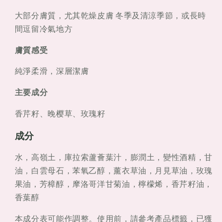
面
面
大部分膚質，尤其乾燥皮膚 冬季及清涼季節，或長時
膜
膜
60ml
60ml
間逗留冷氣地方
膚質感受
純淨柔滑，深層潔膚
主要成分
香芹籽、晚樱草、玫瑰籽
成分
水，高嶺土，庫拉索蘆薈葉汁，膨潤土，變性酒精，甘
油，白雲母石，苯氧乙醇，薰衣草油，月見草油，玫瑰
果油，芳樟醇，摩洛哥洋甘菊油，檸檬烯，香芹籽油，
香葉醇
本成分表可能作調整。使用前，請參考產品標籤，已獲