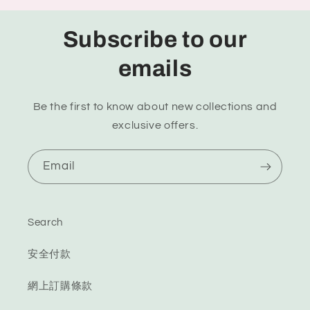
Subscribe to our
emails
Be the first to know about new collections and
exclusive offers.
Email
Search
安全付款
網上訂購條款