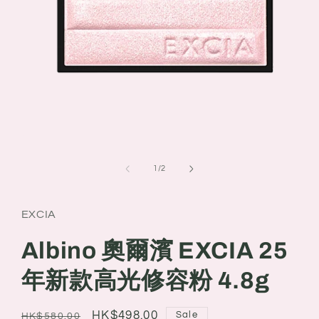
Open
media
1
of
1
/
2
in
modal
EXCIA
Albino 奧爾濱 EXCIA 25
年新款高光修容粉 4.8g
Regular
Sale
HK$498.00
Sale
HK$580.00