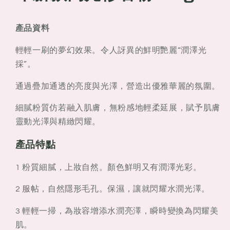
款
款
高
高
產品資料
光
光
修
修
輕輕一刷的夢幻效果。令人訝異的鮮明艷麗“潤澤光
容
容
採”。
粉
粉
4.8g
4.8g
通過疊加通透的亮度與光澤，營造出優雅華麗的氛圍。
細膩粉質仿若融入肌膚，無粉感地輕柔延展，賦予肌膚
靈動光澤與精緻閃耀。
產品特點
1 粉質細膩，上妝自然。顏色鮮明又有潤澤光彩。
2 服帖，自然隱形毛孔。保濕，讓就閃耀水潤光澤。
3 輕輕一掃，為妝容增添水潤亮澤，瞬時變換為閃耀美
肌。