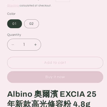
price
price
Shipping
calculated at checkout.
Color
01
02
Quantity
Quantity
Decrease
Increase
quantity
quantity
for
for
Albino
Albino
Add to cart
奧
奧
爾
爾
Buy it now
濱
濱
EXCIA
EXCIA
25
25
Albino 奧爾濱 EXCIA 25
年
年
年新款高光修容粉 4.8g
新
新