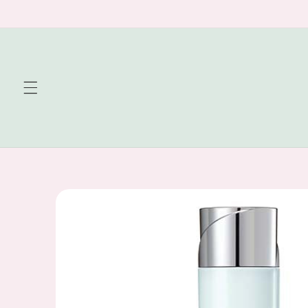
Skip to
content
Skip to
product
information