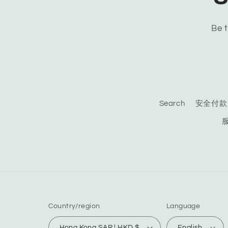
Be t
Search
安全付款
Country/region
Language
Hong Kong SAR | HKD $
English