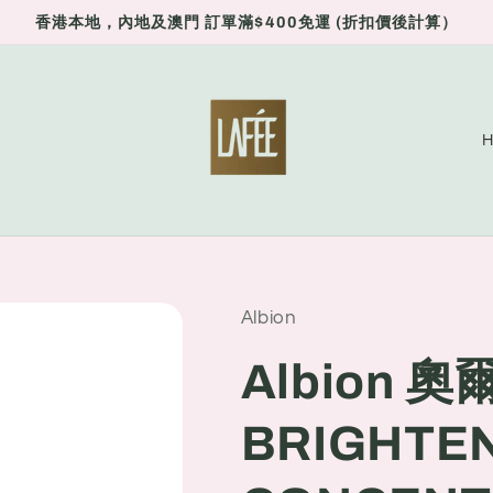
香港本地，內地及澳門 訂單滿$400免運 (折扣價後計算）
C
o
u
n
t
r
Albion
y
Albion 奧
/
r
BRIGHTE
e