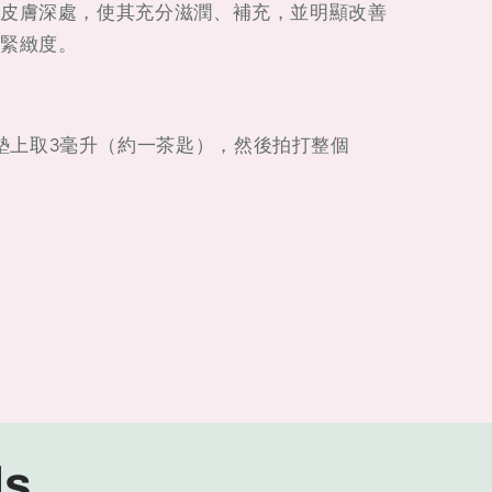
皮膚深處，使其充分滋潤、補充，並明顯改善
緊緻度。
墊上取3毫升（約一茶匙），然後拍打整個
ls