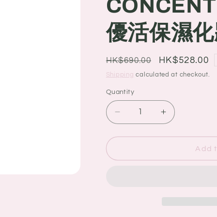
CONCENT
g
i
優活保濕化妝
o
n
Regular
Sale
HK$528.00
HK$690.00
price
price
Shipping
calculated at checkout.
Quantity
Quantity
Decrease
Increase
quantity
quantity
for
for
Albion
Albion
Add t
奧
奧
爾
爾
濱
濱
BRIGHTENING
BRIGHTENI
CONCENTRATE
CONCENTR