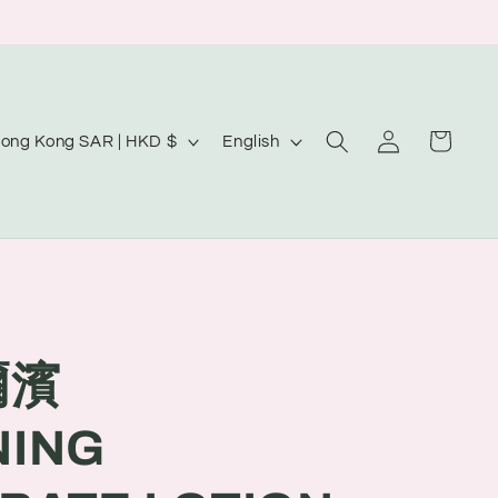
Log
L
Cart
Hong Kong SAR | HKD $
English
in
a
n
g
u
a
g
爾濱
e
NING