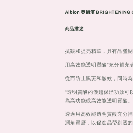
LOTION
LOTION
優
優
Albion 奧爾濱 BRIGHTENIN
活
活
保
保
商品描述
濕
濕
化
化
妝
妝
抗皺和提亮精華，具有晶瑩剔
水
水
200g
200g
用高效能透明質酸*充分補充
從而防止黑斑和皺紋，同時為
*透明質酸的優越保溼功效可
為高功能或高效能透明質酸。
透過用高效能透明質酸充分補
潤角質層，以促進晶瑩剔透的