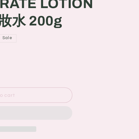
RATE LOTION
水 200g
Sale
o cart
NG
ATE