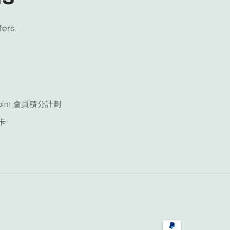
fers.
 Point 會員積分計劃
品卡
Payment