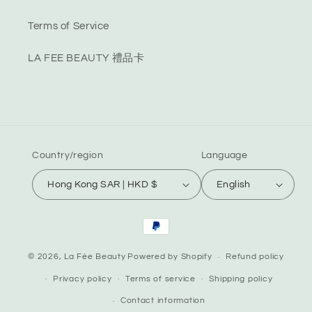
Terms of Service
LA FEE BEAUTY 禮品卡
Country/region
Language
Hong Kong SAR | HKD $
English
Payment
methods
© 2026,
La Fée Beauty
Powered by Shopify
Refund policy
Privacy policy
Terms of service
Shipping policy
Contact information