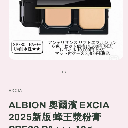
Open
media
1
of
1
/
4
in
modal
EXCIA
ALBION 奧爾濱 EXCIA
2025新版 蜂王漿粉膏