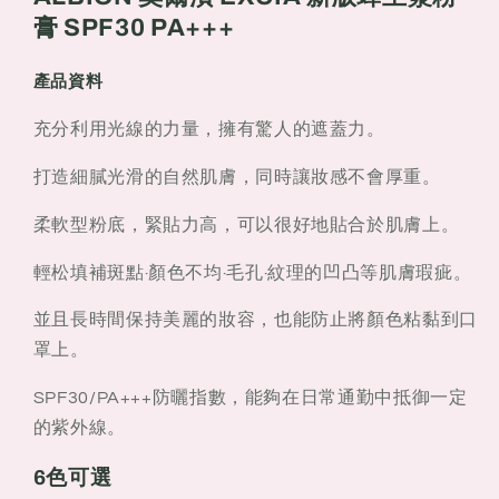
新
新
膏 SPF30 PA+++
版
版
蜂
蜂
產品資料
王
王
充分利用光線的力量，擁有驚人的遮蓋力。
漿
漿
粉
粉
打造細膩光滑的自然肌膚，同時讓妝感不會厚重。
膏
膏
SPF30
SPF30
柔軟型粉底，緊貼力高，可以很好地貼合於肌膚上。
PA+++
PA+++
10g
10g
輕松填補斑點·顏色不均·毛孔·紋理的凹凸等肌膚瑕疵。
並且長時間保持美麗的妝容，也能防止將顏色粘黏到口
罩上。
SPF30/PA+++防曬指數，能夠在日常通勤中抵御一定
的紫外線。
6色可選