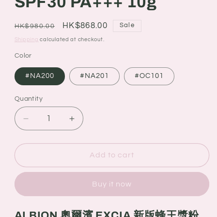
SPF30 PA+++ 10g
Regular
Sale
HK$868.00
Sale
HK$980.00
price
price
Shipping
calculated at checkout.
Color
#NA200
#NA201
#OC101
Quantity
Quantity
Decrease
Increase
quantity
quantity
for
for
ALBION
ALBION
Add to cart
奧
奧
爾
爾
Buy it now
濱
濱
EXCIA
EXCIA
2025
2025
ALBION 奧爾濱 EXCIA 新版蜂王漿粉