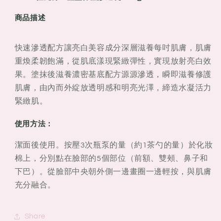
亮
亮
商品描述
再
再
生
生
豐
豐
快速滲透配方讓亮白美容成分深層滋養每吋肌膚，肌膚
盈
盈
重煥柔韌飽滿，從肌底漾現緊緻彈性，實現放射亮白效
保
保
果。塗抹後滋養濃密基底配方源源滲透，瞬即滋養修護
濕
濕
肌膚，由內而外綻放透明感和明亮光澤，締造水凝活力
滲
滲
緊緻肌。
透
透
乳
乳
使用方法：
200g
200g
潔面後使用。按壓3次瓶泵的量（約1茶勺的量）於化妝
棉上，分別點在臉部的5個部位（前額、雙頰、鼻子和
下巴）。從臉部中央朝外側一邊畫圈一邊輕按，與肌膚
充分融合
。
Share