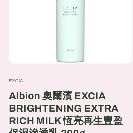
Open
media
1
in
EXCIA
modal
Albion 奧爾濱 EXCIA
BRIGHTENING EXTRA
RICH MILK 恆亮再生豐盈