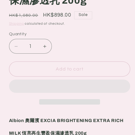
保濕滲透乳 200g
Regular
Sale
HK$898.00
Sale
HK$1,080.00
price
price
Shipping
calculated at checkout.
Quantity
Quantity
Decrease
Increase
quantity
quantity
for
for
Albion
Albion
Add to cart
奧
奧
爾
爾
濱
濱
EXCIA
EXCIA
BRIGHTENING
BRIGHTENING
EXTRA
EXTRA
RICH
RICH
Albion 奧爾濱 EXCIA BRIGHTENING EXTRA RICH
MILK
MILK
恆
恆
MILK 恆亮再生豐盈保濕滲透乳 200g