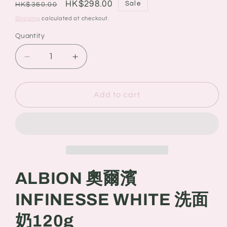
Regular
Sale
HK$298.00
Sale
HK$360.00
price
price
Shipping
calculated at checkout.
Quantity
Quantity
Decrease
Increase
quantity
quantity
for
for
ALBION
ALBION
Add to cart
奧
奧
爾
爾
濱
濱
INFINESSE
INFINESSE
WHITE
WHITE
洗
洗
ALBION 奧爾濱
面
面
奶
奶
INFINESSE WHITE 洗面
120g
120g
奶120g