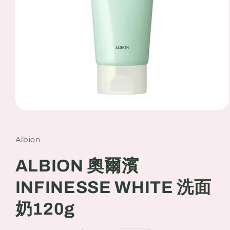
Open
media
1
in
Albion
modal
ALBION 奧爾濱
INFINESSE WHITE 洗面
奶120g