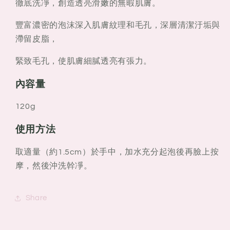
徹底洗凈，創造透亮滑嫩的無暇肌膚。
豐富濃密的泡沫深入肌膚紋理和毛孔，深層清潔汙垢與
滯留皮脂，
緊致毛孔，使肌膚細膩透亮有張力。
內容量
120g
使用方法
取適量（約1.5cm）於手中，加水充分起泡後再臉上按
摩，然後沖洗幹凈。
Share