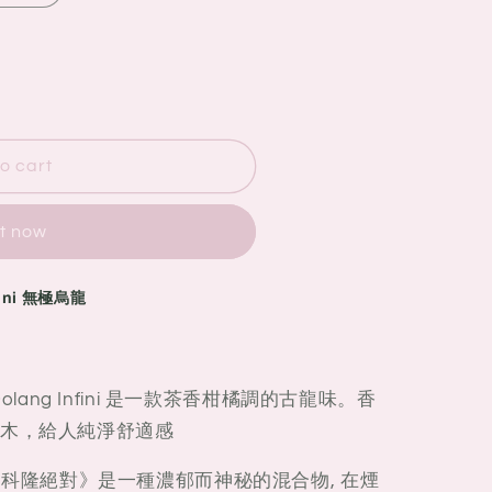
o cart
it now
fini 無極烏龍
e Oolang Infini 是一款茶香柑橘調的古龍味。香
創木，給人純淨舒適感
烏朗英菲尼科隆絕對》是一種濃郁而神秘的混合物, 在煙