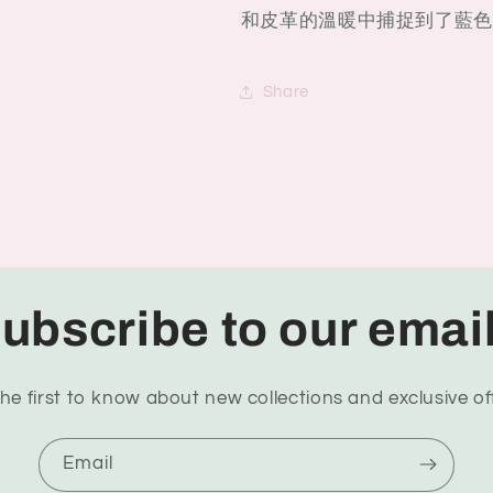
和皮革的溫暖中捕捉到了藍色
Share
ubscribe to our emai
he first to know about new collections and exclusive of
Email