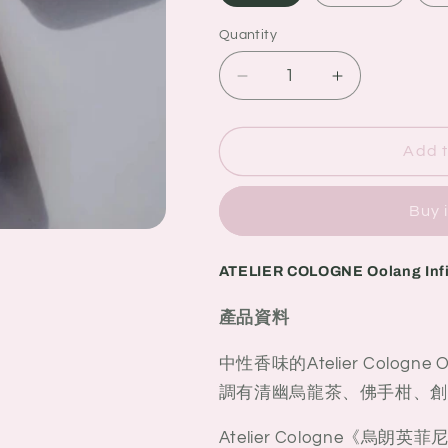
Quantity
Quantity
Decrease
Increase
quantity
quantity
for
for
ATELIER
ATELIER
Add t
COLOGNE
COLOGNE
Oolang
Oolang
Buy 
Infini
Infini
無
無
極
極
ATELIER COLOGNE Oolang In
烏
烏
龍
龍
產品資料
中性香味的Atelier Cologn
調有清幽烏龍茶、佛手柑、
Atelier Cologne《