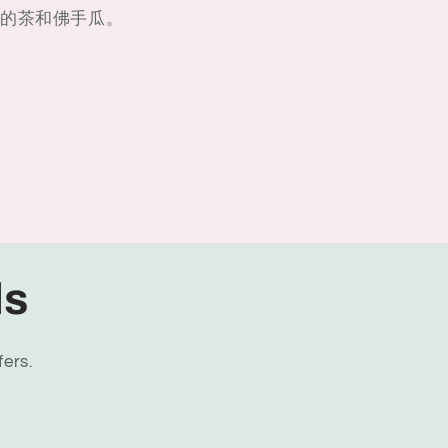
的茶和佛手瓜。
ls
fers.