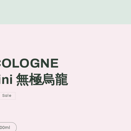
g
e
 COLOGNE
nfini 無極烏龍
Sale
00ml