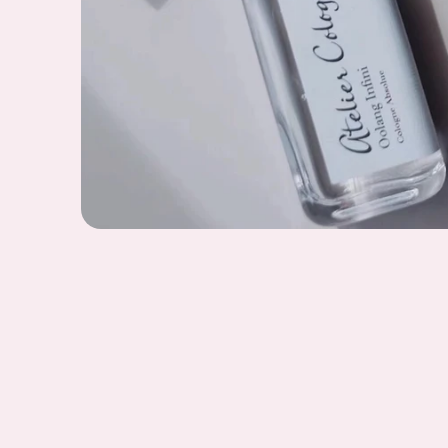
Open
media
1
in
modal