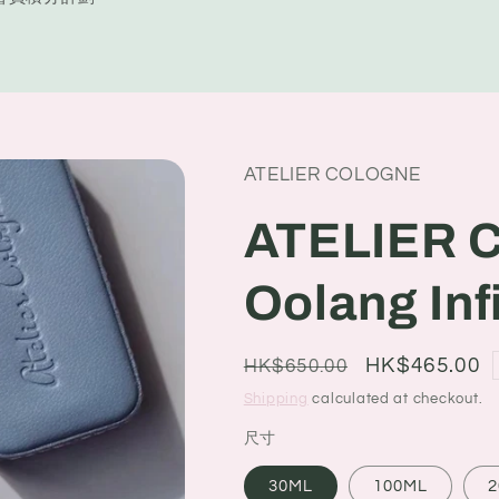
y
/
r
e
ATELIER COLOGNE
g
i
ATELIER
o
Oolang I
n
Regular
Sale
HK$465.00
HK$650.00
price
price
Shipping
calculated at checkout.
尺寸
30ML
100ML
2