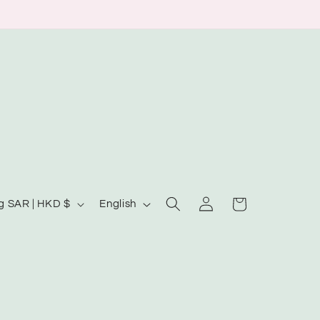
Log
L
Cart
Hong Kong SAR | HKD $
English
in
a
n
g
u
a