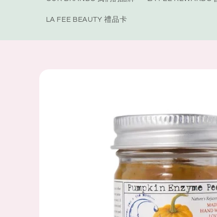
LA FEE BEAUTY 禮品卡
Skip to
product
information