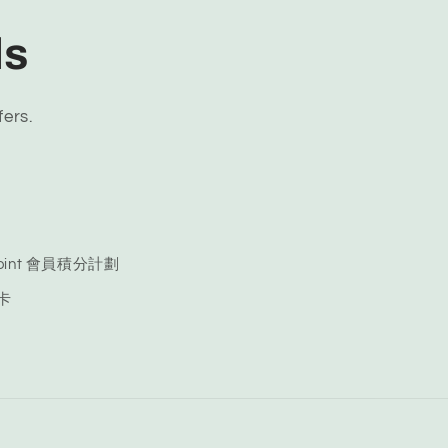
ls
fers.
 Point 會員積分計劃
品卡