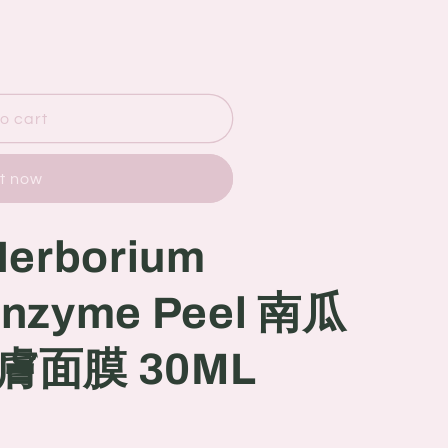
o cart
it now
Herborium
Enzyme Peel 南瓜
面膜 30ML