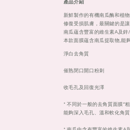
產品介紹
膜
膜
30ML
30ML
新鮮製作的有機南瓜酶和植物
修復受損肌膚，最關鍵的是讓
南瓜蘊含豐富的維生素A及鋅
本款面膜蘊含南瓜提取物,能
淨白去角質
催熟閉口開口粉刺
收毛孔及回復光澤
* 不同於一般的去角質面膜“
能夠深入毛孔、溫和軟化角質
* 南瓜中含有豐富的維生素