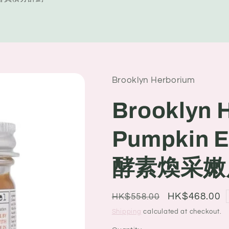
y
/
r
e
Brooklyn Herborium
g
i
Brooklyn 
o
Pumpkin 
n
酵素煥采嫩膚
Regular
Sale
HK$468.00
HK$558.00
price
price
Shipping
calculated at checkout.