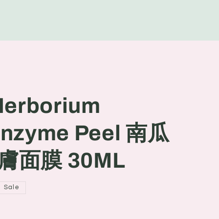
g
e
Herborium
Enzyme Peel 南瓜
面膜 30ML
Sale