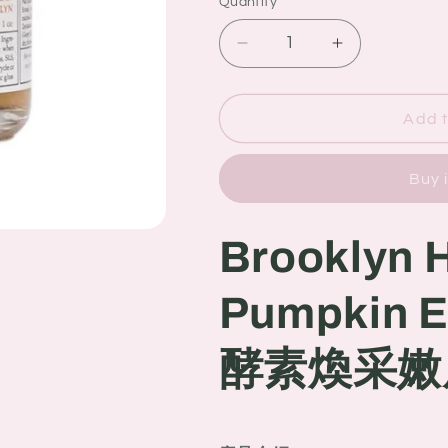
Quantity
Quantity
Decrease
Increase
quantity
quantity
for
for
Brooklyn
Brooklyn
Add t
Herborium
Herborium
Pumpkin
Pumpkin
Buy 
Enzyme
Enzyme
Peel
Peel
南
南
Brooklyn 
瓜
瓜
酵
酵
Pumpkin 
素
素
煥
煥
酵素煥采嫩膚
采
采
嫩
嫩
膚
膚
面
面