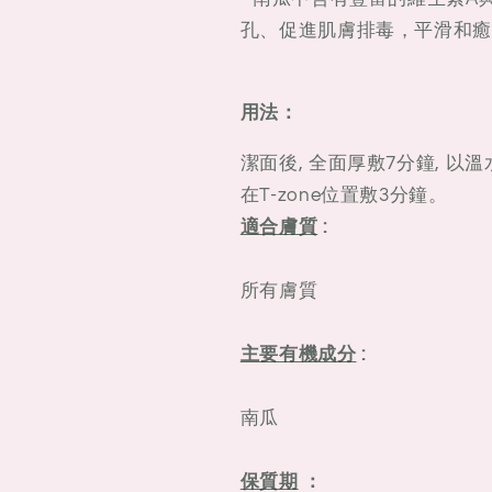
孔、促進肌膚排毒，平滑和癒
用法：
潔面後, 全面厚敷7分鐘, 
在T-zone位置敷3分鐘。
適合膚質
:
所有膚質
主要有機成分
:
南瓜
保質期
：