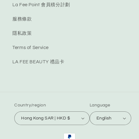
La Fee Point 會員積分計劃
服務條款
隱私政策
Terms of Service
LA FEE BEAUTY 禮品卡
Country/region
Language
Hong Kong SAR | HKD $
English
Payment