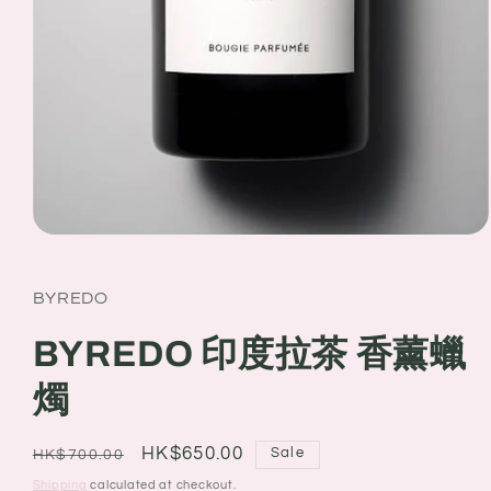
Open
media
1
in
BYREDO
modal
BYREDO 印度拉茶 香薰蠟
燭
Regular
Sale
HK$650.00
Sale
HK$700.00
price
price
Shipping
calculated at checkout.