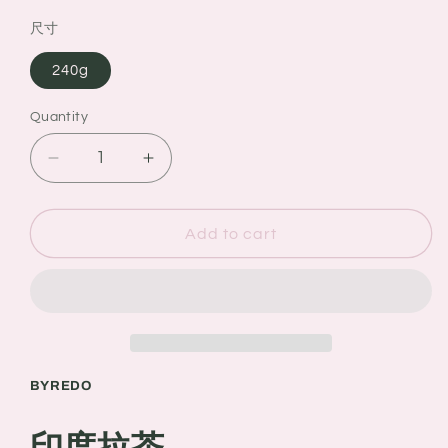
尺寸
240g
Quantity
Quantity
Decrease
Increase
quantity
quantity
for
for
BYREDO
BYREDO
Add to cart
印
印
度
度
拉
拉
茶
茶
香
香
薰
薰
BYREDO
蠟
蠟
燭
燭
印度拉茶