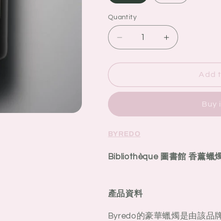
Quantity
Quantity
Decrease
Increase
quantity
quantity
for
for
BYREDO
BYREDO
Add t
Bibliothèque
Bibliothèque
圖
圖
Buy 
書
書
館
館
BYREDO
香
香
薰
薰
Bibliothèque 圖書館 香薰蠟
蠟
蠟
燭
燭
產品資料
Byredo的豪華蠟燭是由該