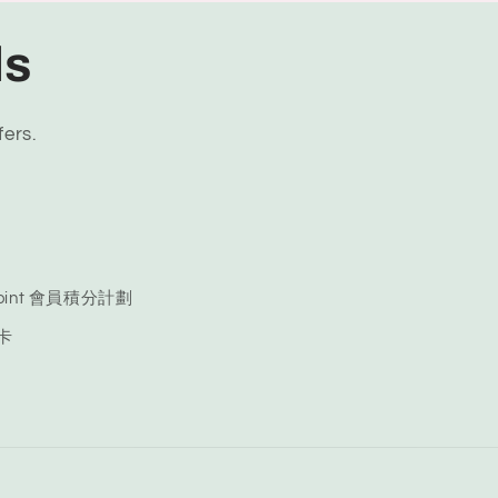
ls
fers.
 Point 會員積分計劃
品卡