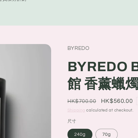
y
/
r
e
BYREDO
g
i
BYREDO B
o
館 香薰蠟
n
Regular
Sale
HK$560.00
HK$700.00
price
price
Shipping
calculated at checkout.
尺寸
240g
70g