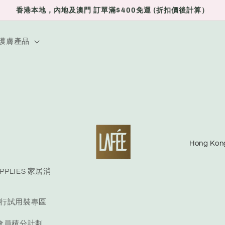
香港本地，內地及澳門 訂單滿$400免運 (折扣價後計算）
E 護膚產品
C
o
u
UPPLIES 家居消
n
E 旅行試用裝專區
t
r
S 會員積分計劃