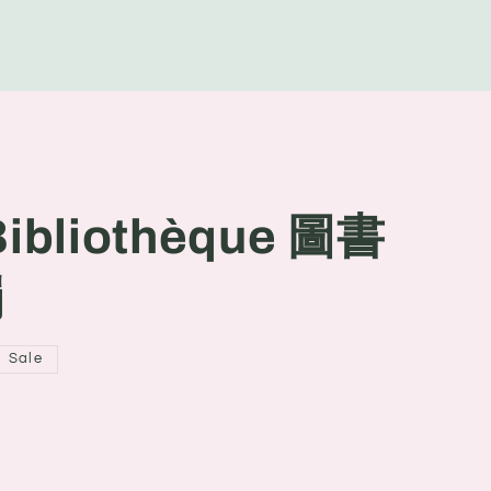
g
e
ibliothèque 圖書
燭
Sale