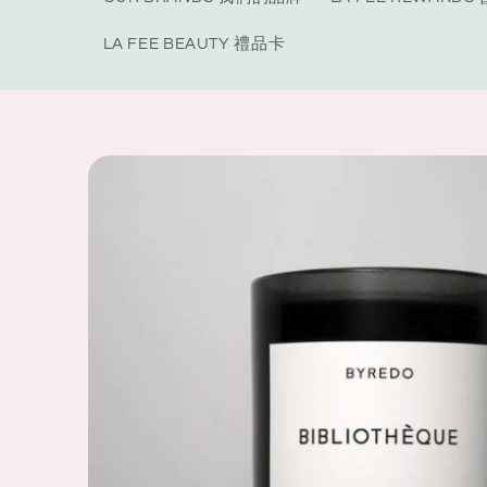
LA FEE BEAUTY 禮品卡
Skip to
product
information