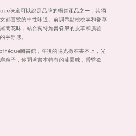
othèque味道可以說是品牌的暢銷產品之一，其獨
女都喜歡的中性味道。前調帶點桃桃李和香草
羅蘭花味，結合獨特如書脊般的皮革和廣藿
的寧靜感。
iothèque圖書館，午後的陽光撒在書本上，光
塵粒子，你聞著書本特有的油墨味，昏昏欲