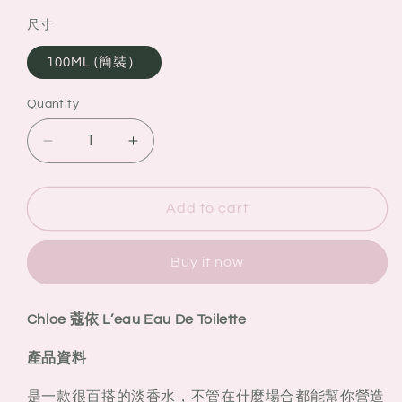
尺寸
100ML (簡裝）
Quantity
Quantity
Decrease
Increase
quantity
quantity
for
for
Chloe
Chloe
Add to cart
蔻
蔻
依
依
Buy it now
L’eau
L’eau
Eau
Eau
De
De
Chloe 蔻依 L’eau Eau De Toilette
Toilette
Toilette
產品資料
是一款很百搭的淡香水，不管在什麼場合都能幫你營造