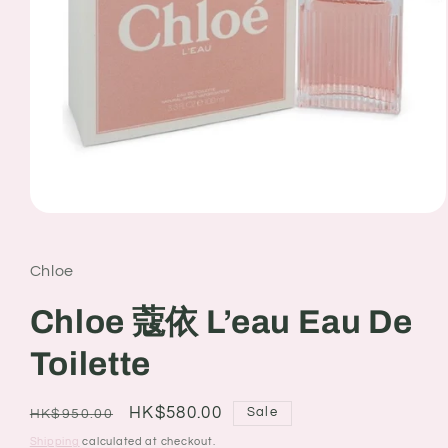
Open
media
1
in
Chloe
modal
Chloe 蔻依 L’eau Eau De
Toilette
Regular
Sale
HK$580.00
Sale
HK$950.00
price
price
Shipping
calculated at checkout.