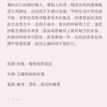
屬於自己的獨特魅力。通勤上班用，職場女性的優雅氣
質立馬顯現，自信而又不過分張揚。平時生活中用也很
不錯，單單的花香伴隨著草木的氣息，徬佛置身於清新
的大自然之中，自然不做作。逛街的時候用上它，溫柔
的氣息縈繞在身邊，讓成為整條街上最有魅力的女孩。
約會的時候有它陪你，更是萬無一失，自然的清香從身
體中慢慢流露，讓你心儀的他不能自已。
前調: 玫瑰，葡萄柚和荔枝
中調: 玉蘭和錦緞玫瑰
基調: 橡苔，雪松，琥珀和麝香
Share