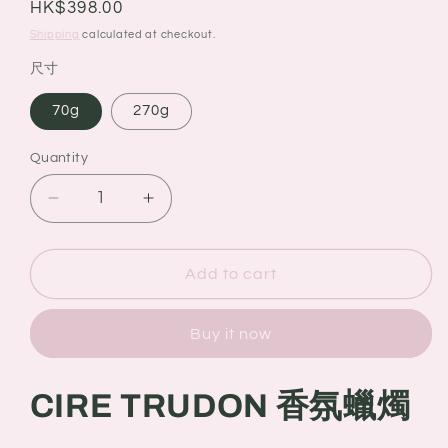
Regular
HK$398.00
price
Shipping
calculated at checkout.
尺寸
70g
270g
Quantity
Quantity
Decrease
Increase
quantity
quantity
for
for
CIRE
CIRE
Add to cart
TRRUDON
TRRUDON
香
香
Buy it now
氛
氛
蠟
蠟
燭
燭
CIRE TRUDON
香氛蠟燭
ABD
ABD
EL
EL