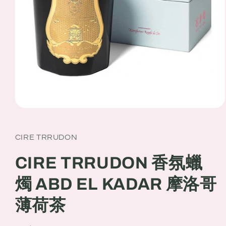
Open
media
1
in
CIRE TRRUDON
modal
CIRE TRRUDON 香氛蠟
燭 ABD EL KADAR 摩洛哥
薄荷茶