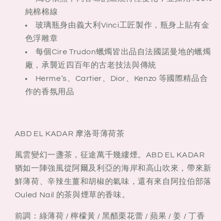
純棉棉線
玻璃瓶身由義大利Vinci工匠製作，瓶身上貼有金
色浮雕章
每個Cire Trudon蠟燭皆出品自法國諾曼地的蠟燭
廠，承襲近四百年的古老技法與傳統
Herme’s、Cartier、Dior、Kenzo 等國際精品合
作的香氛用品
ABD EL KADAR 摩洛哥薄荷茶
風雲變幻一盞茶，征途萬千幾縷煙。ABD EL KADAR
猶如一陣強風從阿爾及利亞的海岸和高山吹來，帶來新
鮮薄荷、辛辣生薑和胡椒的氣味，還有來自阿拉伯部落
Ouled Nail 的茶與煙草的香味。
前調：綠薄荷 / 檸檬黃 / 黑醋栗花蕾 / 蘋果 / 姜 / 丁香