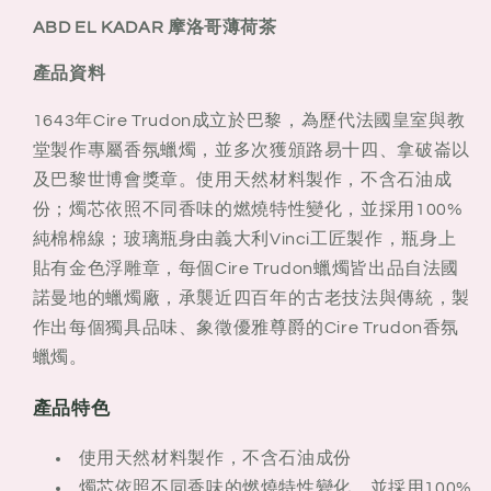
KADAR
KADAR
ABD EL KADAR 摩洛哥薄荷茶
摩
摩
洛
洛
產品資料
哥
哥
1643年Cire Trudon成立於巴黎，為歷代法國皇室與教
薄
薄
堂製作專屬香氛蠟燭，並多次獲頒路易十四、拿破崙以
荷
荷
及巴黎世博會獎章。使用天然材料製作，不含石油成
茶
茶
份；燭芯依照不同香味的燃燒特性變化，並採用100%
純棉棉線；玻璃瓶身由義大利Vinci工匠製作，瓶身上
貼有金色浮雕章，每個Cire Trudon蠟燭皆出品自法國
諾曼地的蠟燭廠，承襲近四百年的古老技法與傳統，製
作出每個獨具品味、象徵優雅尊爵的Cire Trudon香氛
蠟燭。
產品特色
使用天然材料製作，不含石油成份
燭芯依照不同香味的燃燒特性變化，並採用100%