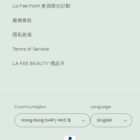
La Fee Point 會員積分計劃
服務條款
隱私政策
Terms of Service
LA FEE BEAUTY 禮品卡
Country/region
Language
Hong Kong SAR | HKD $
English
Payment