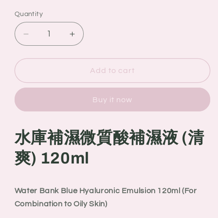
Quantity
Quantity
Decrease
Increase
quantity
quantity
for
for
Laneige
Laneige
Add to cart
蘭
蘭
芝
芝
Buy it now
水
水
庫
庫
補
補
水庫補濕微質酸補濕液 (清
濕
濕
爽) 120ml
微
微
質
質
酸
酸
Water Bank Blue Hyaluronic Emulsion 120ml (For
補
補
Combination to Oily Skin)
濕
濕