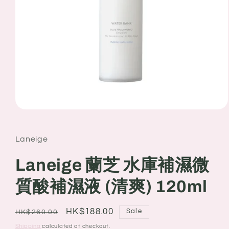
Open
media
1
in
Laneige
modal
Laneige 蘭芝 水庫補濕微
質酸補濕液 (清爽) 120ml
Regular
Sale
HK$188.00
Sale
HK$260.00
price
price
Shipping
calculated at checkout.