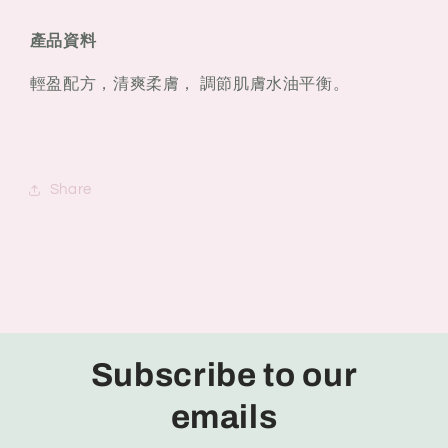
液
液
(清
(清
產品資料
爽)
爽)
120ml
120ml
輕盈配方，清爽柔膚， 調節肌膚水油平衡。
Share
Subscribe to our
emails